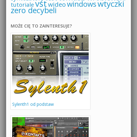
vst
wtyczki
windows
wideo
tutoriale
zero decybeli
MOŻE CIĘ TO ZAINTERESUJE?
Sylenth1 od podstaw