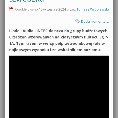
0dB.pl - informacje
Opublikowano
10 września 2024
przez
Tomasz Wróblewski
Produkcja muzyczna od podstaw
Newsletter
Dodaj komentarz
Sylenth1 od podstaw
Lindell Audio LiNTEC dołącza do grupy budżetowych
Materiały dla mediów
Sound Forge od podstaw
urządzeń wzorowanych na klasycznym Pultecu EQP-
Archiwum aktualności
1A. Tym razem w wersji półprzewodnikowej (ale w
Dubstep z syntezatorem Massive
najlepszym wydaniu) i ze wskaźnikiem poziomu.
Polityka prywatności
Kontakt 5 Kompendium
Regulamin
Pakiety
Działanie sklepu internetowego
Wyszukiwanie