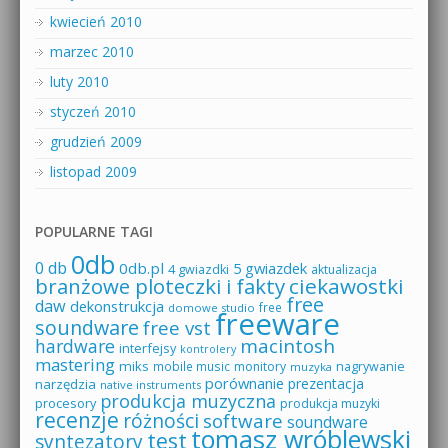
kwiecień 2010
marzec 2010
luty 2010
styczeń 2010
grudzień 2009
listopad 2009
POPULARNE TAGI
0db
0 db
0db.pl
5 gwiazdek
4 gwiazdki
aktualizacja
branżowe ploteczki i fakty
ciekawostki
free
daw
dekonstrukcja
free
domowe studio
freeware
soundware
free vst
macintosh
hardware
interfejsy
kontrolery
mastering
miks
mobile music
monitory
nagrywanie
muzyka
porównanie
prezentacja
narzędzia
native instruments
produkcja muzyczna
procesory
produkcja muzyki
recenzje
różności
software
soundware
tomasz wróblewski
test
syntezatory