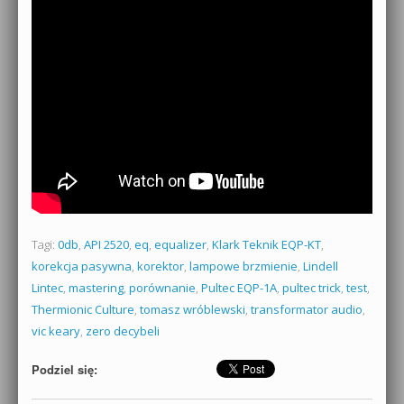
Tagi:
0db
,
API 2520
,
eq
,
equalizer
,
Klark Teknik EQP-KT
,
korekcja pasywna
,
korektor
,
lampowe brzmienie
,
Lindell
Lintec
,
mastering
,
porównanie
,
Pultec EQP-1A
,
pultec trick
,
test
,
Thermionic Culture
,
tomasz wróblewski
,
transformator audio
,
vic keary
,
zero decybeli
Podziel się: