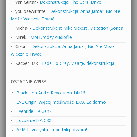
Van Guitar
-
Dekonstrukcja: The Cars, Drive
youlosewithme
-
Dekonstrukcja: Anna Jantar, Nic Nie
Może Wiecznie Trwać
Michał
-
Dekonstrukcja: Mike Vickers, Visitation (Sonda)
Mirek
-
Moi Drodzy Audiofile!
Gizoni
-
Dekonstrukcja: Anna Jantar, Nic Nie Może
Wiecznie Trwać
Kacper Bąk
-
Fade To Grey, Visage, dekonstrukcja
OSTATNIE WPISY
Black Lion Audio Revolution 14×16
EVE Origin: więcej możliwości EXO. Za darmo!
Eventide H9 Gen2
Focusrite ISA C8X
ASM Leviasynth – obudzili potwora!