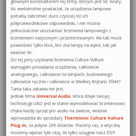
głównym konstruktorem tej firmy, którym jest Vic Keary,
Vic wielokrotnie powtarzał, że urządzenia lampowe
potrafią zabrzmieć dużo czyściej niż ich
półprzewodnikowe odpowiedniki, i nie można
jednoznacznie utożsamiać brzmienia lampowego z
brzmieniem nasyconym i przesterowanym. Ale tak może
powiedzieć tylko ktoś, kto zna lampy na wylot, tak jak
właśnie Vic.
Do tej pory uzyskanie brzmienia Culture Vulture
wymagało posiadania urządzenia, całkowicie
analogowego, całkowicie na lampach, budowanego
całkowicie ręcznie i całkowicie w Wielkiej Brytanii. Efekt?
Tania taka zabawa nie jest.
Jednak firma
Universal Audio
, która dzięki swojej
technologii UAD jest w stanie wymodelować brzmieniowo
chyba każdy sprzęt pro-audio na świecie, właśnie
wprowadziła do sprzedaży
Thermionic Culture Vulture
Plug-In
, za jedyne 299 dolarów. Płacimy raz, a wtyczkę
możemy wpinać tyle razy, ile tylko uciągnie nasz DSP.