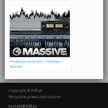
Produkcja muzyczna + Dubstep z
Massive
Copyright © 0dB.pl
Wszystkie prawa zastrzeżone.
kontakt@0dB.pl