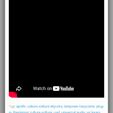
Tagi:
apollo
,
culture vulture wtyczka
,
lampowe nasycanie
,
plug-
in
,
thermionic culture vulture
,
uad
,
universal audio
,
vic keary