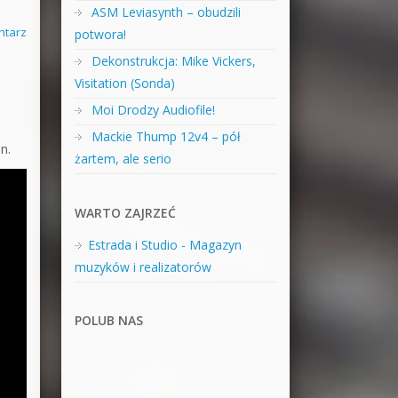
ASM Leviasynth – obudzili
ntarz
potwora!
Dekonstrukcja: Mike Vickers,
Visitation (Sonda)
Moi Drodzy Audiofile!
Mackie Thump 12v4 – pół
n.
żartem, ale serio
WARTO ZAJRZEĆ
Estrada i Studio - Magazyn
muzyków i realizatorów
POLUB NAS