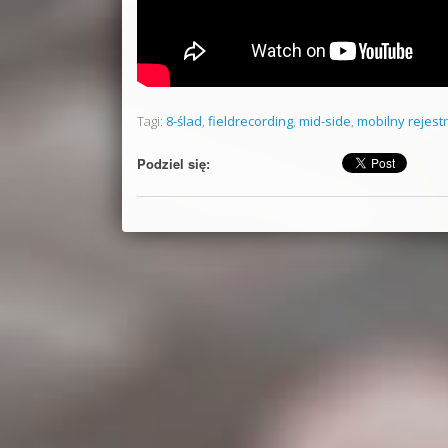
Tagi:
8-ślad
,
fieldrecording
,
mid-side
,
mobilny rejest
Podziel się: