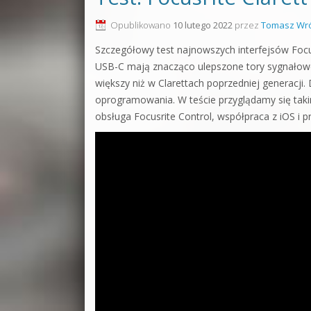
Opublikowano
10 lutego 2022
przez
Tomasz Wró
Szczegółowy test najnowszych interfejsów Focus
USB-C mają znacząco ulepszone tory sygnałowe 
większy niż w Clarettach poprzedniej generacji.
oprogramowania. W teście przyglądamy się tak
obsługa Focusrite Control, współpraca z iOS i 