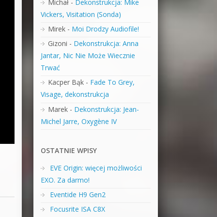
Michał
-
Dekonstrukcja: Mike
Vickers, Visitation (Sonda)
Mirek
-
Moi Drodzy Audiofile!
Gizoni
-
Dekonstrukcja: Anna
Jantar, Nic Nie Może Wiecznie
Trwać
Kacper Bąk
-
Fade To Grey,
Visage, dekonstrukcja
Marek
-
Dekonstrukcja: Jean-
Michel Jarre, Oxygène IV
OSTATNIE WPISY
EVE Origin: więcej możliwości
EXO. Za darmo!
Eventide H9 Gen2
Focusrite ISA C8X