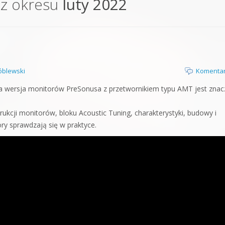
 z okresu
luty 2022
orge od podstaw
 z syntezatorem Massive
 5 Kompendium
blewski
Komentar
ga wersja monitorów PreSonusa z przetwornikiem typu AMT jest znac
rukcji monitorów, bloku Acoustic Tuning, charakterystyki, budowy i
ory sprawdzają się w praktyce.