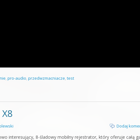
nie
,
pro-audio
,
przedwzmacniacze
,
test
 X8
lewski
Dodaj kome
 interesujący, 8-śladowy mobilny rejestrator, który oferuje całą 