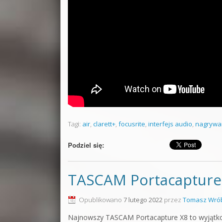
Tagi:
air
,
clarett+
,
focusrite
,
interfejs audio
,
nagrywa
Podziel się:
TASCAM Portacapture
Opublikowano
7 lutego 2022
przez
Tomasz Wrób
Najnowszy TASCAM Portacapture X8 to wyjątkowo