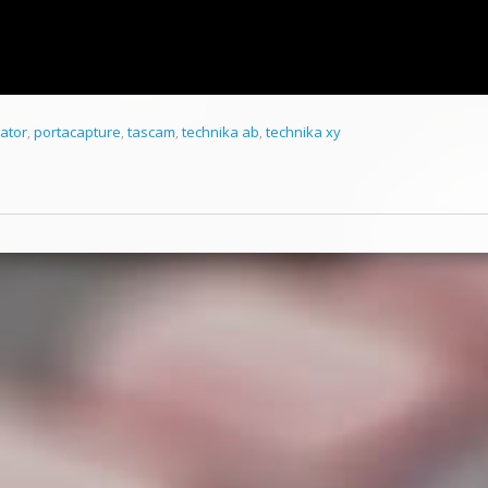
rator
,
portacapture
,
tascam
,
technika ab
,
technika xy