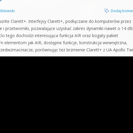
blewski
Dodaj kome
rite Clarett+. Interfejsy Clarett+, podłączane do komputerów przez
i przetworniki, pozwalające uzyskać zakres dynamiki nawet o 14 dB
 Do tego dochodzi interesująca funkcja AIR oraz bogaty pakiet
im elementom jak AIR, dostępne funkcje, konstrukcja wewnętrzna,
przedwzmacniacze, porównując też brzmienie Clarett+ z UA Apollo Twi