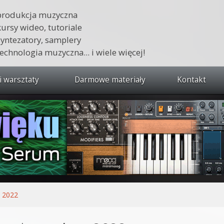
produkcja muzyczna
kursy wideo, tutoriale
syntezatory, samplery
technologia muzyczna... i wiele więcej!
i warsztaty
Darmowe materiały
Kontakt
wszystkie kursy i warsztaty
 dźwięku 🔥
ja muzyczna w praktyce
tudio od podstaw
ja muzyczna od podstaw
y 2022
1 od podstaw