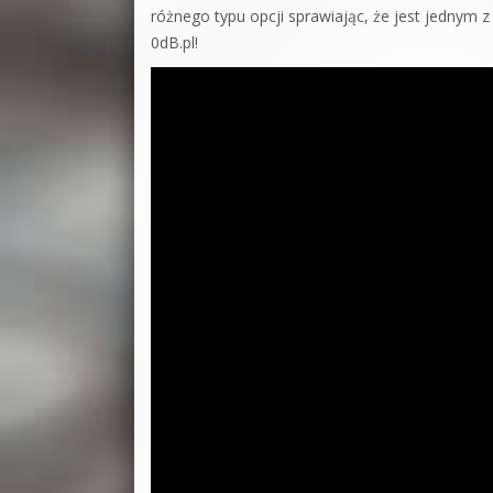
różnego typu opcji sprawiając, że jest jednym 
0dB.pl!