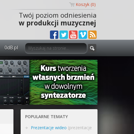
Koszyk (
0
)
Twój poziom odniesienia
w produkcji muzycznej
0dB.pl
0dB.pl - informacje
Newsletter
Materiały dla mediów
Archiwum aktualności
Polityka prywatności
POPULARNE TEMATY
Regulamin
Prezentacje wideo
(prezentacje