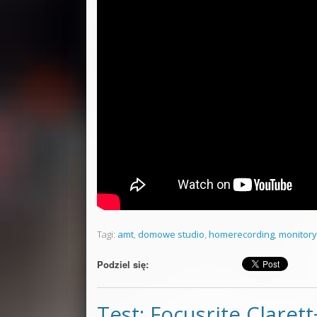
Tagi:
amt
,
domowe studio
,
homerecording
,
monitory
Podziel się:
Test: Focusrite Clarett