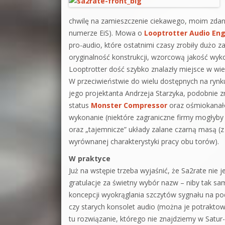
chwilę na zamieszczenie ciekawego, moim zdan
numerze EiS). Mowa o
Looptrotter Audio Eng
pro-audio, które ostatnimi czasy zrobiły dużo 
oryginalność konstrukcji, wzorcową jakość wyko
Looptrotter dość szybko znalazły miejsce w wie
W przeciwieństwie do wielu dostępnych na rynku
jego projektanta Andrzeja Starzyka, podobnie z
status
Monster Compressor
oraz ośmiokanało
wykonanie (niektóre zagraniczne firmy mogłyby 
oraz „tajemnicze” układy zalane czarną masą (z
wyrównanej charakterystyki pracy obu torów).
W praktyce
Już na wstępie trzeba wyjaśnić, że Sa2rate nie 
gratulacje za świetny wybór nazw – niby tak s
koncepcji wyokrąglania szczytów sygnału na
czy starych konsolet audio (można je potrakto
tu rozwiązanie, którego nie znajdziemy w Satur-