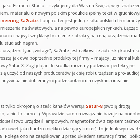
jako Estrada i Studio – szykujemy dla Was na Święta, więc znalazł
iem, materiału o nowym polskim produkcie (pełny tekst w grudniow
ineering Sa2rate
. Looptrotter jest jedną z kilku polskich firm branży
zamieszania na światowych, a na pewno europejskich rynkach. Łącząc
nania i najwyższej klasy brzmienie z atrakcyjną ceną urządzenia mar
lu studiach nagrań.
 urządzeń typu „vintage”, Sa2rate jest całkowicie autorską konstrukc
resztą jak dwa poprzednie produkty tej firmy – mający już niemal kul
wy Satur-8. Zaglądając do środka możemy podziwiać perfekcyjne
się uczyć od naszych producentów jak się robi urządzenia pro-audio)
 indywidualnie dobieranymi podzespołami dla uzyskania idealnie
jest tylko okrojoną o sześć kanałów wersją
Satur-8
(swoją drogą
amo, a nie to samo…). Wprawdzie samo rozwiązanie bazuje na podobn
 podobieństwo urządzeń lampowych, magnetofonów z zapisem taśm
wać nawet jako bardzo miękko działający limiter), to jednak wprowad
8. Polega ono na zaaplikowaniu przed układem saturacji filtracji pół