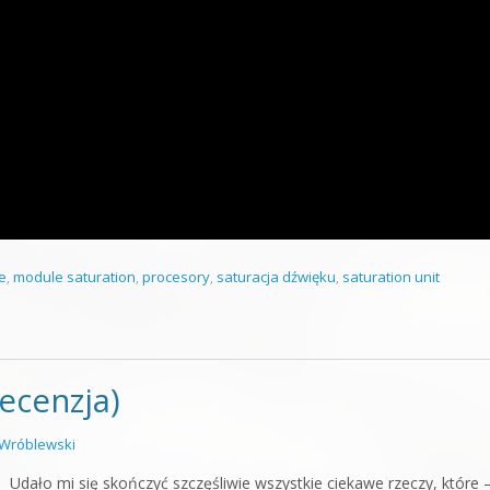
e
,
module saturation
,
procesory
,
saturacja dźwięku
,
saturation unit
ecenzja)
Wróblewski
Udało mi się skończyć szczęśliwie wszystkie ciekawe rzeczy, które 