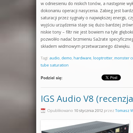
w odniesieniu do niskich tonów, a następnie wy
dokonaniu operacji nasycenia. Zabieg jest bard
saturacji przez sygnały o największej energii, c
wyjściu urządzenia staje się dużo bardziej zrów
niskie tony – filtr nie jest bowiem na tyle głęb
pozwoliło nadać brzmieniu Sa2rate specyficzne
składem widmowym przetwarzanego dźwięku.
Tagi:
audio
,
demo
,
hardware
,
looptrotter
,
monster 
tube saturation
Podziel się:
IGS Audio V8 (recenzja
Opublikowano
10 stycznia 2012
przez
Tomasz W