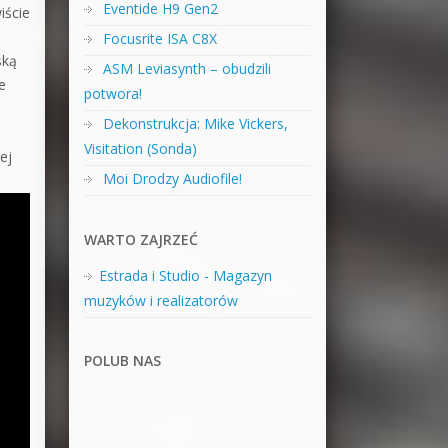
Eventide H9 Gen2
iście
Focusrite ISA C8X
ską
ASM Leviasynth – obudzili
e
potwora!
Dekonstrukcja: Mike Vickers,
Visitation (Sonda)
ej
Moi Drodzy Audiofile!
WARTO ZAJRZEĆ
Estrada i Studio - Magazyn
muzyków i realizatorów
POLUB NAS