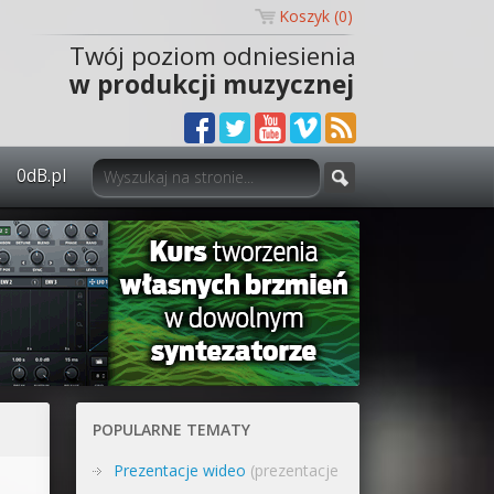
Koszyk (
0
)
Twój poziom odniesienia
w produkcji muzycznej
0dB.pl
0dB.pl - informacje
Newsletter
Materiały dla mediów
Archiwum aktualności
Polityka prywatności
POPULARNE TEMATY
Regulamin
Prezentacje wideo
(prezentacje