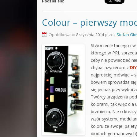
Podziel się:
Colour – pierwszy mo
Opublikowano
8 stycznia 2014
przez
Stefan Gło
Stworzenie taniego i w
którego w PRL sprzed
żeby nie powiedzieć ni
chyba inżynierom z
DI
najprościej mówiąc – s
bowiem sprowadza się p
się jednak przy wyborz
Twórcy urządzenia pod
kolorami, tak więc dla
brzmienia. Nie o kreat
wzór systemu modular
koloru ze swojej palet
diodach germanowych), 