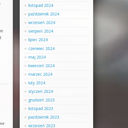
o
listopad 2024
październik 2024
wrzesień 2024
e
ie
sierpień 2024
d
lipiec 2024
czerwiec 2024
maj 2024
kwiecień 2024
marzec 2024
luty 2024
styczeń 2024
grudzień 2023
listopad 2023
,
październik 2023
owe
wrzesień 2023