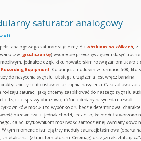
dularny saturator analogowy
wacki
 pełni analogowego saturatora (nie mylić z
wózkiem na kółkach
, z
awano tzw.
gruźliczankę
) wydaje się przedsięwzięciem dosyć trudny
emożliwym, jednakże dzięki kilku nowatorskim rozwiązaniom udało si
Y Recording Equipment
. Colour jest modułem w formacie 500, który
łuży do nasycenia sygnału. Obsługa urządzenia jest wręcz banalna,
raktycznie tylko do ustawienia stopnia nasycenia. Cała zabawa zac
e rodzaju saturacji jaką chcemy zaaplikować do naszego sygnału audi
chodząc do sprawy obrazowo, różne odmiany nasycenia nazwali
 użytkowników modułu to wybór koloru będzie determinował charakte
ywność nazewniczą tu jednak chodzi, lecz o to, że moduł stworzono 
nego, dając użytkownikom możliwość samodzielnej wymiany dowol
y. W tym momencie istnieją trzy moduły saturacji: taśmowa (oparta n
„metaliczna” (z transformatorami Cinemag) oraz „zniekształcająca”