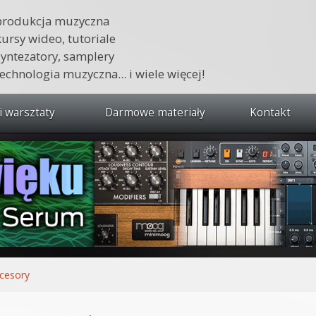
produkcja muzyczna
kursy wideo, tutoriale
syntezatory, samplery
technologia muzyczna... i wiele więcej!
i warsztaty
Darmowe materiały
Kontakt
wszystkie kursy i warsztaty
 dźwięku 🔥
ja muzyczna w praktyce
tudio od podstaw
ja muzyczna od podstaw
cesory
1 od podstaw