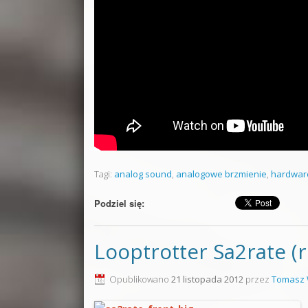
Tagi:
analog sound
,
analogowe brzmienie
,
hardwar
Podziel się:
Looptrotter Sa2rate (r
Opublikowano
21 listopada 2012
przez
Tomasz 