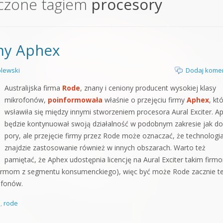
czone tagiem
procesory
orge od podstaw
 z syntezatorem Massive
rmy Aphex
 5 Kompendium
lewski
Dodaj kome
Australijska firma
Rode
, znany i ceniony producent wysokiej klasy
mikrofonów,
poinformowała
właśnie o przejęciu firmy
Aphex
, kt
wsławiła się między innymi stworzeniem procesora Aural Exciter. A
będzie kontynuował swoją działalność w podobnym zakresie jak do
pory, ale przejęcie firmy przez Rode może oznaczać, że technologia
znajdzie zastosowanie również w innych obszarach. Warto też
pamiętać, że Aphex udostępnia licencję na Aural Exciter takim firm
 firmom z segmentu konsumenckiego), więc być może Rode zacznie t
ofonów.
e
,
rode