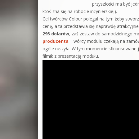
przyszłości ma być jed
ktoś zna się na robocie inżynierskiej).
Cel twórców Colour polegał na tym żeby stworz
cenę, a ta przedstawia się naprawdę atrakcyjn
295 dolarów
, zaś zestaw do samodzielnego 
producenta
. Twórcy modułu czekają na zamówi
ogóle ruszyła. W tym momencie sfinansowane je
filmik z prezentacją modułu.