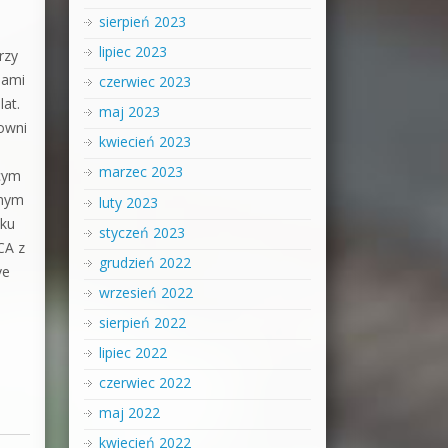
sierpień 2023
lipiec 2023
rzy
iami
czerwiec 2023
lat.
maj 2023
cowni
kwiecień 2023
marzec 2023
cym
dnym
luty 2023
oku
styczeń 2023
CA z
grudzień 2022
ve
wrzesień 2022
sierpień 2022
lipiec 2022
czerwiec 2022
maj 2022
kwiecień 2022