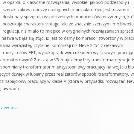
w oparciu o klasyczne rozwiązania, wysokiej jakości podzespoły i
szeroki zakres roboczy dostępnych manipulatorów. Jest to zatem
doskonały sprzęt dla współczesnych producentów muzycznych, któ
poszukują charakteru vintage, ale ze znacznie szerszymi możliwośc
regulacji, niż miało to miejsce w oryginalnych rozwiązaniach sprzed 
o nazwa wzięła się stąd, iż jest to ósmy kompresor stworzony w pra
skania wyrazistej, czytelnej kompresji niż Neve 2254 z ciekawym
ą tranzystorów FET, wysokoprądowym układem wyjściowym pracują
sformatorowym? Zresztą w V8 znajdziemy trzy transformatory w je
i wspomniany transformator międzystopniowy pracujący na wejściu bl
cych dźwięk w lubiany przez realizatorów sposób: transformatory, V
napięciowy pracujący w klasie A (która w przypadku rozwiązań Ne
ię uważać).
eview
,
test