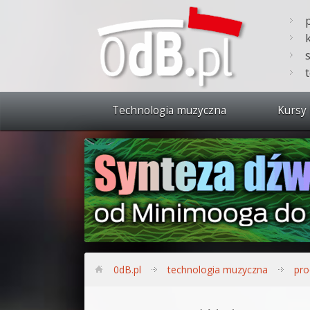
Technologia muzyczna
Kursy 
Zobacz 
Synteza
Produkc
Bitwig S
Produkc
0dB.pl
technologia muzyczna
pro
Sylenth