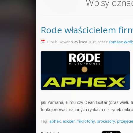
Wpisy ozna
Sound F
Dubstep
Rode właścicielem fi
Kontakt
Pakiety
Opublikowano
25 lipca 2015
przez
Tomasz Wrób
jak Yamaha, E-mu czy Dean Guitar (oraz wielu
funkcjonować na innych rynkach niż rynek mikr
Tagi:
aphex
,
exciter
,
mikrofony
,
procesory
,
przejęci