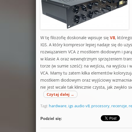
W tę filozofię doskonale wpisuje się
V8
, któreg
IGS. A który kompresor lepiej nadaje się do uzy
rozwiązaniem VCA z mostkiem diodowym i par
w klasie A oraz wewnętrznym sprzężeniem tran
torze (w sumie sześć): na wejściu, na wyjściu 
VCA. Mamy tu zatem kilka elementów koloryzują
mostkiem diodowym oraz wyjściowy wzmacniacz 
nie jest wcale tak klinicznie czysta, jak zwykło s
Czytaj dalej
→
Tagi:
hardware
,
igs audio v8
,
procesory
,
recenzje
,
r
Podziel się: