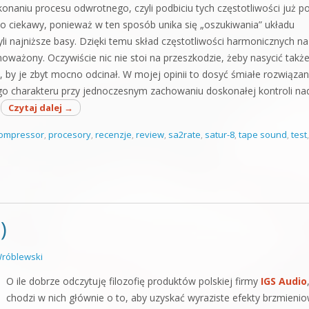
konaniu procesu odwrotnego, czyli podbiciu tych częstotliwości już p
zo ciekawy, ponieważ w ten sposób unika się „oszukiwania” układu
zyli najniższe basy. Dzięki temu skład częstotliwości harmonicznych na
noważony. Oczywiście nic nie stoi na przeszkodzie, żeby nasycić takż
oki, by je zbyt mocno odcinał. W mojej opinii to dosyć śmiałe rozwiązan
go charakteru przy jednoczesnym zachowaniu doskonałej kontroli na
Czytaj dalej
→
compressor
,
procesory
,
recenzje
,
review
,
sa2rate
,
satur-8
,
tape sound
,
test
,
)
róblewski
O ile dobrze odczytuję filozofię produktów polskiej firmy
IGS Audio
chodzi w nich głównie o to, aby uzyskać wyraziste efekty brzmieni