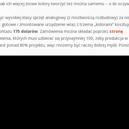
nak ich więcej (nowe kolory tworzyć też można samemu – o ile oczyw
yć wysokiej klasy sprzęt analogowy (z możliwością rozbudowy) za ni
ie: gotowe i zmontowane urządzenie wraz z trzema „kolorami” kosztuj
montażu
175 dolarów
. Zamówienia można składać poprzez
stronę
enia, których musi uzbierać się przynajmniej 100, żeby produkcja w
st ponad 80% projektu, więc możemy być raczej dobrej myśli. Poniż