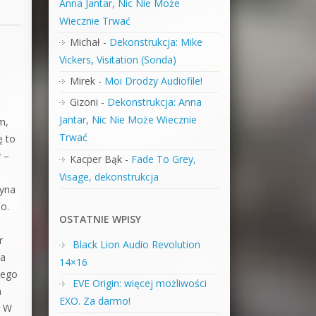
Anna Jantar, Nic Nie Może
Wiecznie Trwać
Michał
-
Dekonstrukcja: Mike
Vickers, Visitation (Sonda)
Mirek
-
Moi Drodzy Audiofile!
Gizoni
-
Dekonstrukcja: Anna
Jantar, Nic Nie Może Wiecznie
m,
Trwać
ę to
 –
Kacper Bąk
-
Fade To Grey,
Visage, dekonstrukcja
zyna
o.
OSTATNIE WPISY
r
Black Lion Audio Revolution
na
14×16
nego
EVE Origin: więcej możliwości
a
EXO. Za darmo!
. W