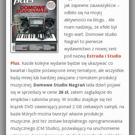
jak zapewne zauważyliście –
odbiło się na mojej
aktywności na blogu… Ale
mam nadzieję, że efekt był
tego wart. Domowe studio
Nagrań to pierwsze
wydawnictwo z nowej serii
pod nazwą
Estrada i Studio
Plus
. Każde kolejne wydanie będzie się ukazywać co
kwartał i będzie poświęcone innej tematyce, ale wszystkie
będą mniej lub bardziej związane z tematem produkcji
muzycznej.
Domowe Studio Nagrań
lada dzień pojawi
się w sprzedaży w cenie
26 zł
, zatem zaglądajcie do
empików i salonów prasy. W środku znajduje się też
krążek DVD zawierający ponad 2 GB ciekawych sampli, na
bazie których można tworzyć własne produkcje
muzyczne. Jest też zestaw bezpłatnego oprogramowania
muzycznego (CM Studio), pozwalający na uruchomienie