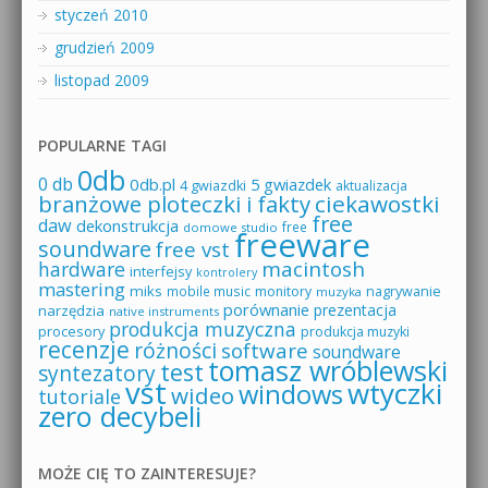
styczeń 2010
grudzień 2009
listopad 2009
POPULARNE TAGI
0db
0 db
0db.pl
5 gwiazdek
4 gwiazdki
aktualizacja
branżowe ploteczki i fakty
ciekawostki
free
daw
dekonstrukcja
free
domowe studio
freeware
soundware
free vst
macintosh
hardware
interfejsy
kontrolery
mastering
miks
mobile music
monitory
nagrywanie
muzyka
porównanie
prezentacja
narzędzia
native instruments
produkcja muzyczna
procesory
produkcja muzyki
recenzje
różności
software
soundware
tomasz wróblewski
test
syntezatory
vst
wtyczki
windows
wideo
tutoriale
zero decybeli
MOŻE CIĘ TO ZAINTERESUJE?