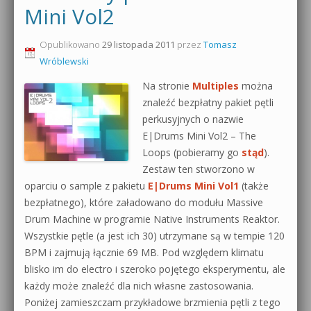
Mini Vol2
0dB.pl - informacje
Produkcja muzyczna od podstaw
Opublikowano
29 listopada 2011
przez
Tomasz
Newsletter
Wróblewski
Sylenth1 od podstaw
Materiały dla mediów
Na stronie
Multiples
można
Sound Forge od podstaw
znaleźć bezpłatny pakiet pętli
Archiwum aktualności
perkusyjnych o nazwie
Dubstep z syntezatorem Massive
E|Drums Mini Vol2 – The
Polityka prywatności
Loops (pobieramy go
stąd
).
Kontakt 5 Kompendium
Zestaw ten stworzono w
Regulamin
oparciu o sample z pakietu
E|Drums Mini Vol1
(także
Pakiety
bezpłatnego), które załadowano do modułu Massive
Działanie sklepu internetowego
Drum Machine w programie Native Instruments Reaktor.
Wszystkie pętle (a jest ich 30) utrzymane są w tempie 120
Wyszukiwanie
BPM i zajmują łącznie 69 MB. Pod względem klimatu
blisko im do electro i szeroko pojętego eksperymentu, ale
każdy może znaleźć dla nich własne zastosowania.
Poniżej zamieszczam przykładowe brzmienia pętli z tego