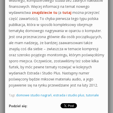
własnego, komputerowego studia bez żadnych nakładów
finansowych. Więcej informacji na temat nowego
wydawnictwa
znajdziecie tu
(a
tutaj
można przejrzeć
część zawartości). To chyba pierwsza tego typu polska
publikacja, która w sposób kompleksowy obejmuje
tematykę domowego nagrywania w oparciu o komputer.
Jest ona przeznaczona głównie dla osób początkujących,
ale mam nadzieję, że bardziej zaawansowani także
znajdą coś dla siebie – zwłaszcza w temacie kompresji
oraz szeroko pojętego monitoringu, którym poświęciliśmy
sporo miejsca. Oczywiście, zostawiliśmy też sobie kilka
furtek, by móc pewne tematy rozwijać w kolejnych
wydaniach Estrada i Studio Plus. Następny numer
poświęcony będzie miksowi materiału audio, a jego
pojawienie się na rynku przewidziane jest na luty 2012.
Tagi:
domowe studio nagrań
,
estrada i studio plus
,
tutoriale
Podziel się: