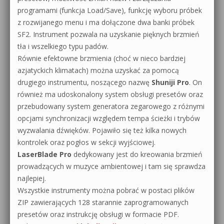
programami (funkcja Load/Save), funkcję wyboru próbek
z rozwijanego menu i ma dołączone dwa banki próbek
SF2. Instrument pozwala na uzyskanie pięknych brzmień
tła i wszelkiego typu padów.
Równie efektowne brzmienia (choć w nieco bardziej
azjatyckich klimatach) można uzyskać za pomocą
drugiego instrumentu, noszącego nazwę
Shuniji Pro
. On
również ma udoskonalony system obsługi presetów oraz
przebudowany system generatora zegarowego z różnymi
opcjami synchronizacji względem tempa ścieżki i trybów
wyzwalania dźwięków. Pojawiło się też kilka nowych
kontrolek oraz pogłos w sekcji wyjściowej.
LaserBlade Pro
dedykowany jest do kreowania brzmień
prowadzących w muzyce ambientowej i tam się sprawdza
najlepiej.
Wszystkie instrumenty można pobrać w postaci plików
ZIP zawierających 128 starannie zaprogramowanych
presetów oraz instrukcję obsługi w formacie PDF.