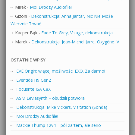
Mirek
-
Moi Drodzy Audiofile!
Gizoni
-
Dekonstrukcja: Anna Jantar, Nic Nie Może
Wiecznie Trwać
Kacper Bąk
-
Fade To Grey, Visage, dekonstrukcja
Marek
-
Dekonstrukcja: Jean-Michel Jarre, Oxygène IV
OSTATNIE WPISY
EVE Origin: więcej możliwości EXO. Za darmo!
Eventide H9 Gen2
Focusrite ISA C8X
ASM Leviasynth – obudzili potwora!
Dekonstrukcja: Mike Vickers, Visitation (Sonda)
Moi Drodzy Audiofile!
Mackie Thump 12v4 – pół żartem, ale serio