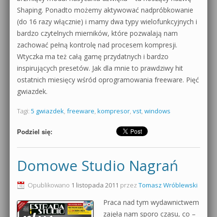
Shaping. Ponadto możemy aktywować nadpróbkowanie
(do 16 razy włącznie) i mamy dwa typy wielofunkcyjnych i
bardzo czytelnych mierników, które pozwalają nam
zachować pełną kontrolę nad procesem kompresji.
Wtyczka ma też całą gamę przydatnych i bardzo
inspirujących presetów. Jak dla mnie to prawdziwy hit
ostatnich miesięcy wśród oprogramowania freeware. Pięć
gwiazdek.
Tagi:
5 gwiazdek
,
freeware
,
kompresor
,
vst
,
windows
Podziel się:
Domowe Studio Nagrań
Opublikowano
1 listopada 2011
przez
Tomasz Wróblewski
Praca nad tym wydawnictwem
zajęła nam sporo czasu, co –