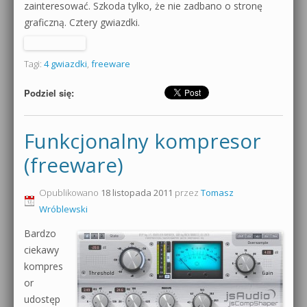
zainteresować. Szkoda tylko, że nie zadbano o stronę
graficzną. Cztery gwiazdki.
Tagi:
4 gwiazdki
,
freeware
Podziel się:
Funkcjonalny kompresor
(freeware)
Opublikowano
18 listopada 2011
przez
Tomasz
Wróblewski
Bardzo
ciekawy
kompres
or
udostęp