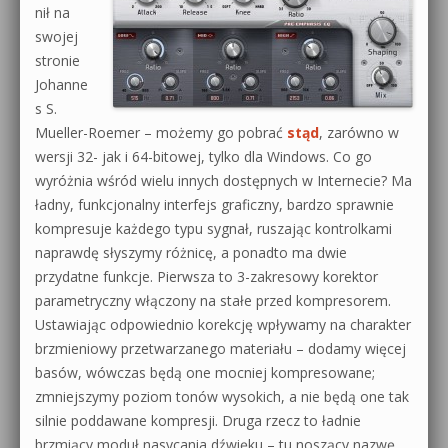
nił na
swojej
stronie
Johanne
s S.
Mueller-Roemer – możemy go pobrać
stąd
, zarówno w
wersji 32- jak i 64-bitowej, tylko dla Windows. Co go
wyróżnia wśród wielu innych dostępnych w Internecie? Ma
ładny, funkcjonalny interfejs graficzny, bardzo sprawnie
kompresuje każdego typu sygnał, ruszając kontrolkami
naprawdę słyszymy różnicę, a ponadto ma dwie
przydatne funkcje. Pierwsza to 3-zakresowy korektor
parametryczny włączony na stałe przed kompresorem.
Ustawiając odpowiednio korekcję wpływamy na charakter
brzmieniowy przetwarzanego materiału – dodamy więcej
basów, wówczas będą one mocniej kompresowane;
zmniejszymy poziom tonów wysokich, a nie będą one tak
silnie poddawane kompresji. Druga rzecz to ładnie
brzmiący moduł nasycania dźwięku – tu noszący nazwę