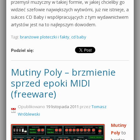
przemysł muzyczny w takiej formie, w jakiej chcieliby go
widzieć szefowie największych wytwórni, już nie istnieje, a
sukces CD Baby i współpracujących z tym wydawnictwem
artystów jest na to najlepszym dowodem.
Tagi:
branżowe ploteczki i fakty
,
cd baby
Podziel się:
Mutiny Poly – brzmienie
sprzed epoki MIDI
(freeware)
Opublikowano
19 listopada 2011
przez
Tomasz
Wróblewski
Mutiny
Poly
to