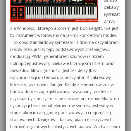
bardzo
ciekawy
syntezat
or (VST
dla Windows), którego autorem jest Bob Leggitt. Nie jest
to instrument wzorowany na jakimś konkretnym modelu
– to dość standardowy syntezator z dwoma oscylatorami
(każdy oferuje trzy typy podstawowych przebiegów),
modulacją PWM, generatorem szumów (z filtrem
dolnoprzepustowym), ciekawie brzmiącym filtrem oraz
obwiednią filtru i głośności. Jest też delay (bez
synchronizacji do tempa), suboscylator, 4-zakresowy
korektor, overdrive i flanger. Każdy z elementów został
bardzo dobrze zaprojektowany i wykonany, w efekcie
uzyskujemy siarczyste, silne i mocne brzmienie. Mając do
dyspozycji ten arsenał elementów syntezy jesteśmy w
stanie ukręcić całą gamę podstawowych i najczęściej
stosowanych dźwięków – basów, pianin elektrycznych,
brzmień organowych i plastycznych padów. Warto się nim