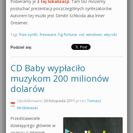
Pobieramy je
z tej lokalizacji
. Tam też możemy
posłuchać prezentacji poszczególnych syntezatorów.
Autorem tej muzki jest Dimitri Schkoda aka Inner
Dreamer.
Tagi:
free synth
,
freeware
,
hg fortune
,
vst
,
windows
,
wtyczki
Podziel się:
CD Baby wypłaciło
muzykom 200 milionów
dolarów
Opublikowano
20 listopada 2011
przez
Tomasz
Wróblewski
Przedstawiciele
działającego głównie w
oparciu o Internet