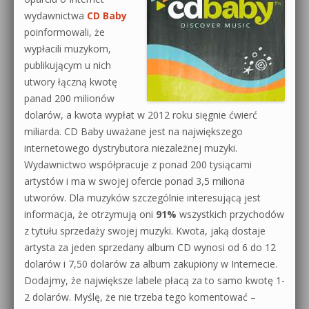
wydawnictwa
CD Baby
poinformowali, że
wypłacili muzykom,
publikującym u nich
utwory łączną kwotę
panad 200 milionów
dolarów, a kwota wypłat w 2012 roku sięgnie ćwierć
miliarda. CD Baby uważane jest na największego
internetowego dystrybutora niezależnej muzyki.
Wydawnictwo współpracuje z ponad 200 tysiącami
artystów i ma w swojej ofercie ponad 3,5 miliona
utworów. Dla muzyków szczególnie interesującą jest
informacja, że otrzymują oni
91%
wszystkich przychodów
z tytułu sprzedaży swojej muzyki. Kwota, jaką dostaje
artysta za jeden sprzedany album CD wynosi od 6 do 12
dolarów i 7,50 dolarów za album zakupiony w Internecie.
Dodajmy, że największe labele płacą za to samo kwotę 1-
2 dolarów. Myślę, że nie trzeba tego komentować –