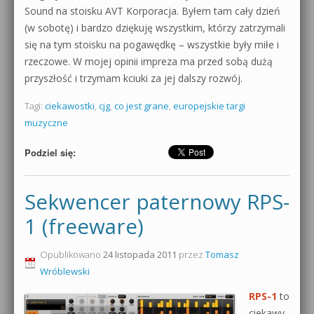
Sound na stoisku AVT Korporacja. Byłem tam cały dzień
(w sobotę) i bardzo dziękuję wszystkim, którzy zatrzymali
się na tym stoisku na pogawędkę – wszystkie były miłe i
rzeczowe. W mojej opinii impreza ma przed sobą dużą
przyszłość i trzymam kciuki za jej dalszy rozwój.
Tagi:
ciekawostki
,
cjg
,
co jest grane
,
europejskie targi
muzyczne
Podziel się:
Sekwencer paternowy RPS-
1 (freeware)
Opublikowano
24 listopada 2011
przez
Tomasz
Wróblewski
RPS-1
to
ciekawy