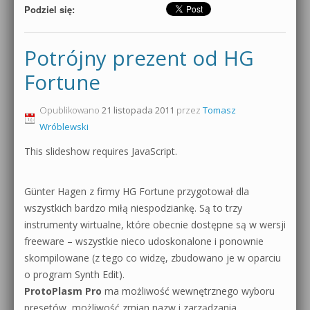
Podziel się:
Potrójny prezent od HG
Fortune
Opublikowano
21 listopada 2011
przez
Tomasz
Wróblewski
This slideshow requires JavaScript.
Günter Hagen z firmy HG Fortune przygotował dla
wszystkich bardzo miłą niespodziankę. Są to trzy
instrumenty wirtualne, które obecnie dostępne są w wersji
freeware – wszystkie nieco udoskonalone i ponownie
skompilowane (z tego co widzę, zbudowano je w oparciu
o program Synth Edit).
ProtoPlasm Pro
ma możliwość wewnętrznego wyboru
presetów, możliwość zmian nazw i zarządzania