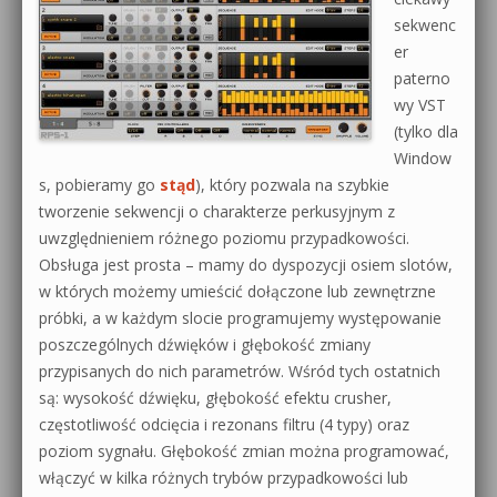
sekwenc
er
paterno
wy VST
(tylko dla
Window
s, pobieramy go
stąd
), który pozwala na szybkie
tworzenie sekwencji o charakterze perkusyjnym z
uwzględnieniem różnego poziomu przypadkowości.
Obsługa jest prosta – mamy do dyspozycji osiem slotów,
w których możemy umieścić dołączone lub zewnętrzne
próbki, a w każdym slocie programujemy występowanie
poszczególnych dźwięków i głębokość zmiany
przypisanych do nich parametrów. Wśród tych ostatnich
są: wysokość dźwięku, głębokość efektu crusher,
częstotliwość odcięcia i rezonans filtru (4 typy) oraz
poziom sygnału. Głębokość zmian można programować,
włączyć w kilka różnych trybów przypadkowości lub