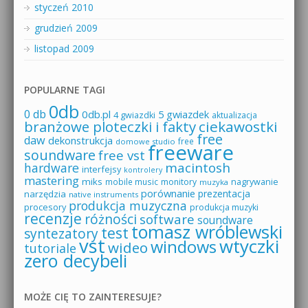
styczeń 2010
grudzień 2009
listopad 2009
POPULARNE TAGI
0db
0 db
0db.pl
5 gwiazdek
4 gwiazdki
aktualizacja
branżowe ploteczki i fakty
ciekawostki
free
daw
dekonstrukcja
free
domowe studio
freeware
soundware
free vst
macintosh
hardware
interfejsy
kontrolery
mastering
miks
mobile music
monitory
nagrywanie
muzyka
porównanie
prezentacja
narzędzia
native instruments
produkcja muzyczna
procesory
produkcja muzyki
recenzje
różności
software
soundware
tomasz wróblewski
test
syntezatory
vst
wtyczki
windows
wideo
tutoriale
zero decybeli
MOŻE CIĘ TO ZAINTERESUJE?