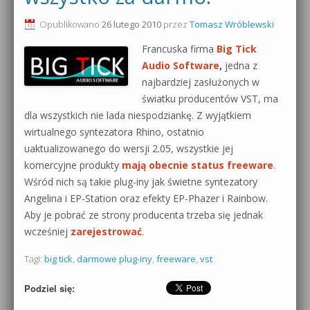
0dB.pl - informacje
Opublikowano
26 lutego 2010
przez
Tomasz Wróblewski
Produkcja muzyczna od podstaw
Francuska firma
Big Tick
Newsletter
Sylenth1 od podstaw
Audio Software
,
jedna z
najbardziej zasłużonych w
Materiały dla mediów
Sound Forge od podstaw
światku producentów VST,
ma
Archiwum aktualności
dla wszystkich nie lada niespodziankę. Z wyjątkiem
Dubstep z syntezatorem Massive
wirtualnego syntezatora Rhino, ostatnio
Polityka prywatności
uaktualizowanego do wersji 2.05, wszystkie jej
Kontakt 5 Kompendium
komercyjne produkty
mają obecnie status freeware
.
Regulamin
Wśród nich są takie plug-iny jak świetne syntezatory
Pakiety
Angelina i EP-Station oraz efekty EP-Phazer i Rainbow.
Działanie sklepu internetowego
Aby je pobrać ze strony producenta trzeba się jednak
wcześniej
zarejestrować
.
Wyszukiwanie
Tagi:
big tick
,
darmowe plug-iny
,
freeware
,
vst
Podziel się: