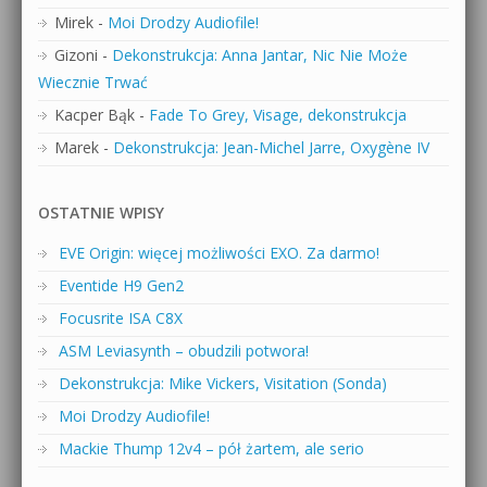
Mirek
-
Moi Drodzy Audiofile!
Gizoni
-
Dekonstrukcja: Anna Jantar, Nic Nie Może
Wiecznie Trwać
Kacper Bąk
-
Fade To Grey, Visage, dekonstrukcja
Marek
-
Dekonstrukcja: Jean-Michel Jarre, Oxygène IV
OSTATNIE WPISY
EVE Origin: więcej możliwości EXO. Za darmo!
Eventide H9 Gen2
Focusrite ISA C8X
ASM Leviasynth – obudzili potwora!
Dekonstrukcja: Mike Vickers, Visitation (Sonda)
Moi Drodzy Audiofile!
Mackie Thump 12v4 – pół żartem, ale serio