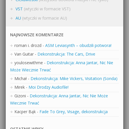
VST
(wtyczki w formacie VST)
AU
(wtyczki w formacie AU)
NAJNOWSZE KOMENTARZE
roman i. drozd
-
ASM Leviasynth – obudzili potwora!
Van Guitar
-
Dekonstrukcja: The Cars, Drive
youlosewithme
-
Dekonstrukcja: Anna Jantar, Nic Nie
Może Wiecznie Trwać
Michał
-
Dekonstrukcja: Mike Vickers, Visitation (Sonda)
Mirek
-
Moi Drodzy Audiofile!
Gizoni
-
Dekonstrukcja: Anna Jantar, Nic Nie Może
Wiecznie Trwać
Kacper Bąk
-
Fade To Grey, Visage, dekonstrukcja
OSTATNIE WPISY