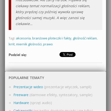
ciekawy temat normalizacji głośności reklam,
który prędzej czy później wywoła sprawę
głośności samej muzyki. A więc zanosi się
ciekawie…
Tagi:
akcesoria
,
branżowe ploteczki i fakty
,
głośność reklam
,
krrit
,
miernik głośności
,
prawo
Podziel się:
POPULARNE TEMATY
Prezentacje wideo
(prezentacje wtyczek, sampli)
Freeware
(darmowe efekty, syntezatory, sample)
Hardware
(sprzęt audio)
Ciekawostki
(wszystko dookoła muzyki i nie tylko)