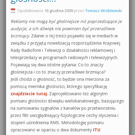
0dB.pl - informacje
Opublikowano
16 grudnia 2009
przez
Tomasz Wróblewski
Produkcja muzyczna od podstaw
Reklamy nie mogą być głośniejsze niż poprzedzające je
Newsletter
Sylenth1 od podstaw
audycje, a ich dźwięk nie powinien być przeraźliwie
brzmiący
. Zdanie o tej treści pojawiło się w mediach w
Materiały dla mediów
Sound Forge od podstaw
związku z przyjętą nowelizacją rozporządzenia Krajowej
Archiwum aktualności
Rady Radiofonii i Telewizji o działalności reklamowej i
Dubstep z syntezatorem Massive
telesprzedaży w programach radiowych i telewizyjnych.
Polityka prywatności
Pojawiają się dwa istotne pytania: Co to znaczy
Kontakt 5 Kompendium
głośniejsza i co to znaczy przeraźliwie brzmiąca?
Regulamin
Jeśli chodzi o głośność, to będzie ona mierzona za
Pakiety
pomocą miernika głośności, którego specyfikację
Działanie sklepu internetowego
znajdziecie tutaj
. Zaprojektowano też algorytm
pomiaru głośności dźwięku wielokanałowego, bazującego
Wyszukiwanie
na sumowaniu sygnałów z kanałów po przetworzeniu
przez filtr uwzględniający fizjologiczne cechy słyszenia i
stopień uśrednienia RMS. Metodologię pomiaru
opracowano w oparciu o dwa dokumenty
ITU