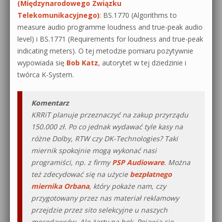
(Międzynarodowego Związku
Telekomunikacyjnego)
: BS.1770 (Algorithms to
measure audio programme loudness and true-peak audio
level) i BS.1771 (Requirements for loudness and true-peak
indicating meters). O tej metodzie pomiaru pozytywnie
wypowiada się
Bob Katz
, autorytet w tej dziedzinie i
twórca K-System.
Komentarz
KRRiT planuje przeznaczyć na zakup przyrządu
150.000 zł. Po co jednak wydawać tyle kasy na
różne Dolby, RTW czy DK-Technologies? Taki
miernik spokojnie mogą wykonać nasi
programiści, np. z firmy
PSP Audioware
. Można
też zdecydować się na użycie
bezpłatnego
miernika Orbana
, który pokaże nam, czy
przygotowany przez nas materiał reklamowy
przejdzie przez sito selekcyjne u naszych
mocodawców. Ale żarty na bok. Pojawia się