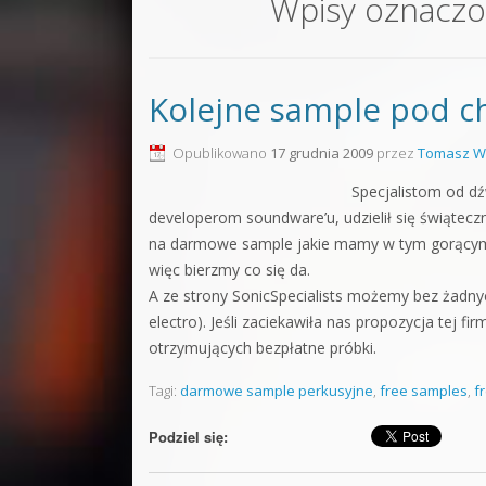
Wpisy oznacz
Sound F
Dubstep
Kolejne sample pod c
Kontakt
Pakiety
Opublikowano
17 grudnia 2009
przez
Tomasz W
Specjalistom od dź
developerom soundware’u, udzielił się świątecz
na darmowe sample jakie mamy w tym gorącym p
więc bierzmy co się da.
A ze strony SonicSpecialists możemy bez żadny
electro). Jeśli zaciekawiła nas propozycja tej f
otrzymujących bezpłatne próbki.
Tagi:
darmowe sample perkusyjne
,
free samples
,
f
Podziel się: