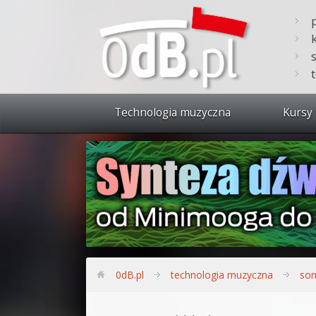
Technologia muzyczna
Kursy 
Zobacz 
Synteza
Produkc
Bitwig S
Produkc
0dB.pl
technologia muzyczna
son
Sylenth