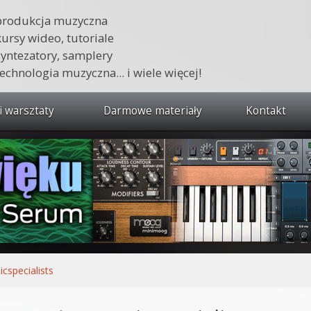
produkcja muzyczna
kursy wideo, tutoriale
syntezatory, samplery
technologia muzyczna... i wiele więcej!
i warsztaty
Darmowe materiały
Kontakt
wszystkie kursy i warsztaty
 dźwięku 🔥
ja muzyczna w praktyce
tudio od podstaw
ja muzyczna od podstaw
icspecialists
1 od podstaw