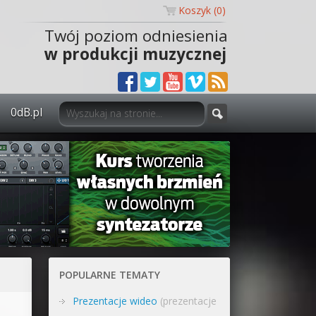
Koszyk (
0
)
Twój poziom odniesienia
w produkcji muzycznej
0dB.pl
0dB.pl - informacje
Newsletter
Materiały dla mediów
Archiwum aktualności
Polityka prywatności
POPULARNE TEMATY
Regulamin
Prezentacje wideo
(prezentacje