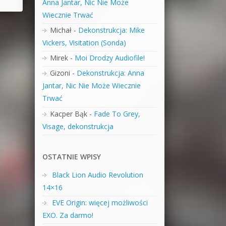
Anna Jantar, Nic Nie Może
Wiecznie Trwać
Michał
-
Dekonstrukcja: Mike
Vickers, Visitation (Sonda)
Mirek
-
Moi Drodzy Audiofile!
Gizoni
-
Dekonstrukcja: Anna
Jantar, Nic Nie Może Wiecznie
Trwać
Kacper Bąk
-
Fade To Grey,
Visage, dekonstrukcja
OSTATNIE WPISY
Black Lion Audio Revolution
14×16
EVE Origin: więcej możliwości
EXO. Za darmo!