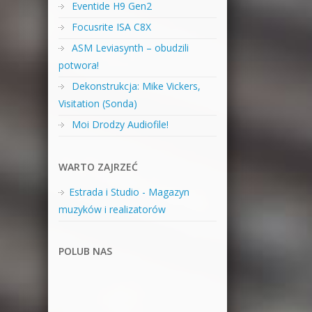
Eventide H9 Gen2
Focusrite ISA C8X
ASM Leviasynth – obudzili
potwora!
Dekonstrukcja: Mike Vickers,
Visitation (Sonda)
Moi Drodzy Audiofile!
WARTO ZAJRZEĆ
Estrada i Studio - Magazyn
muzyków i realizatorów
POLUB NAS