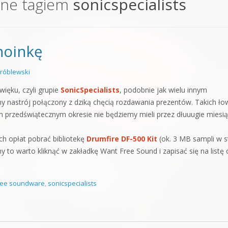
one tagiem
sonicspecialists
orge od podstaw
 z syntezatorem Massive
hoinkę
 5 Kompendium
róblewski
więku, czyli grupie
SonicSpecialists
, podobnie jak wielu innym
ny nastrój połączony z dziką chęcią rozdawania prezentów. Takich ł
rzedświątecznym okresie nie będziemy mieli przez dłuuugie miesią
ch opłat pobrać bibliotekę
Drumfire DF-500 Kit
(ok. 3 MB sampli w s
irmy to warto kliknąć w zakładkę Want Free Sound i zapisać się na listę
ree soundware
,
sonicspecialists