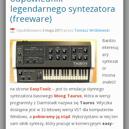
legendarnego syntezatora
0dB.pl - informacje
Produkcja muzyczna od podstaw
(freeware)
Newsletter
Sylenth1 od podstaw
Opublikowano
3 maja 2011
przez
Tomasz Wróblewski
Materiały dla mediów
Sound Forge od podstaw
Bardzo
Archiwum aktualności
interesuj
Dubstep z syntezatorem Massive
ący
Polityka prywatności
syntezat
Kontakt 5 Kompendium
or
Regulamin
można
Pakiety
znaleźć
Działanie sklepu internetowego
na stronie
EasyToolz
– jest to emulacja słynnego
syntezatora basowego
Moog Taurus
, która w wersji
Wyszukiwanie
programisty z Darmstadt nazywa się
Tauros
. Wtyczka
dostępna jest w 32-bitowej wersji VST dla komputerów
Windows, a
pobieramy ją stąd
. Wykorzystano w niej ten
sam silnik syntezy, który pracuje w komercyjnym
easy-