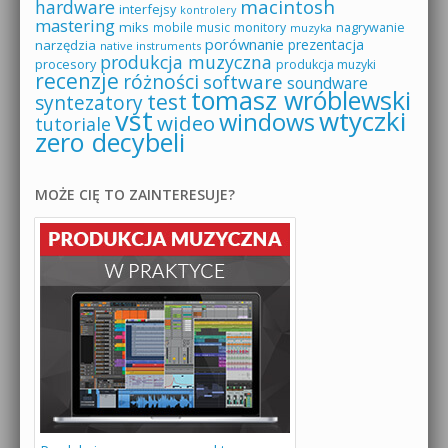
macintosh
hardware
interfejsy
kontrolery
mastering
miks
mobile music
monitory
nagrywanie
muzyka
porównanie
prezentacja
narzędzia
native instruments
produkcja muzyczna
procesory
produkcja muzyki
recenzje
różności
software
soundware
tomasz wróblewski
test
syntezatory
vst
wtyczki
windows
wideo
tutoriale
zero decybeli
MOŻE CIĘ TO ZAINTERESUJE?