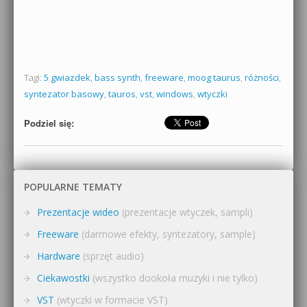
Tagi:
5 gwiazdek
,
bass synth
,
freeware
,
moog taurus
,
różności
,
syntezator basowy
,
tauros
,
vst
,
windows
,
wtyczki
Podziel się:
POPULARNE TEMATY
Prezentacje wideo
(prezentacje wtyczek, sampli)
Freeware
(darmowe efekty, syntezatory, sample)
Hardware
(sprzęt audio)
Ciekawostki
(wszystko dookoła muzyki i nie tylko)
VST
(wtyczki w formacie VST)