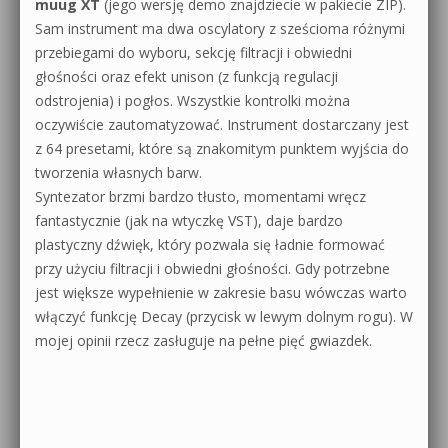
muug XT
(jego wersję demo znajdziecie w pakiecie ZIP).
Sam instrument ma dwa oscylatory z sześcioma różnymi
przebiegami do wyboru, sekcję filtracji i obwiedni
głośności oraz efekt unison (z funkcją regulacji
odstrojenia) i pogłos. Wszystkie kontrolki można
oczywiście zautomatyzować. Instrument dostarczany jest
z 64 presetami, które są znakomitym punktem wyjścia do
tworzenia własnych barw.
Syntezator brzmi bardzo tłusto, momentami wręcz
fantastycznie (jak na wtyczkę VST), daje bardzo
plastyczny dźwięk, który pozwala się ładnie formować
przy użyciu filtracji i obwiedni głośności. Gdy potrzebne
jest większe wypełnienie w zakresie basu wówczas warto
włączyć funkcję Decay (przycisk w lewym dolnym rogu). W
mojej opinii rzecz zasługuje na pełne pięć gwiazdek.