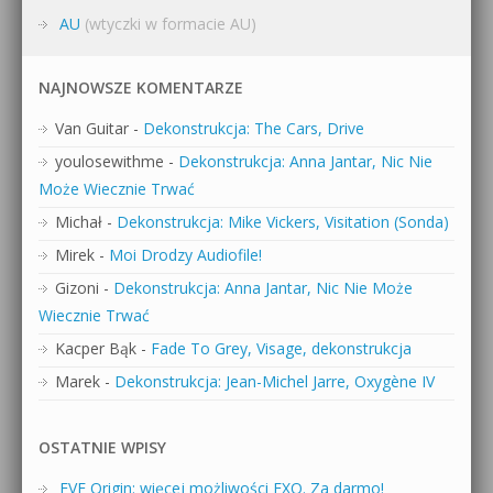
AU
(wtyczki w formacie AU)
NAJNOWSZE KOMENTARZE
Van Guitar
-
Dekonstrukcja: The Cars, Drive
youlosewithme
-
Dekonstrukcja: Anna Jantar, Nic Nie
Może Wiecznie Trwać
Michał
-
Dekonstrukcja: Mike Vickers, Visitation (Sonda)
Mirek
-
Moi Drodzy Audiofile!
Gizoni
-
Dekonstrukcja: Anna Jantar, Nic Nie Może
Wiecznie Trwać
Kacper Bąk
-
Fade To Grey, Visage, dekonstrukcja
Marek
-
Dekonstrukcja: Jean-Michel Jarre, Oxygène IV
OSTATNIE WPISY
EVE Origin: więcej możliwości EXO. Za darmo!