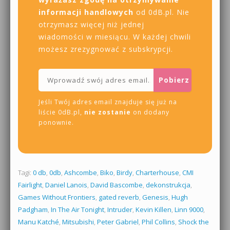
informacji handlowych
od 0dB.pl. Nie
otrzymasz więcej niż jednej
wiadomości w miesiącu. W każdej chwili
możesz zrezygnować z subskrypcji.
Jeśli Twój adres email znajduje się już na
liście 0dB.pl,
nie zostanie
on dodany
ponownie.
Tagi:
0 db
,
0db
,
Ashcombe
,
Biko
,
Birdy
,
Charterhouse
,
CMI
Fairlight
,
Daniel Lanois
,
David Bascombe
,
dekonstrukcja
,
Games Without Frontiers
,
gated reverb
,
Genesis
,
Hugh
Padgham
,
In The Air Tonight
,
Intruder
,
Kevin Killen
,
Linn 9000
,
Manu Katché
,
Mitsubishi
,
Peter Gabriel
,
Phil Collins
,
Shock the