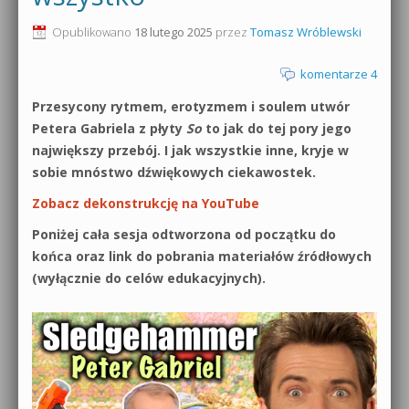
0dB.pl - informacje
Opublikowano
18 lutego 2025
przez
Tomasz Wróblewski
Produkcja muzyczna od podstaw
Newsletter
komentarze 4
Sylenth1 od podstaw
Przesycony rytmem, erotyzmem i soulem utwór
Materiały dla mediów
Sound Forge od podstaw
Petera Gabriela z płyty
So
to jak do tej pory jego
Archiwum aktualności
największy przebój. I jak wszystkie inne, kryje w
Dubstep z syntezatorem Massive
sobie mnóstwo dźwiękowych ciekawostek.
Polityka prywatności
Zobacz dekonstrukcję na YouTube
Kontakt 5 Kompendium
Regulamin
Poniżej cała sesja odtworzona od początku do
Pakiety
końca oraz link do pobrania materiałów źródłowych
Działanie sklepu internetowego
(wyłącznie do celów edukacyjnych).
Wyszukiwanie