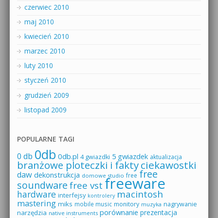
czerwiec 2010
maj 2010
kwiecień 2010
marzec 2010
luty 2010
styczeń 2010
grudzień 2009
listopad 2009
POPULARNE TAGI
0db
0 db
0db.pl
5 gwiazdek
4 gwiazdki
aktualizacja
branżowe ploteczki i fakty
ciekawostki
free
daw
dekonstrukcja
free
domowe studio
freeware
soundware
free vst
macintosh
hardware
interfejsy
kontrolery
mastering
miks
mobile music
monitory
nagrywanie
muzyka
porównanie
prezentacja
narzędzia
native instruments