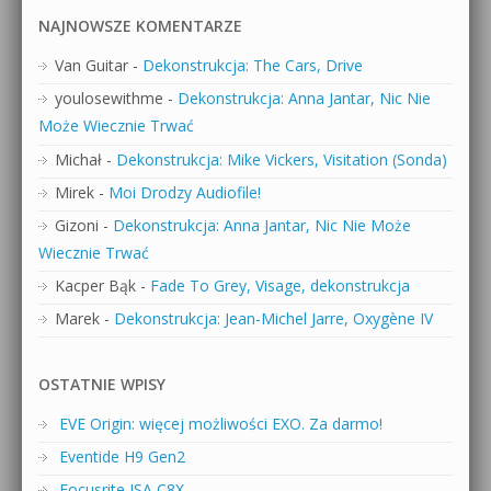
NAJNOWSZE KOMENTARZE
Van Guitar
-
Dekonstrukcja: The Cars, Drive
youlosewithme
-
Dekonstrukcja: Anna Jantar, Nic Nie
Może Wiecznie Trwać
Michał
-
Dekonstrukcja: Mike Vickers, Visitation (Sonda)
Mirek
-
Moi Drodzy Audiofile!
Gizoni
-
Dekonstrukcja: Anna Jantar, Nic Nie Może
Wiecznie Trwać
Kacper Bąk
-
Fade To Grey, Visage, dekonstrukcja
Marek
-
Dekonstrukcja: Jean-Michel Jarre, Oxygène IV
OSTATNIE WPISY
EVE Origin: więcej możliwości EXO. Za darmo!
Eventide H9 Gen2
Focusrite ISA C8X