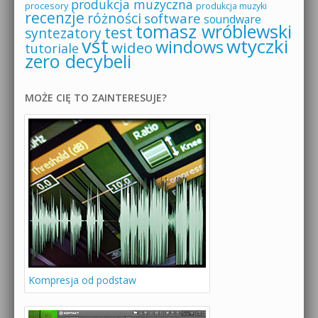
produkcja muzyczna
procesory
produkcja muzyki
recenzje
różności
software
soundware
tomasz wróblewski
test
syntezatory
vst
wtyczki
windows
wideo
tutoriale
zero decybeli
MOŻE CIĘ TO ZAINTERESUJE?
Kompresja od podstaw