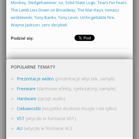
Monkey
,
Sledgehammer
,
so
,
Solid State Logic
,
Tears For Fears
,
The Lamb Lies Down on Broadway
,
The Mar-Keys
,
tomasz
wróblewski
,
Tony Banks
,
Tony Levin
,
Unforgettable Fire
,
Wayne Jackson
,
zero decybeli
Podziel się:
POPULARNE TEMATY
Prezentacje wideo
(prezentacje wtyczek, sampli)
Freeware
(darmowe efekty, syntezatory, sample)
Hardware
(sprzęt audio)
Ciekawostki
(wszystko dookoła muzyki i nie tylko)
VST
(wtyczki w formacie VST)
AU
(wtyczki w formacie AU)