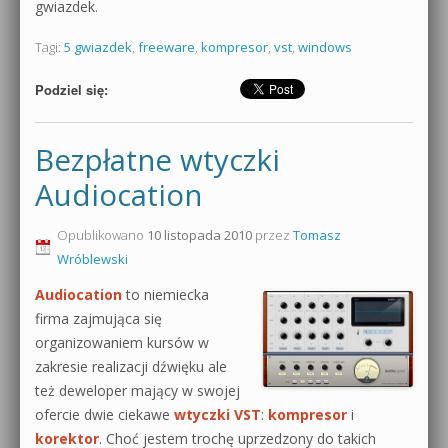
gwiazdek.
Tagi:
5 gwiazdek
,
freeware
,
kompresor
,
vst
,
windows
Podziel się:
Bezpłatne wtyczki
Audiocation
Opublikowano
10 listopada 2010
przez
Tomasz
Wróblewski
Audiocation
to niemiecka
firma zajmująca się
organizowaniem kursów w
zakresie realizacji dźwięku ale
też deweloper mający w swojej
ofercie dwie ciekawe
wtyczki VST
:
kompresor
i
korektor
. Choć jestem trochę uprzedzony do takich