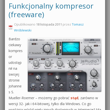
Funkcjonalny kompresor
(freeware)
Opublikowano
18 listopada 2011
przez
Tomasz
Wróblewski
Bardzo
ciekawy
kompres
or
udostęp
nił na
swojej
stronie
Johanne
s S.
Mueller-Roemer – możemy go pobrać
stąd
, zarówno w
wersji 32- jak i 64-bitowej, tylko dla Windows. Co go
wyróżnia wśród wielu innych dostępnych w Internecie? Ma