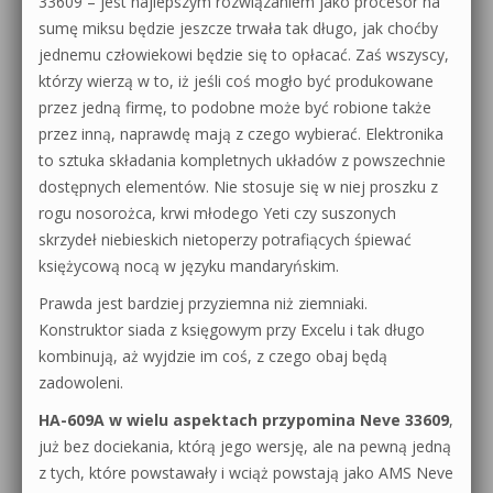
33609 – jest najlepszym rozwiązaniem jako procesor na
sumę miksu będzie jeszcze trwała tak długo, jak choćby
jednemu człowiekowi będzie się to opłacać. Zaś wszyscy,
którzy wierzą w to, iż jeśli coś mogło być produkowane
przez jedną firmę, to podobne może być robione także
przez inną, naprawdę mają z czego wybierać. Elektronika
to sztuka składania kompletnych układów z powszechnie
dostępnych elementów. Nie stosuje się w niej proszku z
rogu nosorożca, krwi młodego Yeti czy suszonych
skrzydeł niebieskich nietoperzy potrafiących śpiewać
księżycową nocą w języku mandaryńskim.
Prawda jest bardziej przyziemna niż ziemniaki.
Konstruktor siada z księgowym przy Excelu i tak długo
kombinują, aż wyjdzie im coś, z czego obaj będą
zadowoleni.
HA-609A w wielu aspektach przypomina Neve 33609
,
już bez dociekania, którą jego wersję, ale na pewną jedną
z tych, które powstawały i wciąż powstają jako AMS Neve