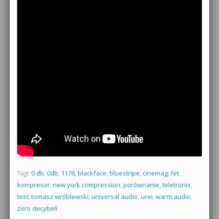
Tagi:
0 db
,
0db
,
1176
,
blackface
,
bluestripe
,
cinemag
,
fet
,
kompresor
,
new york compression
,
porównanie
,
teletronix
,
test
,
tomasz wróblewski
,
universal audio
,
urei
,
warm audio
,
zero decybeli