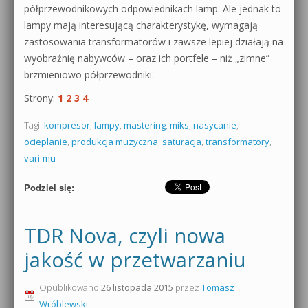
półprzewodnikowych odpowiednikach lamp. Ale jednak to
lampy mają interesującą charakterystykę, wymagają
zastosowania transformatorów i zawsze lepiej działają na
wyobraźnię nabywców – oraz ich portfele – niż „zimne”
brzmieniowo półprzewodniki.
Strony:
1
2
3
4
Tagi:
kompresor
,
lampy
,
mastering
,
miks
,
nasycanie
,
ocieplanie
,
produkcja muzyczna
,
saturacja
,
transformatory
,
vari-mu
Podziel się:
TDR Nova, czyli nowa
jakość w przetwarzaniu
Opublikowano
26 listopada 2015
przez
Tomasz
Wróblewski