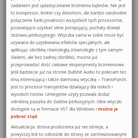
zadaniem jest uplastycznianie brzmienia bębnów. Nie jest
to kompresor, limiter czy distortion, ale bardzo swobodne
połączenie funkcjonalności wszystkich tych procesorów,
pozwalające uzyskać silnie pompujący, puchaty dźwięk
zestawu perkusyjnego. Wtyczka sama w sobie może być
używana do uzyskiwania efektów specjalnych, ale
aplikując obróbkę równoległą (równolegle z tym samym
śladem, ale bez żadnej obróbki), można już
przeprowadzić dość ciekawe eksperymenty brzmieniowe.
Jeśli będziecie już na stronie Bullshit Audio to polecam też
inną interesującą i także darmową wtyczkę – TransiPunch.
Jest to procesor transjentów działający dla niskich i
wysokich tonów. Umiejętnie użyty pozwala dodać
odrobinę pazurka do śladów perkusyjnych. Obie wtyczki
dostępne są w formacie VST dla Windows i
można je
pobrać stąd
.
Aktualizacja: strona producenta już nie istnieje, a
powyższy link to odnośnik do strony ze zarchiwizowanymi