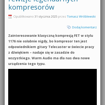
kompresorów
0dB.pl - informacje
Produkcja muzyczna od podstaw
Opublikowano
31 stycznia 2025
przez
Tomasz Wróblewski
Newsletter
Sylenth1 od podstaw
Dodaj komentarz
Materiały dla mediów
Sound Forge od podstaw
Zainteresowanie klasyczną kompresją FET w stylu
Archiwum aktualności
1176 nie osłabnie nigdy, bo kompresor ten jest
Dubstep z syntezatorem Massive
odpowiednikiem gitary Telecaster w świecie pracy
Polityka prywatności
z dźwiękiem – nadaje się w zasadzie do
Kontakt 5 Kompendium
wszystkiego. Warm Audio ma dla nas dwa nowe
Regulamin
Pakiety
urządzenia tego typu.
Działanie sklepu internetowego
Wyszukiwanie