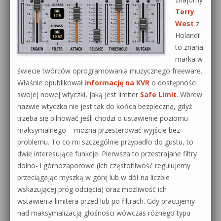
Terry
West
z
Holandii
to znana
marka w
świecie twórców oprogramowania muzycznego freeware.
Właśnie opublikował
informację na KVR
o dostępności
swojej nowej wtyczki, jaką jest limiter
Safe Limit
. Wbrew
nazwie wtyczka nie jest tak do końca bezpieczna, gdyż
trzeba się pilnować jeśli chodzi o ustawienie poziomu
maksymalnego – można przesterować wyjście bez
problemu. To co mi szczególnie przypadło do gustu, to
dwie interesujące funkcje. Pierwsza to przestrajane filtry
dolno- i górnozaporowe (ich częstotliwość regulujemy
przeciągając myszką w górę lub w dół na liczbie
wskazującej próg odcięcia) oraz możliwość ich
wstawienia limitera przed lub po filtrach. Gdy pracujemy
nad maksymalizacją głośności wówczas różnego typu