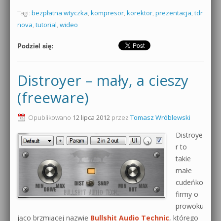
Tagi:
bezpłatna wtyczka
,
kompresor
,
korektor
,
prezentacja
,
tdr
nova
,
tutorial
,
wideo
Podziel się:
Distroyer – mały, a cieszy
(freeware)
Opublikowano
12 lipca 2012
przez
Tomasz Wróblewski
Distroye
r to
takie
małe
cudeńko
firmy o
prowoku
jąco brzmiącej nazwie
Bullshit Audio Technic
, którego