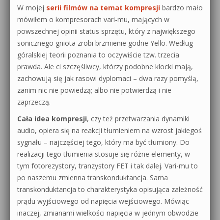
W mojej
serii filmów na temat kompresji
bardzo mało
mówiłem o kompresorach vari-mu, mających w
powszechnej opinii status sprzętu, który z największego
sonicznego gniota zrobi brzmienie godne Yello. Według
góralskiej teorii poznania to oczywiście tzw. trzecia
prawda. Ale ci szczęśliwcy, którzy podobne klocki mają,
zachowują się jak rasowi dyplomaci – dwa razy pomyślą,
zanim nic nie powiedzą; albo nie potwierdzą i nie
zaprzeczą.
Cała idea kompresji
, czy też przetwarzania dynamiki
audio, opiera się na reakcji tłumieniem na wzrost jakiegoś
sygnału – najczęściej tego, który ma być tłumiony. Do
realizacji tego tłumienia stosuje się różne elementy, w
tym fotorezystory, tranzystory FET i tak dalej. Vari-mu to
po naszemu zmienna transkonduktancja. Sama
transkonduktancja to charakterystyka opisująca zależność
prądu wyjściowego od napięcia wejściowego. Mówiąc
inaczej, zmianami wielkości napięcia w jednym obwodzie