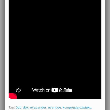
Tagi:
0db
,
dbx
,
ekspander
,
eventide
,
kompresja dźwięku
,