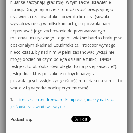
niuanse zaczynają grać rolę, w tym także ustawienie
filtracji. Druga fajna rzecz to możliwość precyzyjnego
ustawienia czasów ataku i powrotu limitera (suwaki
wyskalowane są w milisekundach), co pozwala nam
dopasować jego zachowanie do przetwarzanego
materiału muzycznego (tego mi właśnie bardzo brakuje w
doskonałym skądinąd Loudmaksie). Procesor wymaga
nieco czasu, by nad nim w pełni zapanować (wciąż nie
mogę dociec na czym polega działanie funkcji Divide –
jeśli jest to obróbka równoległa, to na jakiej zasadzie?).
Jeśli jednak ktoś poszukuje różnych narzędzi
pozwalających zwiększyć głośność materiału na sumie, to
warto z tą wtyczką poeksperymentować.
Tagi:
free vst limiter
,
freeware
,
kompresor
,
maksymalizacja
głośności
,
vst
,
windows
,
wtyczki
Podziel się: