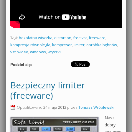
Tagi:
bezpłatna wtyczka
,
distortion
,
free vst
,
freeware
,
kompresja równoległa
,
kompresor
,
limiter
,
obróbka bębnów
,
vst
,
wideo
,
windows
,
wtyczki
Podziel się:
Bezpieczny limiter
(freeware)
Opublikowano
24 maja 2012
przez
Tomasz Wróblewski
Nasz
dobry
znajomy