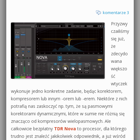
komentarze 3
Przyzwy
czailiśmy
się już,
że
zdecydo
wana
większo
ść
wtyczek
wykonuje jedno konkretne zadanie, będąc korektorem,
kompresorem lub innym -orem lub -erem. Niektóre z nich
potrafią nas zaskoczyć np. tym, że są pasmowymi
korektorami dynamicznymi, które w sumie nie różnią się
znacząco od kompresorów wielopasmowych. Ale
całkowicie bezpłatny
TDR Nova
to procesor, dla którego
trudno jest znaleźć jakikolwiek odpowiednik, a już wśród