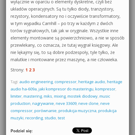
wyłącznie w oparciu o elementy dyskretne, czyli bez
układów operacyjnych. Są tu tylko diody, tranzystory,
rezystory, kondensatory no i oczywiście transformatory,
w tym wypadku Carnhill – po trzy w każdym z dwóch
torów sygnałowych, tak jak w oryginale. Wszystkie inne
elementy montowane są powierzchniowo, a nie w sposób
przewlekany, co oznacza, że tutaj wygrał księgowy. Ale
nie lękajmy się, to są dobre podzespoły, tyle tylko, że
malutkie i montowane przez maszynę, a nie człowieka.
Strony:
1
2
3
Tagi:
audio engineering
,
compressor
,
heritage audio
,
heritage
audio ha-609a
,
jaki kompresor do masteringu
,
kompresor
,
limiter
,
mastering
,
miks
,
mixing
,
mostek diodowy
,
music
production
,
nagrywanie
,
neve 33609
,
neve clone
,
neve
compressor
,
porównanie
,
produkcja muzyczna
,
produkcja
muzyki
,
recording
,
studio
,
test
Podziel się: