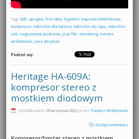
Tagi:
0db
,
apogee
,
first take
,
hypemic
,
kapsuła elektretowa
,
kompresor
,
mikrofon dla lektora
,
mikrofon do rapu
,
mikrofon
usb
,
nagrywanie podcastu
,
pop filtr
,
streaming
,
tomasz
wróblewski
,
zero decybeli
Podziel się:
Heritage HA-609A:
kompresor stereo z
mostkiem diodowym
Opublikowano
29 września 2022
przez
Tomasz Wróblewski
Dodaj komentarz
Kompresor/limiter stereo z mostkiem