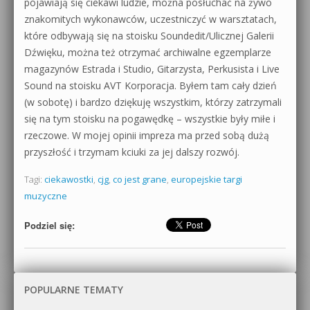
pojawiają się ciekawi ludzie, można posłuchać na żywo
znakomitych wykonawców, uczestniczyć w warsztatach,
które odbywają się na stoisku Soundedit/Ulicznej Galerii
Dźwięku, można też otrzymać archiwalne egzemplarze
magazynów Estrada i Studio, Gitarzysta, Perkusista i Live
Sound na stoisku AVT Korporacja. Byłem tam cały dzień
(w sobotę) i bardzo dziękuję wszystkim, którzy zatrzymali
się na tym stoisku na pogawędkę – wszystkie były miłe i
rzeczowe. W mojej opinii impreza ma przed sobą dużą
przyszłość i trzymam kciuki za jej dalszy rozwój.
Tagi:
ciekawostki
,
cjg
,
co jest grane
,
europejskie targi
muzyczne
Podziel się:
POPULARNE TEMATY