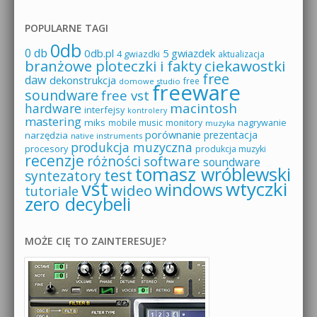
POPULARNE TAGI
0db
0 db
0db.pl
5 gwiazdek
4 gwiazdki
aktualizacja
branżowe ploteczki i fakty
ciekawostki
free
daw
dekonstrukcja
free
domowe studio
freeware
soundware
free vst
macintosh
hardware
interfejsy
kontrolery
mastering
miks
mobile music
monitory
nagrywanie
muzyka
porównanie
prezentacja
narzędzia
native instruments
produkcja muzyczna
procesory
produkcja muzyki
recenzje
różności
software
soundware
tomasz wróblewski
test
syntezatory
vst
wtyczki
windows
wideo
tutoriale
zero decybeli
MOŻE CIĘ TO ZAINTERESUJE?