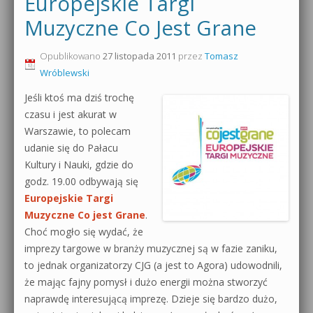
Europejskie Targi
0dB.pl - informacje
Muzyczne Co Jest Grane
Produkcja muzyczna od podstaw
Newsletter
Opublikowano
27 listopada 2011
przez
Tomasz
Sylenth1 od podstaw
Wróblewski
Materiały dla mediów
Sound Forge od podstaw
Jeśli ktoś ma dziś trochę
czasu i jest akurat w
Archiwum aktualności
Dubstep z syntezatorem Massive
Warszawie, to polecam
Polityka prywatności
udanie się do Pałacu
Kontakt 5 Kompendium
Kultury i Nauki, gdzie do
Regulamin
godz. 19.00 odbywają się
Pakiety
Europejskie Targi
Działanie sklepu internetowego
Muzyczne Co jest Grane
.
Choć mogło się wydać, że
Wyszukiwanie
imprezy targowe w branży muzycznej są w fazie zaniku,
to jednak organizatorzy CJG (a jest to Agora) udowodnili,
że mając fajny pomysł i dużo energii można stworzyć
naprawdę interesującą imprezę. Dzieje się bardzo dużo,