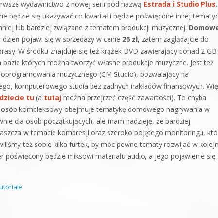
ierwsze wydawnictwo z nowej serii pod nazwą
Estrada i Studio Plus
.
ie będzie się ukazywać co kwartał i będzie poświęcone innej tematyc
mniej lub bardziej związane z tematem produkcji muzycznej.
Domow
 dzień pojawi się w sprzedaży w cenie
26 zł
, zatem zaglądajcie do
rasy. W środku znajduje się też krążek DVD zawierający ponad 2 GB
a bazie których można tworzyć własne produkcje muzyczne. Jest też
 oprogramowania muzycznego (CM Studio), pozwalający na
ego, komputerowego studia bez żadnych nakładów finansowych. Wię
dziecie tu
(a
tutaj
można przejrzeć część zawartości). To chyba
 w sposób kompleksowy obejmuje tematykę domowego nagrywania w
nie dla osób początkujących, ale mam nadzieję, że bardziej
łaszcza w temacie kompresji oraz szeroko pojętego monitoringu, kt
wiliśmy też sobie kilka furtek, by móc pewne tematy rozwijać w kolej
r poświęcony będzie miksowi materiału audio, a jego pojawienie się
tutoriale