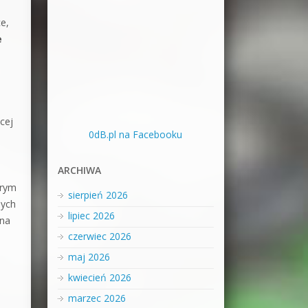
e,
e
cej
0dB.pl na Facebooku
ARCHIWA
órym
sierpień 2026
nych
lipiec 2026
 na
czerwiec 2026
maj 2026
kwiecień 2026
marzec 2026