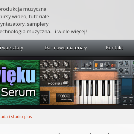
produkcja muzyczna
kursy wideo, tutoriale
syntezatory, samplery
technologia muzyczna... i wiele więcej!
i warsztaty
Darmowe materiały
Kontakt
wszystkie kursy i warsztaty
 dźwięku 🔥
ja muzyczna w praktyce
tudio od podstaw
ja muzyczna od podstaw
rada i studio plus
1 od podstaw