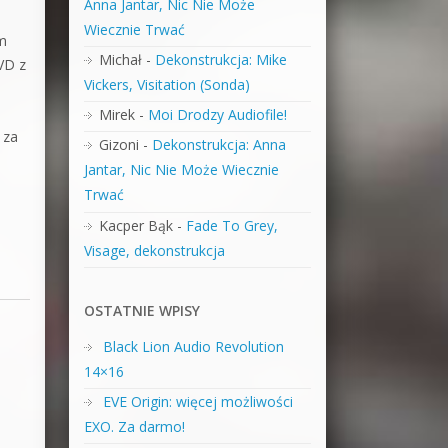
Anna Jantar, Nic Nie Może
Wiecznie Trwać
m
Michał
-
Dekonstrukcja: Mike
VD z
Vickers, Visitation (Sonda)
Mirek
-
Moi Drodzy Audiofile!
 za
Gizoni
-
Dekonstrukcja: Anna
Jantar, Nic Nie Może Wiecznie
Trwać
Kacper Bąk
-
Fade To Grey,
Visage, dekonstrukcja
OSTATNIE WPISY
Black Lion Audio Revolution
14×16
EVE Origin: więcej możliwości
EXO. Za darmo!