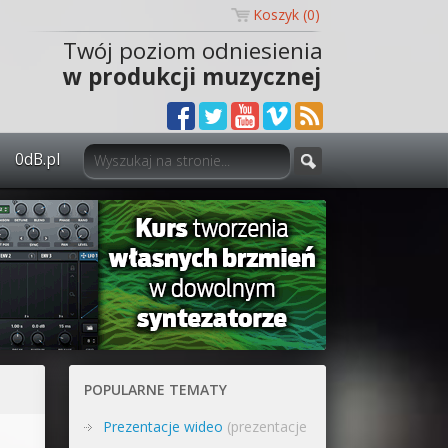
Koszyk (
0
)
Twój poziom odniesienia
w produkcji muzycznej
0dB.pl
0dB.pl - informacje
Newsletter
Materiały dla mediów
Archiwum aktualności
Polityka prywatności
POPULARNE TEMATY
Regulamin
Prezentacje wideo
(prezentacje