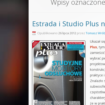
Wpisy oznaczon
Sound F
Dubstep
Estrada i Studio Plus n
Kontakt
Pakiety
Opublikowano
26 lipca 2012
przez
Tomasz Wrób
Ukazał si
Plus
, ty
zamieścić
wybrać pi
projekto
konstrukc
praktyce 
Znalazło 
subwoofer
częstotli
charakter
że w prak