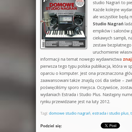
studio Nagrań to p
Każde kolejne wydan
ale wszystkie będą 
Studio Nagrań
lada
empików i salonów p
ciekawych sampli, n
zestaw bezpłatnego
uruchomienie własn
informacji na temat nowego wydawnictwa
znaj
pierwsza tego typu polska publikacja, która
oparciu o komputer. Jest ona przeznaczona głów
zaawansowani także znajdą coś dla siebie – zw
poświęciliśmy sporo miejsca. Oczywiście, zosta
wydaniach Estrada i Studio Plus. Następny nume
rynku przewidziane jest na luty 2012.
Tagi:
domowe studio nagrań
,
estrada i studio plus
,
Podziel się: