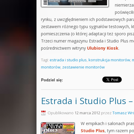
niemierza
poświęcil
rynku, z uwzględnieniem ich podstawowych par
zestawem różnego typu sygnałów testowych, kt
pomieszczenia (o której adaptacji też sporo pi
Trzeci numer magazynu Estrada i Studio Plus mo
pośrednictwem witryny
Ulubiony Kiosk
.
Tagi:
estrada i studio plus
,
konstrukcja monitorów
,
m
monitorów
,
zestawienie monitorów
Podziel się:
Estrada i Studio Plus 
Opublikowano
12 marca 2012
przez
Tomasz Wró
W empikach i salonach pras
Studio Plus
, tym razem po