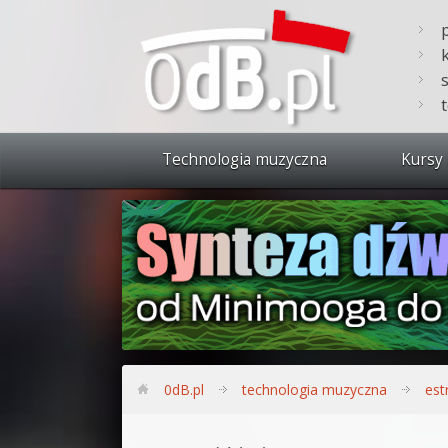
Technologia muzyczna
Kursy 
Zobacz 
Synteza
Produkc
Bitwig S
Produkc
0dB.pl
technologia muzyczna
est
Sylenth