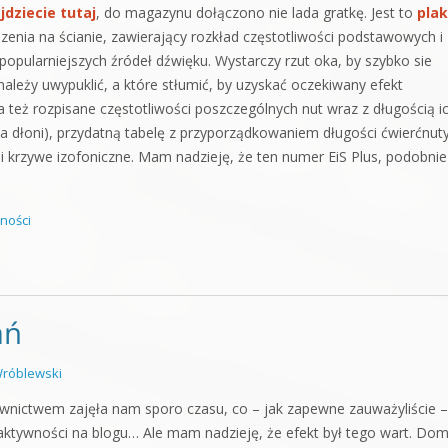
jdziecie tutaj
, do magazynu dołączono nie lada gratkę. Jest to
plak
zenia na ścianie, zawierający rozkład częstotliwości podstawowych i
opularniejszych źródeł dźwięku. Wystarczy rzut oka, by szybko sie
ależy uwypuklić, a które stłumić, by uzyskać oczekiwany efekt
 też rozpisane częstotliwości poszczególnych nut wraz z długością ic
k na dłoni), przydatną tabelę z przyporządkowaniem długości ćwierćnut
 krzywe izofoniczne. Mam nadzieję, że ten numer EiS Plus, podobnie
ności
ań
róblewski
nictwem zajęła nam sporo czasu, co – jak zapewne zauważyliście –
 aktywności na blogu… Ale mam nadzieję, że efekt był tego wart. D