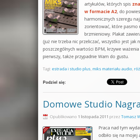
artykułów, których spis
zna
w formacie A2
, do powies
harmonicznych szeregu najp
zorientować, które pasmo n
brzmieniowy. Plakat zawiera
(już nie trzeba nic przeliczać, wszystko jest ja
poszczególnych wartości BPM, krzywe ważenia i
pierwszy, także przypadnie Wam do gustu.
Tagi:
estrada i studio plus
,
miks materiału audio
,
róż
Podziel się:
Domowe Studio Nagr
Opublikowano
1 listopada 2011
przez
Tomasz W
Praca nad tym wydaw
odbiło się na mojej