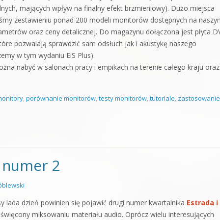
lnych, mających wpływ na finalny efekt brzmieniowy). Dużo miejsca
iśmy zestawieniu ponad 200 modeli monitorów dostępnych na naszy
ametrów oraz ceny detalicznej. Do magazynu dołączona jest płyta D
óre pozwalają sprawdzić sam odsłuch jak i akustykę naszego
szemy w tym wydaniu EiS Plus).
żna nabyć w salonach pracy i empikach na terenie całego kraju oraz
onitory
,
porównanie monitorów
,
testy monitorów
,
tutoriale
,
zastosowanie
– numer 2
blewski
y lada dzień powinien się pojawić drugi numer kwartalnika
Estrada i
święcony miksowaniu materiału audio. Oprócz wielu interesujących