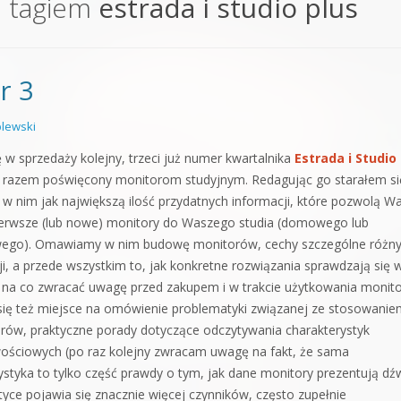
e tagiem
estrada i studio plus
orge od podstaw
 z syntezatorem Massive
r 3
 5 Kompendium
lewski
ę w sprzedaży kolejny, trzeci już numer kwartalnika
Estrada i Studio
m razem poświęcony monitorom studyjnym. Redagując go starałem si
 w nim jak największą ilość przydatnych informacji, które pozwolą 
erwsze (lub nowe) monitory do Waszego studia (domowego lub
wego). Omawiamy w nim budowę monitorów, cechy szczególne różn
ji, a przede wszystkim to, jak konkretne rozwiązania sprawdzają się 
i na co zwracać uwagę przed zakupem i w trakcie użytkowania monit
się też miejsce na omówienie problematyki związanej ze stosowani
ów, praktyczne porady dotyczące odczytywania charakterystyk
wościowych (po raz kolejny zwracam uwagę na fakt, że sama
ystyka to tylko część prawdy o tym, jak dane monitory prezentują dźw
tyce pojawia się znacznie więcej czynników, często zupełnie