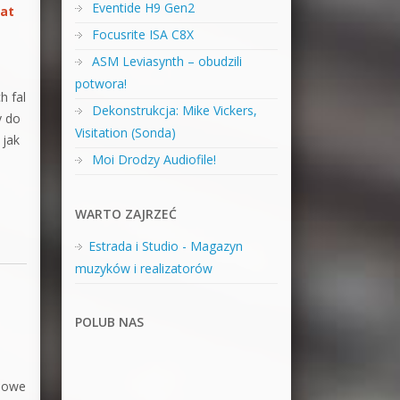
Eventide H9 Gen2
at
Focusrite ISA C8X
ASM Leviasynth – obudzili
potwora!
h fal
Dekonstrukcja: Mike Vickers,
y do
Visitation (Sonda)
 jak
Moi Drodzy Audiofile!
WARTO ZAJRZEĆ
Estrada i Studio - Magazyn
muzyków i realizatorów
POLUB NAS
omowe