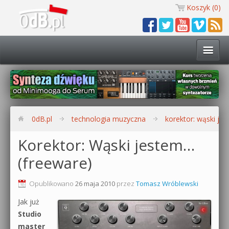
Koszyk (
0
)
Technologia muzyczna
Kursy i warsztaty
0dB.pl
technologia muzyczna
korektor: wąski je
Darmowe materiały
Korektor: Wąski jestem…
(freeware)
Zobacz wszystkie kursy i warsztaty
Kontakt
Synteza dźwięku 🔥
Opublikowano
26 maja 2010
przez
Tomasz Wróblewski
0dB.pl
Jak już
Produkcja muzyczna w praktyce
Studio
master
Bitwig Studio od podstaw