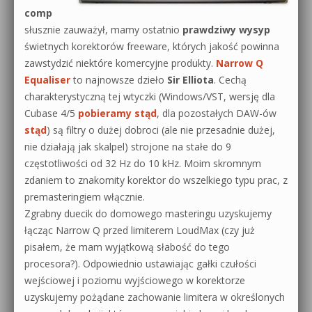
comp
0dB.pl - informacje
słusznie zauważył, mamy ostatnio
prawdziwy wysyp
Produkcja muzyczna od podstaw
świetnych korektorów freeware, których jakość powinna
Newsletter
Sylenth1 od podstaw
zawstydzić niektóre komercyjne produkty.
Narrow Q
Equaliser
to najnowsze dzieło
Sir Elliota
. Cechą
Materiały dla mediów
Sound Forge od podstaw
charakterystyczną tej wtyczki (Windows/VST, wersję dla
Cubase 4/5
pobieramy stąd
, dla pozostałych DAW-ów
Archiwum aktualności
Dubstep z syntezatorem Massive
stąd
) są filtry o dużej dobroci (ale nie przesadnie dużej,
Polityka prywatności
nie działają jak skalpel) strojone na stałe do 9
Kontakt 5 Kompendium
częstotliwości od 32 Hz do 10 kHz. Moim skromnym
Regulamin
zdaniem to znakomity korektor do wszelkiego typu prac, z
Pakiety
premasteringiem włącznie.
Działanie sklepu internetowego
Zgrabny duecik do domowego masteringu uzyskujemy
łącząc Narrow Q przed limiterem LoudMax (czy już
Wyszukiwanie
pisałem, że mam wyjątkową słabość do tego
procesora?). Odpowiednio ustawiając gałki czułości
wejściowej i poziomu wyjściowego w korektorze
uzyskujemy pożądane zachowanie limitera w określonych