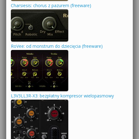
Charsiesis: chorus z pazurem (freeware)
RoVee: od monstrum do dziecięcia (freeware)
L3V3LL3R-X3: bezpłatny kompresor wielopasmowy