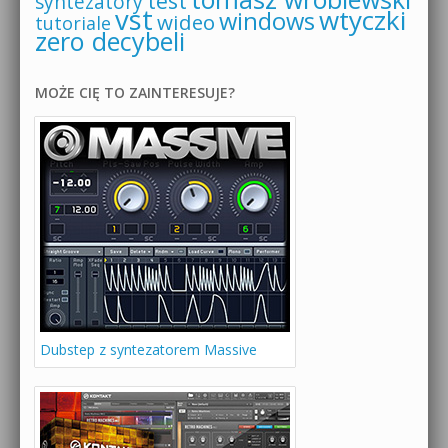
test
syntezatory
vst
wtyczki
windows
wideo
tutoriale
zero decybeli
MOŻE CIĘ TO ZAINTERESUJE?
Dubstep z syntezatorem Massive