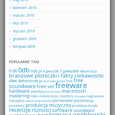
kwiecień 2010
marzec 2010
luty 2010
styczeń 2010
grudzień 2009
listopad 2009
POPULARNE TAGI
0db
0 db
0db.pl
5 gwiazdek
4 gwiazdki
aktualizacja
branżowe ploteczki i fakty
ciekawostki
free
daw
dekonstrukcja
free
domowe studio
freeware
soundware
free vst
macintosh
hardware
interfejsy
kontrolery
mastering
miks
mobile music
monitory
nagrywanie
muzyka
porównanie
prezentacja
narzędzia
native instruments
produkcja muzyczna
procesory
produkcja muzyki
recenzje
różności
software
soundware
tomasz wróblewski