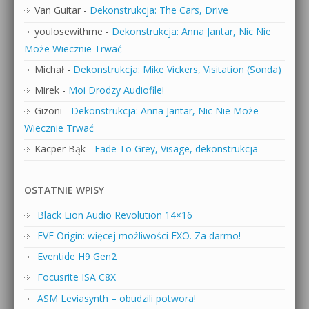
Van Guitar
-
Dekonstrukcja: The Cars, Drive
youlosewithme
-
Dekonstrukcja: Anna Jantar, Nic Nie
Może Wiecznie Trwać
Michał
-
Dekonstrukcja: Mike Vickers, Visitation (Sonda)
Mirek
-
Moi Drodzy Audiofile!
Gizoni
-
Dekonstrukcja: Anna Jantar, Nic Nie Może
Wiecznie Trwać
Kacper Bąk
-
Fade To Grey, Visage, dekonstrukcja
OSTATNIE WPISY
Black Lion Audio Revolution 14×16
EVE Origin: więcej możliwości EXO. Za darmo!
Eventide H9 Gen2
Focusrite ISA C8X
ASM Leviasynth – obudzili potwora!