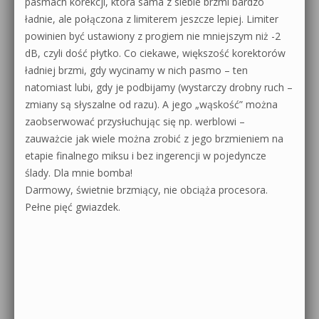
pasmach korekcji, która sama z siebie brzmi bardzo
ładnie, ale połączona z limiterem jeszcze lepiej. Limiter
powinien być ustawiony z progiem nie mniejszym niż -2
dB, czyli dość płytko. Co ciekawe, większość korektorów
ładniej brzmi, gdy wycinamy w nich pasmo – ten
natomiast lubi, gdy je podbijamy (wystarczy drobny ruch –
zmiany są słyszalne od razu). A jego „wąskość” można
zaobserwować przysłuchując się np. werblowi –
zauważcie jak wiele można zrobić z jego brzmieniem na
etapie finalnego miksu i bez ingerencji w pojedyncze
ślady. Dla mnie bomba!
Darmowy, świetnie brzmiący, nie obciąża procesora.
Pełne pięć gwiazdek.