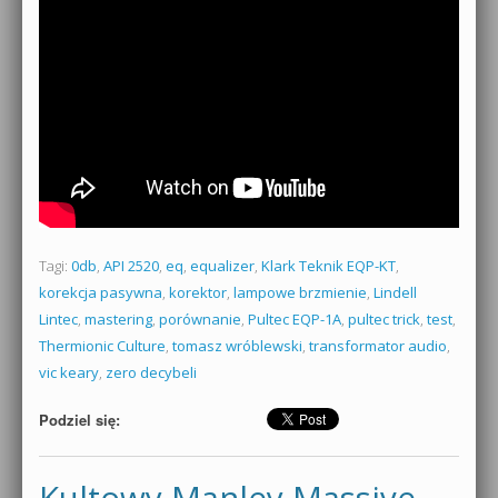
Tagi:
0db
,
API 2520
,
eq
,
equalizer
,
Klark Teknik EQP-KT
,
korekcja pasywna
,
korektor
,
lampowe brzmienie
,
Lindell
Lintec
,
mastering
,
porównanie
,
Pultec EQP-1A
,
pultec trick
,
test
,
Thermionic Culture
,
tomasz wróblewski
,
transformator audio
,
vic keary
,
zero decybeli
Podziel się:
Kultowy Manley Massive