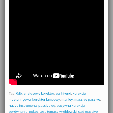
Tagi:
0db
,
analogowy korektor
,
eq
,
hi-end
,
korekcja
masteringowa
,
korektor lampowy
,
manley
,
massive passive
,
native instruments passive eq
,
pasywna korekcja
,
porównanie
,
pultec
,
test
,
tomasz wróblewski
,
uad massive