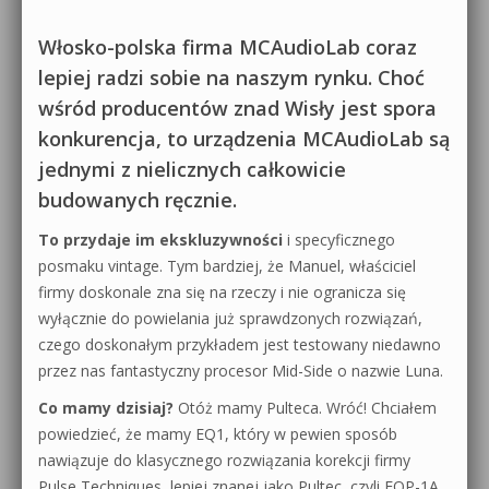
Włosko-polska firma MCAudioLab coraz
lepiej radzi sobie na naszym rynku. Choć
wśród producentów znad Wisły jest spora
konkurencja, to urządzenia MCAudioLab są
jednymi z nielicznych całkowicie
budowanych ręcznie.
To przydaje im ekskluzywności
i specyficznego
posmaku vintage. Tym bardziej, że Manuel, właściciel
firmy doskonale zna się na rzeczy i nie ogranicza się
wyłącznie do powielania już sprawdzonych rozwiązań,
czego doskonałym przykładem jest testowany niedawno
przez nas fantastyczny procesor Mid-Side o nazwie Luna.
Co mamy dzisiaj?
Otóż mamy Pulteca. Wróć! Chciałem
powiedzieć, że mamy EQ1, który w pewien sposób
nawiązuje do klasycznego rozwiązania korekcji firmy
Pulse Techniques, lepiej znanej jako Pultec, czyli EQP-1A.