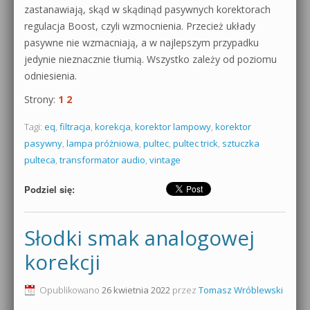
zastanawiają, skąd w skądinąd pasywnych korektorach
regulacja Boost, czyli wzmocnienia. Przecież układy
pasywne nie wzmacniają, a w najlepszym przypadku
jedynie nieznacznie tłumią. Wszystko zależy od poziomu
odniesienia.
Strony:
1
2
Tagi:
eq
,
filtracja
,
korekcja
,
korektor lampowy
,
korektor
pasywny
,
lampa próżniowa
,
pultec
,
pultec trick
,
sztuczka
pulteca
,
transformator audio
,
vintage
Podziel się:
Słodki smak analogowej
korekcji
Opublikowano
26 kwietnia 2022
przez
Tomasz Wróblewski