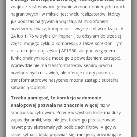
znajdzie zastosowanie głównie w monofonicznych torach
nagraniowych i w miksie. Jest wielu realizatorów, którzy
już podczas nagrywania włączają za mikrofonem
przedwzmacniacz, kompresor – zwykle coś w rodzaju LA-
2A lub 1176 w trybie Dr Pepper (i tu odsyłam do trzeciej
części mojego cyklu o kompresji), a także korektor. Tym
ostatnim jest najczęściej API 550, ale pod względem
funkcjonalnym Icicle może go z powodzeniem zastąpić.
Wprawdzie nie ma transformatorów separujących i
przełączanych ustawień, ale oferuje cztery pasma, a
transformatorowe nasycenie można zastąpić subtelną
saturacją Oomph.
Trzeba pamiętać, że korekcja w domenie
analogowej pozwala na znacznie więcej
niż w
środowisku cyfrowym. Przede wszystkim Icicle ma duży
zapas dynamiki, więc nie jest łatwo go przesterować
nawet przy ekstremalnych podbiciach filtrów. A gdy w
takiej sytuacji będą pojawiać się transjenty powodujące