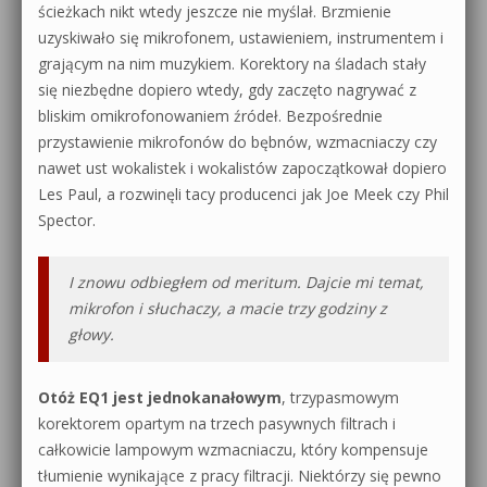
ścieżkach nikt wtedy jeszcze nie myślał. Brzmienie
uzyskiwało się mikrofonem, ustawieniem, instrumentem i
grającym na nim muzykiem. Korektory na śladach stały
się niezbędne dopiero wtedy, gdy zaczęto nagrywać z
bliskim omikrofonowaniem źródeł. Bezpośrednie
przystawienie mikrofonów do bębnów, wzmacniaczy czy
nawet ust wokalistek i wokalistów zapoczątkował dopiero
Les Paul, a rozwinęli tacy producenci jak Joe Meek czy Phil
Spector.
I znowu odbiegłem od meritum. Dajcie mi temat,
mikrofon i słuchaczy, a macie trzy godziny z
głowy.
Otóż EQ1 jest jednokanałowym
, trzypasmowym
korektorem opartym na trzech pasywnych filtrach i
całkowicie lampowym wzmacniaczu, który kompensuje
tłumienie wynikające z pracy filtracji. Niektórzy się pewno