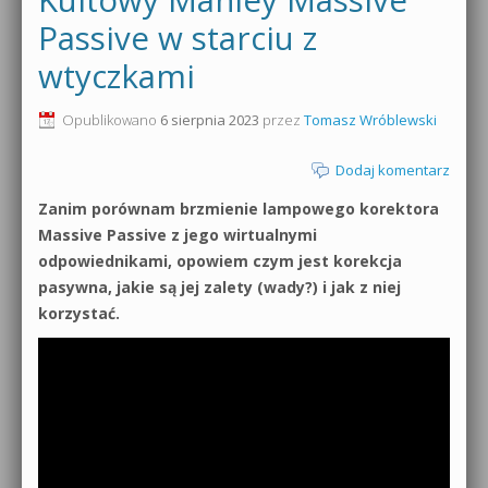
Passive w starciu z
wtyczkami
Opublikowano
6 sierpnia 2023
przez
Tomasz Wróblewski
Dodaj komentarz
Zanim porównam brzmienie lampowego korektora
Massive Passive z jego wirtualnymi
odpowiednikami, opowiem czym jest korekcja
pasywna, jakie są jej zalety (wady?) i jak z niej
korzystać.