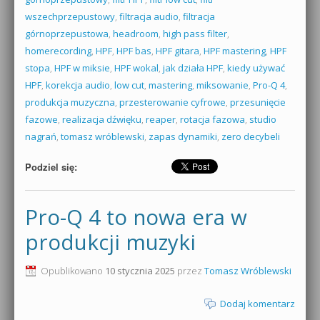
wszechprzepustowy
,
filtracja audio
,
filtracja
górnoprzepustowa
,
headroom
,
high pass filter
,
homerecording
,
HPF
,
HPF bas
,
HPF gitara
,
HPF mastering
,
HPF
stopa
,
HPF w miksie
,
HPF wokal
,
jak działa HPF
,
kiedy używać
HPF
,
korekcja audio
,
low cut
,
mastering
,
miksowanie
,
Pro-Q 4
,
produkcja muzyczna
,
przesterowanie cyfrowe
,
przesunięcie
fazowe
,
realizacja dźwięku
,
reaper
,
rotacja fazowa
,
studio
nagrań
,
tomasz wróblewski
,
zapas dynamiki
,
zero decybeli
Podziel się:
Pro-Q 4 to nowa era w
produkcji muzyki
Opublikowano
10 stycznia 2025
przez
Tomasz Wróblewski
Dodaj komentarz