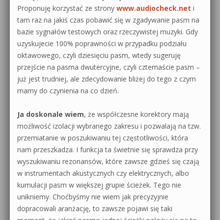
Proponuję korzystać ze strony
www.audiocheck.net
i
tam raz na jakiś czas pobawić się w zgadywanie pasm na
bazie sygnałów testowych oraz rzeczywistej muzyki. Gdy
uzyskujecie 100% poprawności w przypadku podziału
oktawowego, czyli dziesięciu pasm, wtedy sugeruję
przejście na pasma dwutercyjne, czyli czternaście pasm –
już jest trudniej, ale zdecydowanie bliżej do tego z czym
mamy do czynienia na co dzień.
Ja doskonale wiem
, że współczesne korektory mają
możliwość izolacji wybranego zakresu i pozwalają na tzw.
przemiatanie w poszukiwaniu tej częstotliwości, która
nam przeszkadza. I funkcja ta świetnie się sprawdza przy
wyszukiwaniu rezonansów, które zawsze gdzieś się czają
w instrumentach akustycznych czy elektrycznych, albo
kumulacji pasm w większej grupie ścieżek. Tego nie
unikniemy. Choćbyśmy nie wiem jak precyzyjnie
dopracowali aranżację, to zawsze pojawi się taki