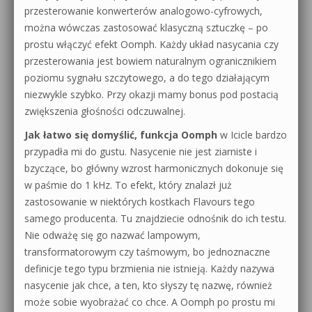
przesterowanie konwerterów analogowo-cyfrowych,
można wówczas zastosować klasyczną sztuczkę – po
prostu włączyć efekt Oomph. Każdy układ nasycania czy
przesterowania jest bowiem naturalnym ogranicznikiem
poziomu sygnału szczytowego, a do tego działającym
niezwykle szybko. Przy okazji mamy bonus pod postacią
zwiększenia głośności odczuwalnej.
Jak łatwo się domyślić, funkcja Oomph
w Icicle bardzo
przypadła mi do gustu. Nasycenie nie jest ziarniste i
bzyczące, bo główny wzrost harmonicznych dokonuje się
w paśmie do 1 kHz. To efekt, który znalazł już
zastosowanie w niektórych kostkach Flavours tego
samego producenta. Tu znajdziecie odnośnik do ich testu.
Nie odważę się go nazwać lampowym,
transformatorowym czy taśmowym, bo jednoznaczne
definicje tego typu brzmienia nie istnieją. Każdy nazywa
nasycenie jak chce, a ten, kto słyszy tę nazwę, również
może sobie wyobrażać co chce. A Oomph po prostu mi