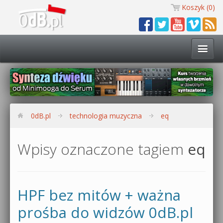
Koszyk (
0
)
Technologia muzyczna
Kursy i warsztaty
0dB.pl
technologia muzyczna
eq
Darmowe materiały
Wpisy oznaczone tagiem
eq
Zobacz wszystkie kursy i warsztaty
Kontakt
Synteza dźwięku 🔥
0dB.pl
HPF bez mitów + ważna
Produkcja muzyczna w praktyce
prośba do widzów 0dB.pl
Bitwig Studio od podstaw