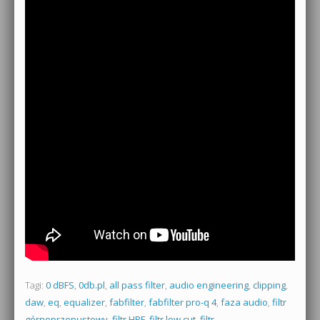
Tagi:
0 dBFS
,
0db.pl
,
all pass filter
,
audio engineering
,
clipping
,
daw
,
eq
,
equalizer
,
fabfilter
,
fabfilter pro-q 4
,
faza audio
,
filtr
górnoprzepustowy
,
filtr HPF
,
filtr low cut
,
filtr