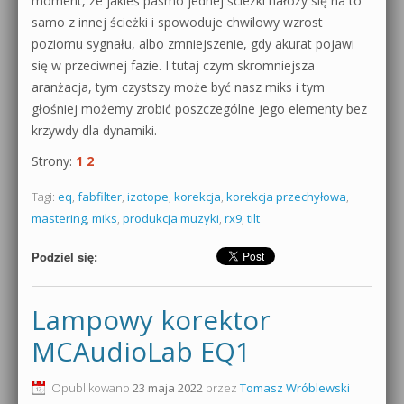
moment, że jakieś pasmo jednej ścieżki nałoży się na to
samo z innej ścieżki i spowoduje chwilowy wzrost
poziomu sygnału, albo zmniejszenie, gdy akurat pojawi
się w przeciwnej fazie. I tutaj czym skromniejsza
aranżacja, tym czystszy może być nasz miks i tym
głośniej możemy zrobić poszczególne jego elementy bez
krzywdy dla dynamiki.
Strony:
1
2
Tagi:
eq
,
fabfilter
,
izotope
,
korekcja
,
korekcja przechyłowa
,
mastering
,
miks
,
produkcja muzyki
,
rx9
,
tilt
Podziel się:
Lampowy korektor
MCAudioLab EQ1
Opublikowano
23 maja 2022
przez
Tomasz Wróblewski