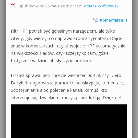
Opublikowano
26 maja 2026
przez
Tomasz Wróblewski
0dB.pl - informacje
Produkcja muzyczna od podstaw
Komentarze: 1
Newsletter
Sylenth1 od podstaw
Filtr HPF potrafi być genialnym narzędziem, ale tylko
Materiały dla mediów
wtedy, gdy wiemy, co naprawdę robi z sygnałem. Dajcie
Sound Forge od podstaw
znać w komentarzach, czy stosujecie HPF automatycznie
Archiwum aktualności
na większości śladów, czy raczej tylko tam, gdzie
Dubstep z syntezatorem Massive
faktycznie widzicie lub słyszycie problem.
Polityka prywatności
Kontakt 5 Kompendium
I druga sprawa: jeśli chcecie wesprzeć 0dB.pl, czyli Zero
Regulamin
Decybeli, najprostsza pomoc to subskrypcja, komentarz,
Pakiety
udostępnienie albo polecenie kanału komuś, kto
Działanie sklepu internetowego
interesuje się dźwiękiem, muzyką i produkcją. Dziękuję!
Wyszukiwanie