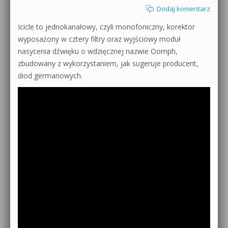
Dodaj komentarz
Icicle to jednokanałowy, czyli monofoniczny, korektor
wyposażony w cztery filtry oraz wyjściowy moduł
nasycenia dźwięku o wdzięcznej nazwie Oomph,
zbudowany z wykorzystaniem, jak sugeruje producent,
diod germanowych.