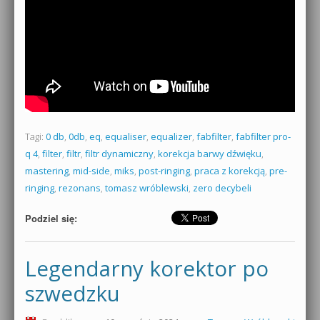
Tagi:
0 db
,
0db
,
eq
,
equaliser
,
equalizer
,
fabfilter
,
fabfilter pro-
q 4
,
filter
,
filtr
,
filtr dynamiczny
,
korekcja barwy dźwięku
,
mastering
,
mid-side
,
miks
,
post-ringing
,
praca z korekcją
,
pre-
ringing
,
rezonans
,
tomasz wróblewski
,
zero decybeli
Podziel się:
Legendarny korektor po
szwedzku