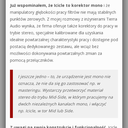
Już wspominałem, że Icicle to korektor mono
i że
manipulatory głębokości pracy filtrów nie mają stabilnych
punktów zerowych. Z mojej rozmowy z inżynierami Tierra
Audio wynika, że firma oferuje także korektory do pracy w
trybie stereo, specjalnie kalibrowane dla uzyskania
idealnie powtarzalnej charakterystyki pracy i dostępne pod
postacią dedykowanego zestawu, ale wciąż bez
możliwości dokonywania powtarzalnych zmian za
pomocą przełączników.
I jeszcze jedno – to, że urządzenie jest mono nie
oznacza, że nie da się go zastosować np. w
masteringu. Wystarczy przetworzyć materiał
stereo do trybu Mid-Side, w którym pracujemy na
dwóch niezależnych kanałach mono, i włączyć
np. Icicle, w tor Mid lub Side.
Z uwagi na swoją konstrukcję i funkcjonalność
, Icicle