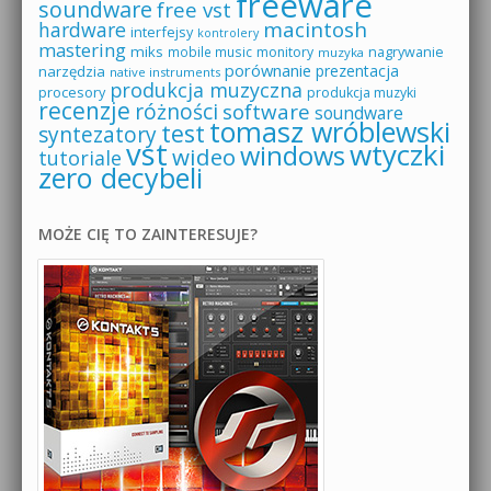
freeware
soundware
free vst
macintosh
hardware
interfejsy
kontrolery
mastering
miks
mobile music
monitory
nagrywanie
muzyka
porównanie
prezentacja
narzędzia
native instruments
produkcja muzyczna
procesory
produkcja muzyki
recenzje
różności
software
soundware
tomasz wróblewski
test
syntezatory
vst
wtyczki
windows
wideo
tutoriale
zero decybeli
MOŻE CIĘ TO ZAINTERESUJE?