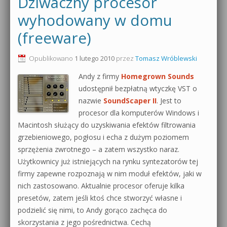
Dziwaczny procesor
0dB.pl - informacje
wyhodowany w domu
Produkcja muzyczna od podstaw
(freeware)
Newsletter
Sylenth1 od podstaw
Opublikowano
1 lutego 2010
przez
Tomasz Wróblewski
Materiały dla mediów
Sound Forge od podstaw
Andy z firmy
Homegrown Sounds
Archiwum aktualności
udostępnił bezpłatną wtyczkę VST o
Dubstep z syntezatorem Massive
nazwie
SoundScaper II
. Jest to
Polityka prywatności
procesor dla komputerów Windows i
Kontakt 5 Kompendium
Macintosh służący do uzyskiwania efektów filtrowania
Regulamin
Pakiety
grzebieniowego, pogłosu i echa z dużym poziomem
sprzężenia zwrotnego – a zatem wszystko naraz.
Działanie sklepu internetowego
Użytkownicy już istniejących na rynku syntezatorów tej
firmy zapewne rozpoznają w nim moduł efektów, jaki w
Wyszukiwanie
nich zastosowano. Aktualnie procesor oferuje kilka
presetów, zatem jeśli ktoś chce stworzyć własne i
podzielić się nimi, to Andy gorąco zachęca do
skorzystania z jego pośrednictwa. Cechą