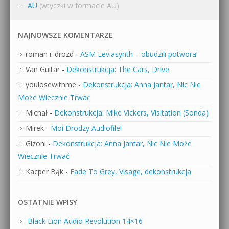
AU
(wtyczki w formacie AU)
NAJNOWSZE KOMENTARZE
roman i. drozd
-
ASM Leviasynth – obudzili potwora!
Van Guitar
-
Dekonstrukcja: The Cars, Drive
youlosewithme
-
Dekonstrukcja: Anna Jantar, Nic Nie
Może Wiecznie Trwać
Michał
-
Dekonstrukcja: Mike Vickers, Visitation (Sonda)
Mirek
-
Moi Drodzy Audiofile!
Gizoni
-
Dekonstrukcja: Anna Jantar, Nic Nie Może
Wiecznie Trwać
Kacper Bąk
-
Fade To Grey, Visage, dekonstrukcja
OSTATNIE WPISY
Black Lion Audio Revolution 14×16