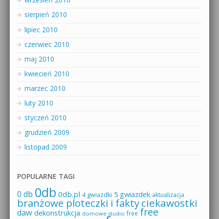
sierpień 2010
lipiec 2010
czerwiec 2010
maj 2010
kwiecień 2010
marzec 2010
luty 2010
styczeń 2010
grudzień 2009
listopad 2009
POPULARNE TAGI
0db
0 db
0db.pl
5 gwiazdek
4 gwiazdki
aktualizacja
branżowe ploteczki i fakty
ciekawostki
free
daw
dekonstrukcja
free
domowe studio