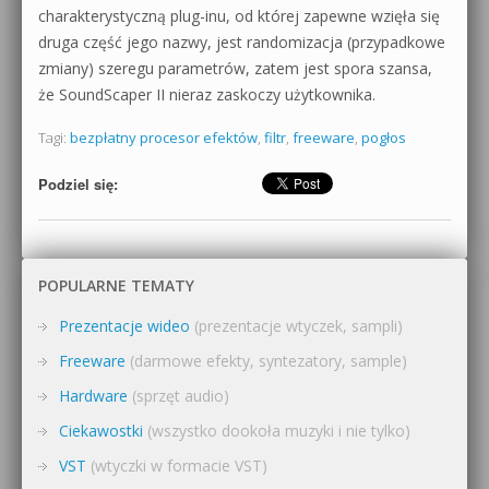
charakterystyczną plug-inu, od której zapewne wzięła się
druga część jego nazwy, jest randomizacja (przypadkowe
zmiany) szeregu parametrów, zatem jest spora szansa,
że SoundScaper II nieraz zaskoczy użytkownika.
Tagi:
bezpłatny procesor efektów
,
filtr
,
freeware
,
pogłos
Podziel się:
POPULARNE TEMATY
Prezentacje wideo
(prezentacje wtyczek, sampli)
Freeware
(darmowe efekty, syntezatory, sample)
Hardware
(sprzęt audio)
Ciekawostki
(wszystko dookoła muzyki i nie tylko)
VST
(wtyczki w formacie VST)