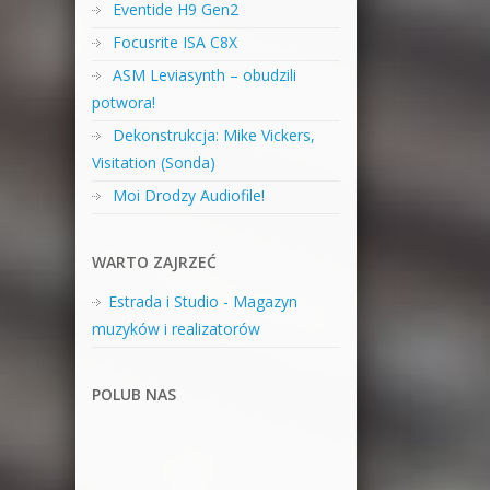
Eventide H9 Gen2
Focusrite ISA C8X
ASM Leviasynth – obudzili
potwora!
Dekonstrukcja: Mike Vickers,
Visitation (Sonda)
Moi Drodzy Audiofile!
WARTO ZAJRZEĆ
Estrada i Studio - Magazyn
muzyków i realizatorów
POLUB NAS