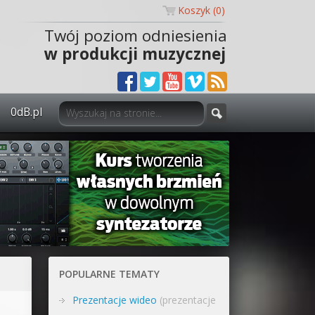
Koszyk (
0
)
Twój poziom odniesienia
w produkcji muzycznej
0dB.pl
0dB.pl - informacje
Newsletter
Materiały dla mediów
Archiwum aktualności
Polityka prywatności
POPULARNE TEMATY
Regulamin
Prezentacje wideo
(prezentacje