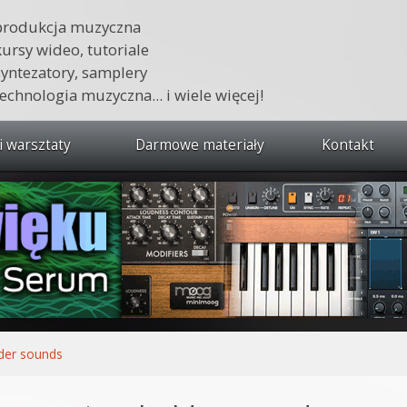
produkcja muzyczna
kursy wideo, tutoriale
syntezatory, samplery
technologia muzyczna... i wiele więcej!
i warsztaty
Darmowe materiały
Kontakt
wszystkie kursy i warsztaty
 dźwięku 🔥
ja muzyczna w praktyce
tudio od podstaw
ja muzyczna od podstaw
der sounds
1 od podstaw