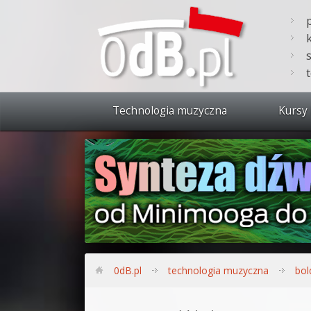
Technologia muzyczna
Kursy 
Zobacz 
Synteza
Produkc
Bitwig S
Produkc
0dB.pl
technologia muzyczna
bol
Sylenth