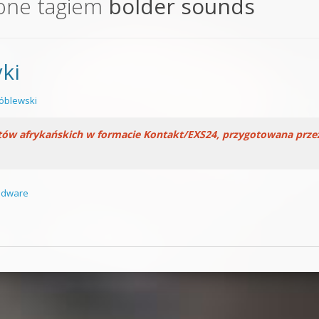
one tagiem
bolder sounds
orge od podstaw
 z syntezatorem Massive
ki
 5 Kompendium
óblewski
tów afrykańskich w formacie Kontakt/EXS24, przygotowana prze
ndware