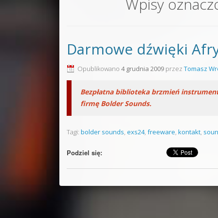
Wpisy oznacz
Sound F
Dubstep
Darmowe dźwięki Afry
Kontakt
Pakiety
Opublikowano
4 grudnia 2009
przez
Tomasz Wr
Bezpłatna biblioteka brzmień instrumen
firmę Bolder Sounds.
Tagi:
bolder sounds
,
exs24
,
freeware
,
kontakt
,
sou
Podziel się: