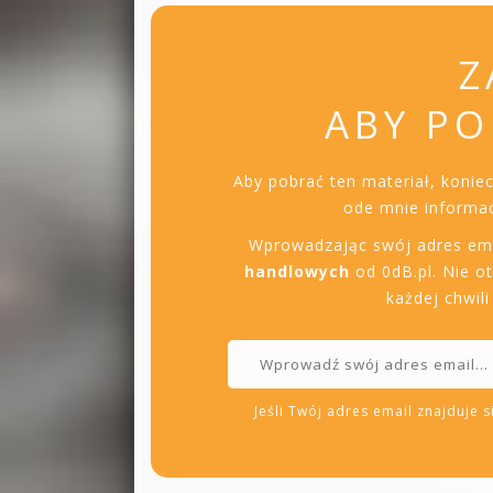
Z
ABY PO
Aby pobrać ten materiał, konie
ode mnie informac
Wprowadzając swój adres em
handlowych
od 0dB.pl. Nie o
każdej chwil
Jeśli Twój adres email znajduje si