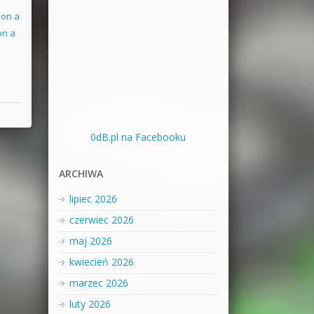
n on a
 on a
0dB.pl na Facebooku
ARCHIWA
lipiec 2026
czerwiec 2026
maj 2026
kwiecień 2026
marzec 2026
luty 2026