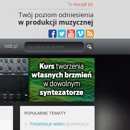
Koszyk (
0
)
Twój poziom odniesienia
w produkcji muzycznej
0dB.pl
0dB.pl - informacje
Newsletter
Materiały dla mediów
Archiwum aktualności
Polityka prywatności
POPULARNE TEMATY
Regulamin
Prezentacje wideo
(prezentacje