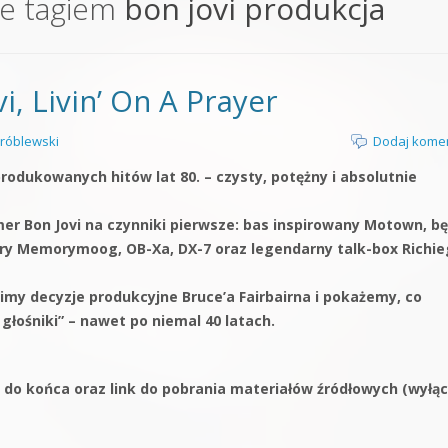
e tagiem
bon jovi produkcja
orge od podstaw
 z syntezatorem Massive
i, Livin’ On A Prayer
 5 Kompendium
róblewski
Dodaj kome
yprodukowanych hitów lat 80. – czysty, potężny i absolutnie
r Bon Jovi na czynniki pierwsze: bas inspirowany Motown, b
ory Memorymoog, OB-Xa, DX-7 oraz legendarny talk-box Richi
imy decyzje produkcyjne Bruce’a Fairbairna i pokażemy, co
głośniki” – nawet po niemal 40 latach.
 do końca oraz link do pobrania materiałów źródłowych (wyłąc