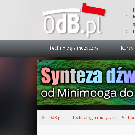
Technologia muzyczna
Kursy 
Zobacz 
Synteza
Produkc
Bitwig S
Produkc
0dB.pl
technologia muzyczna
bon
Sylenth