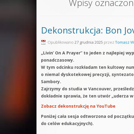
Wpisy oznaczon
Sound F
Dubstep
Dekonstrukcja: Bon Jov
Kontakt
Pakiety
Opublikowano
27 grudnia 2025
przez
Tomasz W
„Livin’ On A Prayer” to jeden z najlepiej w
ponadczasowy.
W tym odcinku rozkładam ten kultowy nume
o niemal dyskotekowej precyzji, syntezat
Sambory.
Zajrzymy do studia w Vancouver, prześledz
dokładnie sprawia, że ten utwór „uderza w 
Zobacz dekonstrukcję na YouTube
Poniżej cała sesja odtworzona od początku
do celów edukacyjnych).