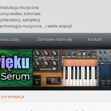
produkcja muzyczna
kursy wideo, tutoriale
syntezatory, samplery
technologia muzyczna... i wiele więcej!
i warsztaty
Darmowe materiały
Kontakt
wszystkie kursy i warsztaty
 dźwięku 🔥
ja muzyczna w praktyce
tudio od podstaw
ja muzyczna od podstaw
 jovi produkcja
1 od podstaw