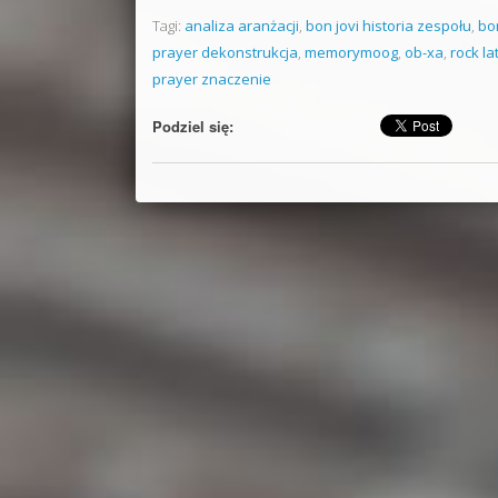
Tagi:
analiza aranżacji
,
bon jovi historia zespołu
,
bo
prayer dekonstrukcja
,
memorymoog
,
ob-xa
,
rock la
prayer znaczenie
Podziel się: