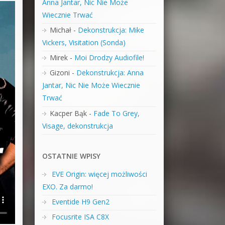
Anna Jantar, Nic Nie Może
Wiecznie Trwać
Michał
-
Dekonstrukcja: Mike
Vickers, Visitation (Sonda)
Mirek
-
Moi Drodzy Audiofile!
Gizoni
-
Dekonstrukcja: Anna
Jantar, Nic Nie Może Wiecznie
Trwać
Kacper Bąk
-
Fade To Grey,
Visage, dekonstrukcja
OSTATNIE WPISY
EVE Origin: więcej możliwości
EXO. Za darmo!
Eventide H9 Gen2
Focusrite ISA C8X