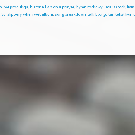
n jovi produkcja
,
historia livin on a prayer
,
hymn rockowy
,
lata 80 rock
,
livi
t 80
,
slippery when wet album
,
song breakdown
,
talk box guitar
,
tekst livin