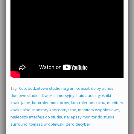
Tagi:
0db
,
budżetowe studio nagrań
,
coaxial
,
dolby atmos
,
domowe studio
,
dźwięk immersyjny
,
fluid audio
,
głośniki
koakcjalne
,
kontroler monitorów
,
kontroler odsłuchu
,
monitory
koaksjalne
,
monitory koncentryczne
,
monitory współosiowe
,
najlepszy interfejs do studia
,
najlepszy monitor do studia
,
surround
,
tomasz wróblewski
,
zero decybeli