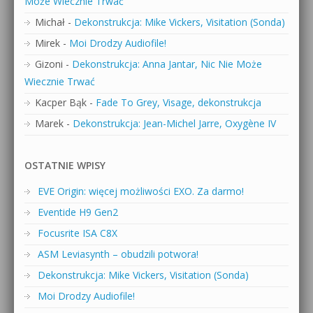
Może Wiecznie Trwać
Michał
-
Dekonstrukcja: Mike Vickers, Visitation (Sonda)
Mirek
-
Moi Drodzy Audiofile!
Gizoni
-
Dekonstrukcja: Anna Jantar, Nic Nie Może
Wiecznie Trwać
Kacper Bąk
-
Fade To Grey, Visage, dekonstrukcja
Marek
-
Dekonstrukcja: Jean-Michel Jarre, Oxygène IV
OSTATNIE WPISY
EVE Origin: więcej możliwości EXO. Za darmo!
Eventide H9 Gen2
Focusrite ISA C8X
ASM Leviasynth – obudzili potwora!
Dekonstrukcja: Mike Vickers, Visitation (Sonda)
Moi Drodzy Audiofile!