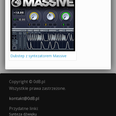
Dubstep z syntezatorem Massive
Copyright © 0dB.pl
Wszystkie prawa zastrzeżone.
kontakt@0dB.pl
Przydatne linki:
Synteza dźwięku