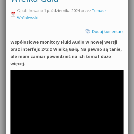
0dB.pl - informacje
Opublikowano
1 października 2024
przez
Tomasz
Produkcja muzyczna od podstaw
Wróblewski
Newsletter
Sylenth1 od podstaw
Dodaj komentarz
Materiały dla mediów
Sound Forge od podstaw
Współosiowe monitory Fluid Audio w nowej wersji
Archiwum aktualności
oraz interfejs 2×2 z Wielką Gałą. Na pewno są tanie,
Dubstep z syntezatorem Massive
ale mam zamiar powiedzieć na ich temat dużo
Polityka prywatności
więcej.
Kontakt 5 Kompendium
Regulamin
Pakiety
Działanie sklepu internetowego
Wyszukiwanie