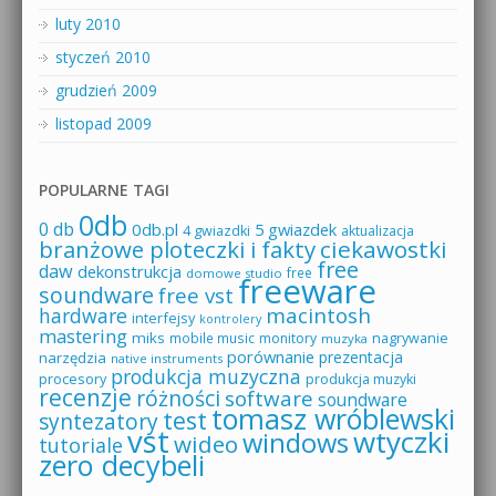
luty 2010
styczeń 2010
grudzień 2009
listopad 2009
POPULARNE TAGI
0db
0 db
0db.pl
5 gwiazdek
4 gwiazdki
aktualizacja
branżowe ploteczki i fakty
ciekawostki
free
daw
dekonstrukcja
free
domowe studio
freeware
soundware
free vst
macintosh
hardware
interfejsy
kontrolery
mastering
miks
mobile music
monitory
nagrywanie
muzyka
porównanie
prezentacja
narzędzia
native instruments
produkcja muzyczna
procesory
produkcja muzyki
recenzje
różności
software
soundware
tomasz wróblewski
test
syntezatory
vst
wtyczki
windows
wideo
tutoriale
zero decybeli