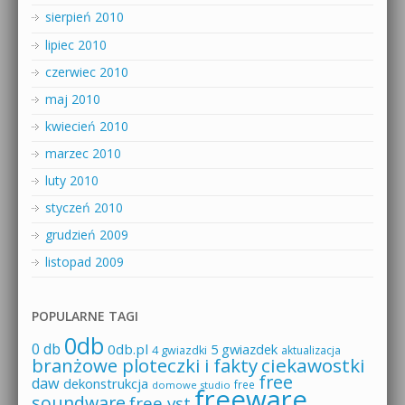
sierpień 2010
lipiec 2010
czerwiec 2010
maj 2010
kwiecień 2010
marzec 2010
luty 2010
styczeń 2010
grudzień 2009
listopad 2009
POPULARNE TAGI
0db
0 db
0db.pl
5 gwiazdek
4 gwiazdki
aktualizacja
branżowe ploteczki i fakty
ciekawostki
free
daw
dekonstrukcja
free
domowe studio
freeware
soundware
free vst