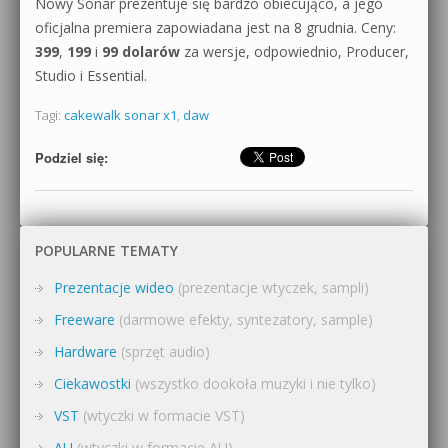
Nowy Sonar prezentuje się bardzo obiecująco, a jego
oficjalna premiera zapowiadana jest na 8 grudnia. Ceny:
399
,
199
i
99 dolarów
za wersje, odpowiednio, Producer,
Studio i Essential.
Tagi:
cakewalk sonar x1
,
daw
Podziel się:
POPULARNE TEMATY
Prezentacje wideo
(prezentacje wtyczek, sampli)
Freeware
(darmowe efekty, syntezatory, sample)
Hardware
(sprzęt audio)
Ciekawostki
(wszystko dookoła muzyki i nie tylko)
VST
(wtyczki w formacie VST)
AU
(wtyczki w formacie AU)