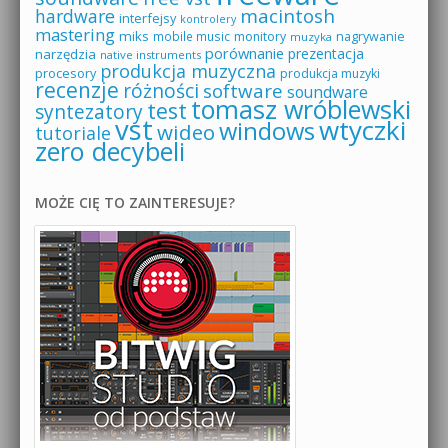
macintosh
hardware
interfejsy
kontrolery
mastering
miks
mobile music
monitory
nagrywanie
muzyka
porównanie
prezentacja
narzędzia
native instruments
produkcja muzyczna
procesory
produkcja muzyki
recenzje
różności
software
soundware
tomasz wróblewski
test
syntezatory
vst
wtyczki
windows
wideo
tutoriale
zero decybeli
MOŻE CIĘ TO ZAINTERESUJE?