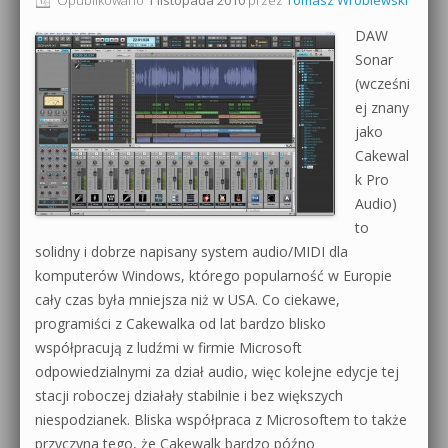
0dB.pl - informacje
DAW
Produkcja muzyczna od podstaw
Sonar
Newsletter
(wcześni
Sylenth1 od podstaw
ej znany
Materiały dla mediów
jako
Sound Forge od podstaw
Cakewal
Archiwum aktualności
Dubstep z syntezatorem Massive
k Pro
Audio)
Polityka prywatności
Kontakt 5 Kompendium
to
solidny i dobrze napisany system audio/MIDI dla
Regulamin
Pakiety
komputerów Windows, którego popularność w Europie
Działanie sklepu internetowego
cały czas była mniejsza niż w USA. Co ciekawe,
programiści z Cakewalka od lat bardzo blisko
Wyszukiwanie
współpracują z ludźmi w firmie Microsoft
odpowiedzialnymi za dział audio, więc kolejne edycje tej
stacji roboczej działały stabilnie i bez większych
niespodzianek. Bliska współpraca z Microsoftem to także
przyczyna tego, że Cakewalk bardzo późno