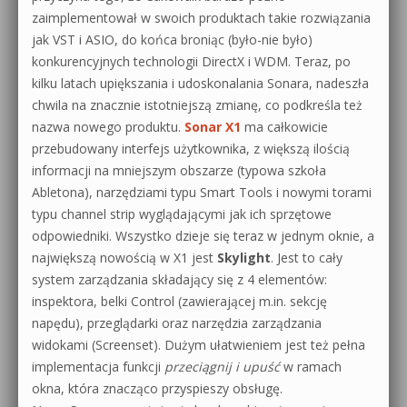
zaimplementował w swoich produktach takie rozwiązania
jak VST i ASIO, do końca broniąc (było-nie było)
konkurencyjnych technologii DirectX i WDM. Teraz, po
kilku latach upiększania i udoskonalania Sonara, nadeszła
chwila na znacznie istotniejszą zmianę, co podkreśla też
nazwa nowego produktu.
Sonar X1
ma całkowicie
przebudowany interfejs użytkownika, z większą ilością
informacji na mniejszym obszarze (typowa szkoła
Abletona), narzędziami typu Smart Tools i nowymi torami
typu channel strip wyglądającymi jak ich sprzętowe
odpowiedniki. Wszystko dzieje się teraz w jednym oknie, a
największą nowością w X1 jest
Skylight
. Jest to cały
system zarządzania składający się z 4 elementów:
inspektora, belki Control (zawierającej m.in. sekcję
napędu), przeglądarki oraz narzędzia zarządzania
widokami (Screenset). Dużym ułatwieniem jest też pełna
implementacja funkcji
przeciągnij i upuść
w ramach
okna, która znacząco przyspieszy obsługę.