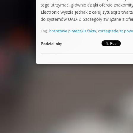
tego utrzymać, głównie dzięki ofercie znakomi
Electronic wyszła jednak z całej sytuacji z tw
do systemów UAD-2. Szczegóły związane z ofer
Tagi:
branżowe ploteczki i fakty
,
corssgrade
,
tc pow
Podziel się: