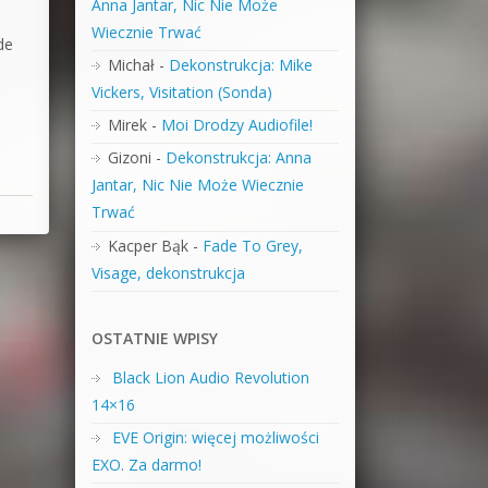
Anna Jantar, Nic Nie Może
Wiecznie Trwać
de
Michał
-
Dekonstrukcja: Mike
Vickers, Visitation (Sonda)
Mirek
-
Moi Drodzy Audiofile!
Gizoni
-
Dekonstrukcja: Anna
Jantar, Nic Nie Może Wiecznie
Trwać
Kacper Bąk
-
Fade To Grey,
Visage, dekonstrukcja
OSTATNIE WPISY
Black Lion Audio Revolution
14×16
EVE Origin: więcej możliwości
EXO. Za darmo!