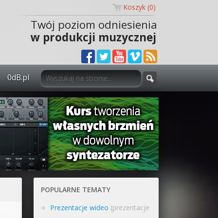
Koszyk (
0
)
Twój poziom odniesienia
w produkcji muzycznej
0dB.pl
0dB.pl - informacje
Newsletter
Materiały dla mediów
Archiwum aktualności
Polityka prywatności
POPULARNE TEMATY
Regulamin
Prezentacje wideo
(prezentacje