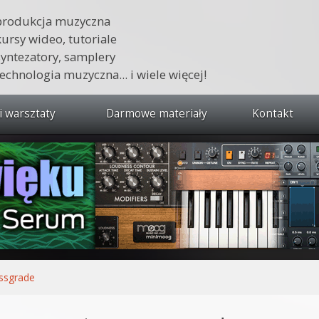
produkcja muzyczna
kursy wideo, tutoriale
syntezatory, samplery
technologia muzyczna... i wiele więcej!
i warsztaty
Darmowe materiały
Kontakt
wszystkie kursy i warsztaty
 dźwięku 🔥
ja muzyczna w praktyce
tudio od podstaw
ja muzyczna od podstaw
ssgrade
1 od podstaw