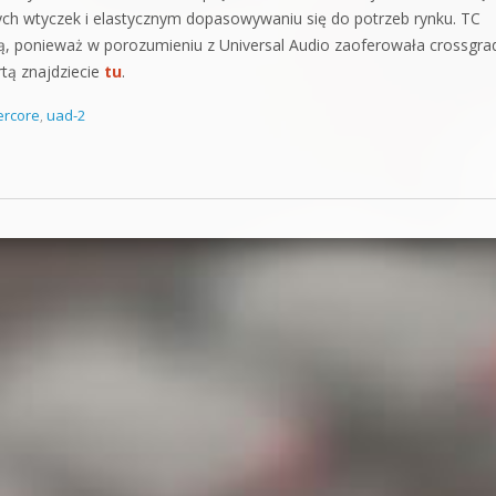
tych wtyczek i elastycznym dopasowywaniu się do potrzeb rynku. TC
arzą, ponieważ w porozumieniu z Universal Audio zaoferowała crossgra
tą znajdziecie
tu
.
ercore
,
uad-2