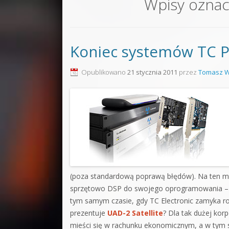
Wpisy ozna
Sound F
Dubstep
Koniec systemów TC 
Kontakt
Pakiety
Opublikowano
21 stycznia 2011
przez
Tomasz W
(poza standardową poprawą błędów). Na ten mom
sprzętowo DSP do swojego oprogramowania – Avi
tym samym czasie, gdy TC Electronic zamyka ro
prezentuje
UAD-2 Satellite
? Dla tak dużej kor
mieści się w rachunku ekonomicznym, a w tym sa