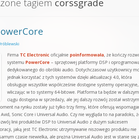
czone tagiem
corssgrade
orge od podstaw
 z syntezatorem Massive
PowerCore
 5 Kompendium
róblewski
Firma
TC Electronic
oficjalnie
poinformowała
, że kończy rozw
systemu
PowerCore
– sprzętowej platformy DSP i oprogramow
dedykowanego do obróbki audio. Dotychczasowi użytkownicy m
jednak korzystać z tych systemów dzięki aktualizacji 4.0, która
obsługuje wszystkie współcześnie dostępne systemy operacyjne,
wliczając w to systemy 64-bitowe. Platforma ta będzie w dalszym
ciągu dostępna w sprzedaży, ale jej dalszy rozwój został wstrzy
ent na rynku zostały już tylko trzy firmy, które oferują wspomaga
d, Sonic Core i Universal Audio. Czy nie wygląda to na paradoks, 
zwój linii produktów DSP to Universal Audio z dużym sukcesem
poracji, jaką jest TC Electronic utrzymywanie niszowego produktu nie
mym czasie niewielka, ale prężna Universal Audio jest w stanie się 