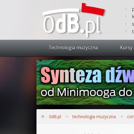
Technologia muzyczna
Kursy 
Zobacz 
Synteza
Produkc
Bitwig S
Produkc
0dB.pl
technologia muzyczna
cor
Sylenth