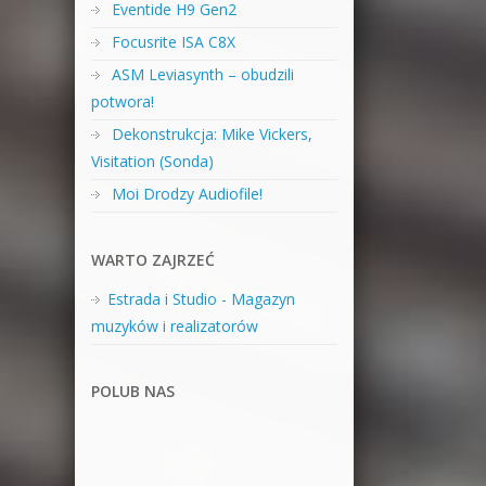
Eventide H9 Gen2
Focusrite ISA C8X
ASM Leviasynth – obudzili
potwora!
Dekonstrukcja: Mike Vickers,
Visitation (Sonda)
Moi Drodzy Audiofile!
WARTO ZAJRZEĆ
Estrada i Studio - Magazyn
muzyków i realizatorów
POLUB NAS