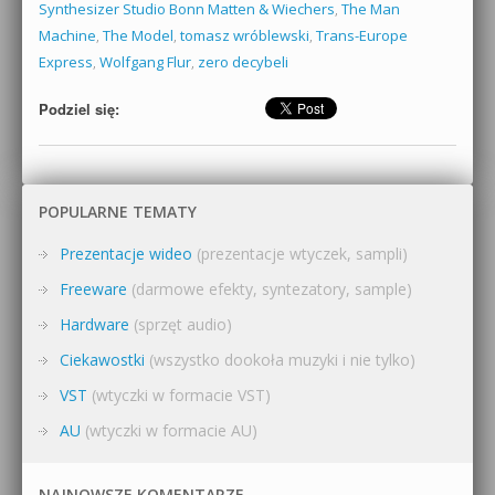
Synthesizer Studio Bonn Matten & Wiechers
,
The Man
Machine
,
The Model
,
tomasz wróblewski
,
Trans-Europe
Express
,
Wolfgang Flur
,
zero decybeli
Podziel się:
POPULARNE TEMATY
Prezentacje wideo
(prezentacje wtyczek, sampli)
Freeware
(darmowe efekty, syntezatory, sample)
Hardware
(sprzęt audio)
Ciekawostki
(wszystko dookoła muzyki i nie tylko)
VST
(wtyczki w formacie VST)
AU
(wtyczki w formacie AU)
NAJNOWSZE KOMENTARZE