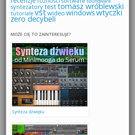
recenzje
różności
software
soundware
tomasz wróblewski
test
syntezatory
vst
wtyczki
windows
wideo
tutoriale
zero decybeli
MOŻE CIĘ TO ZAINTERESUJE?
Synteza dźwięku