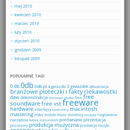
maj 2010
kwiecień 2010
marzec 2010
luty 2010
styczeń 2010
grudzień 2009
listopad 2009
POPULARNE TAGI
0db
0 db
0db.pl
5 gwiazdek
4 gwiazdki
aktualizacja
branżowe ploteczki i fakty
ciekawostki
free
daw
dekonstrukcja
free
domowe studio
freeware
soundware
free vst
macintosh
hardware
interfejsy
kontrolery
mastering
miks
mobile music
monitory
nagrywanie
muzyka
porównanie
prezentacja
narzędzia
native instruments
produkcja muzyczna
procesory
produkcja muzyki