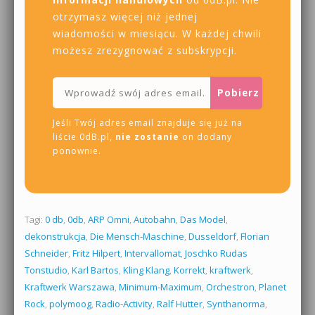
otrzymasz więcej niż jednej
wiadomości w miesiącu. W każdej chwili
możesz zrezygnować z subskrypcji.
Jeśli Twój adres email znajduje się już na
liście 0dB.pl,
nie zostanie
on dodany
ponownie.
Tagi:
0 db
,
0db
,
ARP Omni
,
Autobahn
,
Das Model
,
dekonstrukcja
,
Die Mensch-Maschine
,
Dusseldorf
,
Florian
Schneider
,
Fritz Hilpert
,
Intervallomat
,
Joschko Rudas
Tonstudio
,
Karl Bartos
,
Kling Klang
,
Korrekt
,
kraftwerk
,
Kraftwerk Warszawa
,
Minimum-Maximum
,
Orchestron
,
Planet
Rock
,
polymoog
,
Radio-Activity
,
Ralf Hutter
,
Synthanorma
,