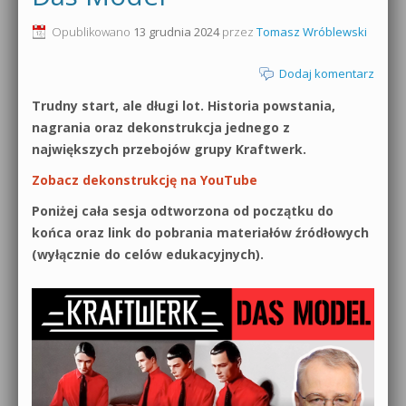
0dB.pl - informacje
Opublikowano
13 grudnia 2024
przez
Tomasz Wróblewski
Produkcja muzyczna od podstaw
Newsletter
Dodaj komentarz
Sylenth1 od podstaw
Trudny start, ale długi lot. Historia powstania,
Materiały dla mediów
Sound Forge od podstaw
nagrania oraz dekonstrukcja jednego z
Archiwum aktualności
największych przebojów grupy Kraftwerk.
Dubstep z syntezatorem Massive
Zobacz dekonstrukcję na YouTube
Polityka prywatności
Kontakt 5 Kompendium
Poniżej cała sesja odtworzona od początku do
Regulamin
końca oraz link do pobrania materiałów źródłowych
Pakiety
(wyłącznie do celów edukacyjnych).
Działanie sklepu internetowego
Wyszukiwanie