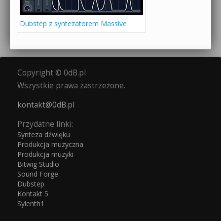
Dubstep z syntezatorem Massive
Copyright © 0dB.pl
Wszystkie prawa zastrzeżone.
kontakt@0dB.pl
Przydatne linki:
Synteza dźwięku
Produkcja muzyczna
Produkcja muzyki
Bitwig Studio
Sound Forge
Dubstep
Kontakt 5
Sylenth1