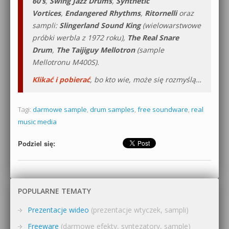
60’s
,
Swing Jazz Drums
,
Synthetic
Vortices
,
Endangered Rhythms
,
Ritornelli
oraz
sampli:
Slingerland Sound King
(wielowarstwowe
próbki werbla z 1972 roku),
The Real Snare
Drum
,
The Taijiguy Mellotron
(sample
Mellotronu M400S).
Klikać i pobierać
, bo kto wie, może się rozmyślą…
Tagi:
darmowe sample
,
drum samples
,
free soundware
,
real
music media
Podziel się:
POPULARNE TEMATY
Prezentacje wideo
(prezentacje wtyczek, sampli)
Freeware
(darmowe efekty, syntezatory, sample)