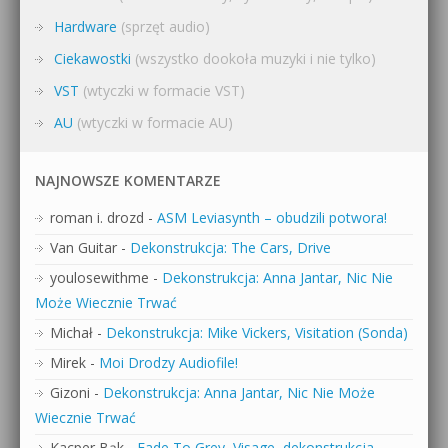
Hardware
(sprzęt audio)
Ciekawostki
(wszystko dookoła muzyki i nie tylko)
VST
(wtyczki w formacie VST)
AU
(wtyczki w formacie AU)
NAJNOWSZE KOMENTARZE
roman i. drozd
-
ASM Leviasynth – obudzili potwora!
Van Guitar
-
Dekonstrukcja: The Cars, Drive
youlosewithme
-
Dekonstrukcja: Anna Jantar, Nic Nie
Może Wiecznie Trwać
Michał
-
Dekonstrukcja: Mike Vickers, Visitation (Sonda)
Mirek
-
Moi Drodzy Audiofile!
Gizoni
-
Dekonstrukcja: Anna Jantar, Nic Nie Może
Wiecznie Trwać
Kacper Bąk
-
Fade To Grey, Visage, dekonstrukcja