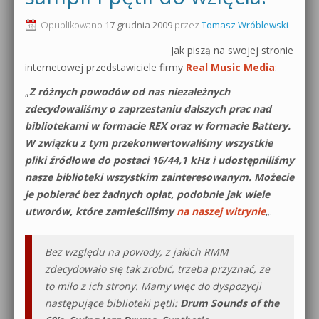
0dB.pl - informacje
Opublikowano
17 grudnia 2009
przez
Tomasz Wróblewski
Produkcja muzyczna od podstaw
Jak piszą na swojej stronie
Newsletter
Sylenth1 od podstaw
internetowej przedstawiciele firmy
Real Music Media
:
Materiały dla mediów
„
Z różnych powodów od nas niezależnych
Sound Forge od podstaw
zdecydowaliśmy o zaprzestaniu dalszych prac nad
Archiwum aktualności
bibliotekami w formacie REX oraz w formacie Battery.
Dubstep z syntezatorem Massive
W związku z tym przekonwertowaliśmy wszystkie
Polityka prywatności
Kontakt 5 Kompendium
pliki źródłowe do postaci 16/44,1 kHz i udostępniliśmy
nasze biblioteki wszystkim zainteresowanym. Możecie
Regulamin
Pakiety
je pobierać bez żadnych opłat, podobnie jak wiele
utworów, które zamieściliśmy
na naszej witrynie
„.
Działanie sklepu internetowego
Wyszukiwanie
Bez względu na powody, z jakich RMM
zdecydowało się tak zrobić, trzeba przyznać, że
to miło z ich strony. Mamy więc do dyspozycji
następujące biblioteki pętli:
Drum Sounds of the