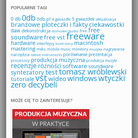
POPULARNE TAGI
0db
0 db
0db.pl
5 gwiazdek
4 gwiazdki
aktualizacja
branżowe ploteczki i fakty
ciekawostki
free
daw
dekonstrukcja
free
domowe studio
freeware
soundware
free vst
macintosh
hardware
interfejsy
kontrolery
mastering
miks
mobile music
monitory
nagrywanie
muzyka
porównanie
prezentacja
narzędzia
native instruments
produkcja muzyczna
procesory
produkcja muzyki
recenzje
różności
software
soundware
tomasz wróblewski
test
syntezatory
vst
wtyczki
windows
wideo
tutoriale
zero decybeli
MOŻE CIĘ TO ZAINTERESUJE?