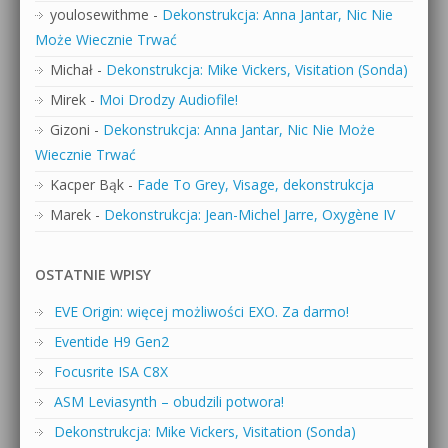
youlosewithme
-
Dekonstrukcja: Anna Jantar, Nic Nie
Może Wiecznie Trwać
Michał
-
Dekonstrukcja: Mike Vickers, Visitation (Sonda)
Mirek
-
Moi Drodzy Audiofile!
Gizoni
-
Dekonstrukcja: Anna Jantar, Nic Nie Może
Wiecznie Trwać
Kacper Bąk
-
Fade To Grey, Visage, dekonstrukcja
Marek
-
Dekonstrukcja: Jean-Michel Jarre, Oxygène IV
OSTATNIE WPISY
EVE Origin: więcej możliwości EXO. Za darmo!
Eventide H9 Gen2
Focusrite ISA C8X
ASM Leviasynth – obudzili potwora!
Dekonstrukcja: Mike Vickers, Visitation (Sonda)