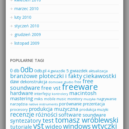
marzec 2010
luty 2010
styczeń 2010
grudzień 2009
listopad 2009
POPULARNE TAGI
0db
0 db
0db.pl
5 gwiazdek
4 gwiazdki
aktualizacja
branżowe ploteczki i fakty
ciekawostki
free
daw
dekonstrukcja
free
domowe studio
freeware
soundware
free vst
macintosh
hardware
interfejsy
kontrolery
mastering
miks
mobile music
monitory
nagrywanie
muzyka
porównanie
prezentacja
narzędzia
native instruments
produkcja muzyczna
procesory
produkcja muzyki
recenzje
różności
software
soundware
tomasz wróblewski
test
syntezatory
vst
wtyczki
windows
wideo
tutoriale