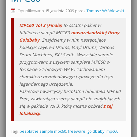
0dB.pl - informacje
Opublikowano
15 grudnia 2009
przez
Tomasz Wróblewski
Produkcja muzyczna od podstaw
Newsletter
MPC60 Vol 3 (Finale)
to ostatni pakiet w
Sylenth1 od podstaw
bibliotece sampli MPC60
nowozelandzkiej firmy
Materiały dla mediów
Goldbaby
. Znajdziemy w nim następujące
Sound Forge od podstaw
kolekcje: Layered Drums, Vinyl Drums, Various
Archiwum aktualności
Drum Machines, FX i Synth. Wszystkie sample
Dubstep z syntezatorem Massive
przygotowano z użyciem samplera MPC60 w
Polityka prywatności
Kontakt 5 Kompendium
formacie 24-bitowym WAV i zachowaniem
charakteru brzmieniowego typowego dla tego
Regulamin
Pakiety
legendarnego urządzenia.
Pakietowi towarzyszy bezpłatna biblioteka MPC60
Działanie sklepu internetowego
Free, zawierająca szereg sampli nie znajdujących
Wyszukiwanie
się w pakiecie Vol 3, którą można pobrać
z tej
lokalizacji
.
Tagi:
bezpłatne sample mpc60
,
freeware
,
goldbaby
,
mpc60