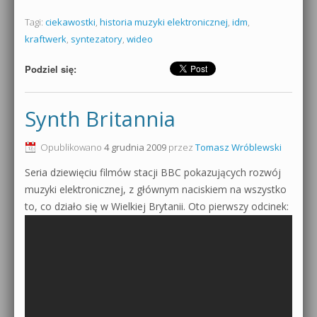
Tagi:
ciekawostki
,
historia muzyki elektronicznej
,
idm
,
kraftwerk
,
syntezatory
,
wideo
Podziel się:
Synth Britannia
Opublikowano
4 grudnia 2009
przez
Tomasz Wróblewski
Seria dziewięciu filmów stacji BBC pokazujących rozwój
muzyki elektronicznej, z głównym naciskiem na wszystko
to, co działo się w Wielkiej Brytanii. Oto pierwszy odcinek: