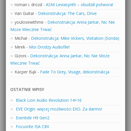
roman i. drozd
-
ASM Leviasynth – obudzili potwora!
Van Guitar
-
Dekonstrukcja: The Cars, Drive
youlosewithme
-
Dekonstrukcja: Anna Jantar, Nic Nie
Może Wiecznie Trwać
Michał
-
Dekonstrukcja: Mike Vickers, Visitation (Sonda)
Mirek
-
Moi Drodzy Audiofile!
Gizoni
-
Dekonstrukcja: Anna Jantar, Nic Nie Może
Wiecznie Trwać
Kacper Bąk
-
Fade To Grey, Visage, dekonstrukcja
OSTATNIE WPISY
Black Lion Audio Revolution 14×16
EVE Origin: więcej możliwości EXO. Za darmo!
Eventide H9 Gen2
Focusrite ISA C8X