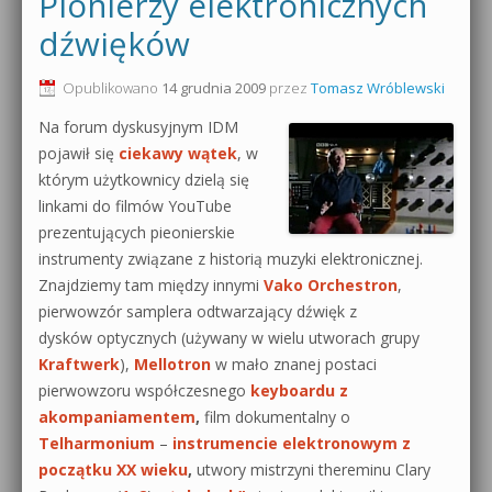
Pionierzy elektronicznych
0dB.pl - informacje
dźwięków
Produkcja muzyczna od podstaw
Newsletter
Opublikowano
14 grudnia 2009
przez
Tomasz Wróblewski
Sylenth1 od podstaw
Na forum dyskusyjnym IDM
Materiały dla mediów
Sound Forge od podstaw
pojawił się
ciekawy wątek
, w
którym użytkownicy dzielą się
Archiwum aktualności
Dubstep z syntezatorem Massive
linkami do filmów YouTube
Polityka prywatności
prezentujących pieonierskie
Kontakt 5 Kompendium
instrumenty związane z historią muzyki elektronicznej.
Regulamin
Znajdziemy tam między innymi
Vako Orchestron
,
Pakiety
pierwowzór samplera odtwarzający dźwięk z
Działanie sklepu internetowego
dysków optycznych (używany w wielu utworach grupy
Kraftwerk
),
Mellotron
w mało znanej postaci
Wyszukiwanie
pierwowzoru współczesnego
keyboardu z
akompaniamentem
,
film dokumentalny o
Telharmonium
–
instrumencie elektronowym z
początku XX wieku
,
utwory mistrzyni thereminu Clary