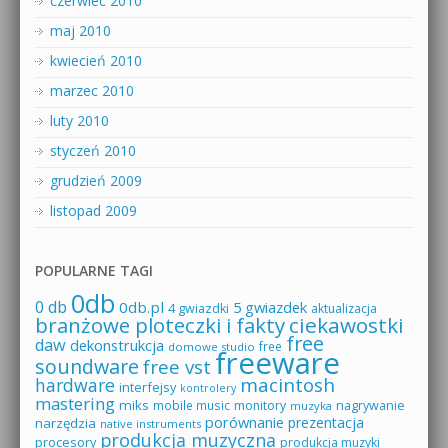
czerwiec 2010
maj 2010
kwiecień 2010
marzec 2010
luty 2010
styczeń 2010
grudzień 2009
listopad 2009
POPULARNE TAGI
0db
0 db
0db.pl
5 gwiazdek
4 gwiazdki
aktualizacja
branżowe ploteczki i fakty
ciekawostki
free
daw
dekonstrukcja
free
domowe studio
freeware
soundware
free vst
macintosh
hardware
interfejsy
kontrolery
mastering
miks
mobile music
monitory
nagrywanie
muzyka
porównanie
prezentacja
narzędzia
native instruments
produkcja muzyczna
procesory
produkcja muzyki