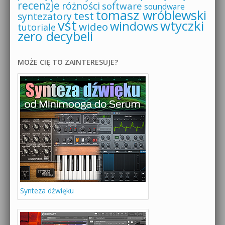
recenzje
różności
software
soundware
tomasz wróblewski
test
syntezatory
vst
wtyczki
windows
wideo
tutoriale
zero decybeli
MOŻE CIĘ TO ZAINTERESUJE?
Synteza dźwięku