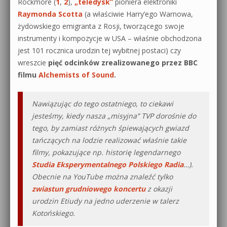
Rockmore (
1
,
2
),
„teledysk”
pioniera elektroniki
Raymonda Scotta
(a właściwie Harry’ego Warnowa,
żydowskiego emigranta z Rosji, tworzącego swoje
instrumenty i kompozycje w USA – właśnie obchodzona
jest 101 rocznica urodzin tej wybitnej postaci) czy
wreszcie
pięć odcinków zrealizowanego przez BBC
filmu
Alchemists of Sound
.
Nawiązując do tego ostatniego, to ciekawi
jesteśmy, kiedy nasza „misyjna” TVP dorośnie do
tego, by zamiast różnych śpiewających gwiazd
tańczących na lodzie realizować właśnie takie
filmy, pokazujące np. historię legendarnego
Studia Eksperymentalnego Polskiego Radia
…).
Obecnie na YouTube można znaleźć tylko
zwiastun grudniowego koncertu
z okazji
urodzin
Etiudy na jedno uderzenie w talerz
Kotońskiego.