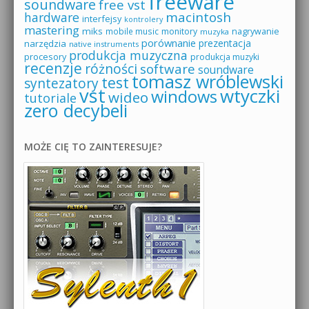
freeware
soundware
free vst
macintosh
hardware
interfejsy
kontrolery
mastering
miks
mobile music
monitory
nagrywanie
muzyka
porównanie
prezentacja
narzędzia
native instruments
produkcja muzyczna
procesory
produkcja muzyki
recenzje
różności
software
soundware
tomasz wróblewski
test
syntezatory
vst
wtyczki
windows
wideo
tutoriale
zero decybeli
MOŻE CIĘ TO ZAINTERESUJE?