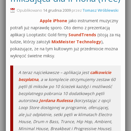
0dB.pl - informacje
Opublikowano
14 grudnia 2009
przez
Tomasz Wróblewski
Produkcja muzyczna od podstaw
Apple iPhone
jako instrument muzyczny
Newsletter
Sylenth1 od podstaw
potrafi już naprawdę sporo. Oto demo z prezentacją
aplikacji Looptastic Gold firmy
SoundTrends
(stoją za nią
Materiały dla mediów
Sound Forge od podstaw
ludzie, którzy założyli
MixMeister Technology
),
Archiwum aktualności
pokazujące, że na tym kultowym już przedmiocie można
Dubstep z syntezatorem Massive
wykręcić świetne miksy.
Polityka prywatności
Kontakt 5 Kompendium
A teraz najciekawsze – aplikacja jest
całkowicie
Regulamin
Pakiety
bezpłatna
, a w komplecie otrzymujemy zestaw 60
pętli (6 miksów po 10 ścieżek każdy) i możliwość
Działanie sklepu internetowego
bezpłatnego pobrania 10 dodatkowych pętli
autorstwa
Jordana Rudessa
(korzystając z opcji
Wyszukiwanie
Loop Store dostępnej w programie, oferującej,
ale już odpłatnie, setki pętli w klimatach Electro
House, Drum n Bass, Trance, Hip Hop, Ambient,
Minimal House, Breakbeat i Progressive House).