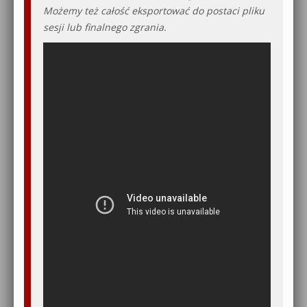
Możemy też całość eksportować do postaci pliku
sesji lub finalnego zgrania.