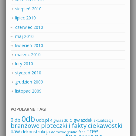
sierpień 2010
lipiec 2010
czerwiec 2010
maj 2010
kwiecień 2010
marzec 2010
luty 2010
styczeń 2010
grudzień 2009
listopad 2009
POPULARNE TAGI
0db
0 db
0db.pl
5 gwiazdek
4 gwiazdki
aktualizacja
branżowe ploteczki i fakty
ciekawostki
free
daw
dekonstrukcja
free
domowe studio