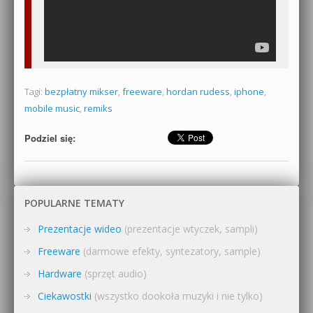
Tagi:
bezpłatny mikser
,
freeware
,
hordan rudess
,
iphone
,
mobile music
,
remiks
Podziel się:
POPULARNE TEMATY
Prezentacje wideo
(prezentacje wtyczek, sampli)
Freeware
(darmowe efekty, syntezatory, sample)
Hardware
(sprzęt audio)
Ciekawostki
(wszystko dookoła muzyki i nie tylko)