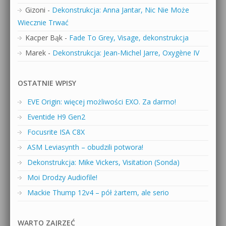
Gizoni
-
Dekonstrukcja: Anna Jantar, Nic Nie Może
Wiecznie Trwać
Kacper Bąk
-
Fade To Grey, Visage, dekonstrukcja
Marek
-
Dekonstrukcja: Jean-Michel Jarre, Oxygène IV
OSTATNIE WPISY
EVE Origin: więcej możliwości EXO. Za darmo!
Eventide H9 Gen2
Focusrite ISA C8X
ASM Leviasynth – obudzili potwora!
Dekonstrukcja: Mike Vickers, Visitation (Sonda)
Moi Drodzy Audiofile!
Mackie Thump 12v4 – pół żartem, ale serio
WARTO ZAJRZEĆ