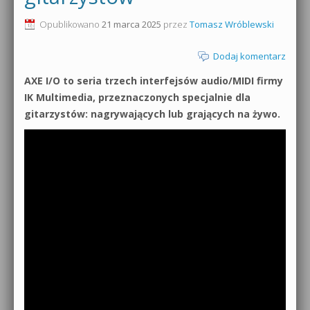
0dB.pl - informacje
Opublikowano
21 marca 2025
przez
Tomasz Wróblewski
Produkcja muzyczna od podstaw
Newsletter
Dodaj komentarz
Sylenth1 od podstaw
AXE I/O to seria trzech interfejsów audio/MIDI firmy
Materiały dla mediów
Sound Forge od podstaw
IK Multimedia, przeznaczonych specjalnie dla
Archiwum aktualności
gitarzystów: nagrywających lub grających na żywo.
Dubstep z syntezatorem Massive
Polityka prywatności
Kontakt 5 Kompendium
Regulamin
Pakiety
Działanie sklepu internetowego
Wyszukiwanie