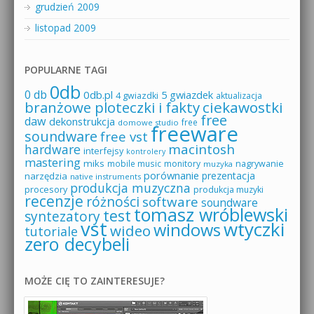
grudzień 2009
listopad 2009
POPULARNE TAGI
0db
0 db
0db.pl
5 gwiazdek
4 gwiazdki
aktualizacja
branżowe ploteczki i fakty
ciekawostki
free
daw
dekonstrukcja
free
domowe studio
freeware
soundware
free vst
macintosh
hardware
interfejsy
kontrolery
mastering
miks
mobile music
monitory
nagrywanie
muzyka
porównanie
prezentacja
narzędzia
native instruments
produkcja muzyczna
procesory
produkcja muzyki
recenzje
różności
software
soundware
tomasz wróblewski
test
syntezatory
vst
wtyczki
windows
wideo
tutoriale
zero decybeli
MOŻE CIĘ TO ZAINTERESUJE?