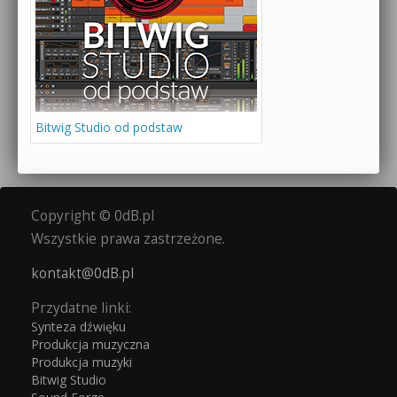
Bitwig Studio od podstaw
Copyright © 0dB.pl
Wszystkie prawa zastrzeżone.
kontakt@0dB.pl
Przydatne linki:
Synteza dźwięku
Produkcja muzyczna
Produkcja muzyki
Bitwig Studio