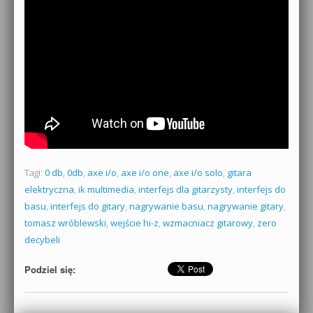
Tagi:
0 db
,
0db
,
axe i/o
,
axe i/o one
,
axe i/o solo
,
gitara
elektryczna
,
ik multimedia
,
interfejs dla gitarzysty
,
interfejs do
basu
,
interfejs do gitary
,
nagrywanie basu
,
nagrywanie gitary
,
tomasz wróblewski
,
wejście hi-z
,
wzmacniacz gitarowy
,
zero
decybeli
Podziel się: