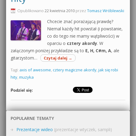
0dB.pl - informacje
Opublikowano
22 kwietnia 2010
przez
Tomasz Wróblewski
Produkcja muzyczna od podstaw
Chcecie znać porażającą prawdę?
Newsletter
Sylenth1 od podstaw
Niemal każdy hit powstał (i powstanie,
co do tego nie mamy wątpliwości) w
Materiały dla mediów
Sound Forge od podstaw
oparciu o
cztery akordy
. W
Archiwum aktualności
załączonym poniżej przykładzie są to
E, H, C#m, A
, ale
Dubstep z syntezatorem Massive
gitarzystom…
Czytaj dalej
→
Polityka prywatności
Kontakt 5 Kompendium
Tagi:
axis of awesome
,
cztery magiczne akordy
,
jak się robi
Regulamin
hity
,
muzyka
Pakiety
Podziel się:
Działanie sklepu internetowego
Wyszukiwanie
POPULARNE TEMATY
Prezentacje wideo
(prezentacje wtyczek, sampli)