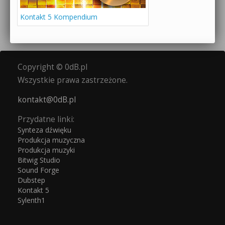
Kontakt 5 Kompendium
Copyright © 0dB.pl
Wszystkie prawa zastrzeżone.
kontakt@0dB.pl
Przydatne linki:
Synteza dźwięku
Produkcja muzyczna
Produkcja muzyki
Bitwig Studio
Sound Forge
Dubstep
Kontakt 5
Sylenth1