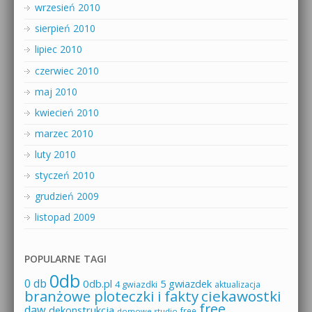
wrzesień 2010
sierpień 2010
lipiec 2010
czerwiec 2010
maj 2010
kwiecień 2010
marzec 2010
luty 2010
styczeń 2010
grudzień 2009
listopad 2009
POPULARNE TAGI
0db
0 db
0db.pl
5 gwiazdek
4 gwiazdki
aktualizacja
branżowe ploteczki i fakty
ciekawostki
free
daw
dekonstrukcja
free
domowe studio