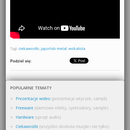
Tagi:
ciekawostki
,
japoński metal
,
wokalista
Podziel się:
POPULARNE TEMATY
Prezentacje wideo
(prezentacje wtyczek, sampli)
Freeware
(darmowe efekty, syntezatory, sample)
Hardware
(sprzęt audio)
Ciekawostki
(wszystko dookoła muzyki i nie tylko)