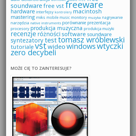
freeware
soundware
free vst
macintosh
hardware
interfejsy
kontrolery
mastering
miks
mobile music
monitory
nagrywanie
muzyka
porównanie
prezentacja
narzędzia
native instruments
produkcja muzyczna
procesory
produkcja muzyki
recenzje
różności
software
soundware
tomasz wróblewski
test
syntezatory
vst
wtyczki
windows
wideo
tutoriale
zero decybeli
MOŻE CIĘ TO ZAINTERESUJE?