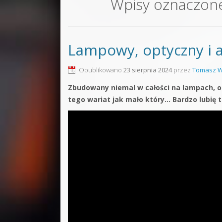
Wpisy oznaczon
Sound F
Dubstep
Lampowy, optyczny i 
Kontakt
Pakiety
Opublikowano
23 sierpnia 2024
przez
Tomasz W
Zbudowany niemal w całości na lampach, o
tego wariat jak mało który… Bardzo lubię 