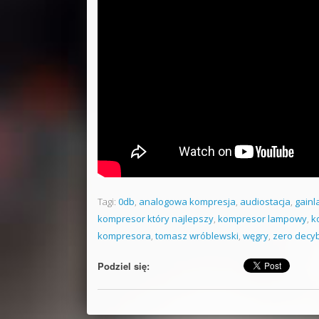
Tagi:
0db
,
analogowa kompresja
,
audiostacja
,
gainl
kompresor który najlepszy
,
kompresor lampowy
,
k
kompresora
,
tomasz wróblewski
,
węgry
,
zero decyb
Podziel się: