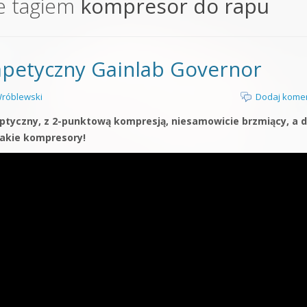
e tagiem
kompresor do rapu
orge od podstaw
 z syntezatorem Massive
apetyczny Gainlab Governor
 5 Kompendium
róblewski
Dodaj kome
ptyczny, z 2-punktową kompresją, niesamowicie brzmiący, a 
takie kompresory!