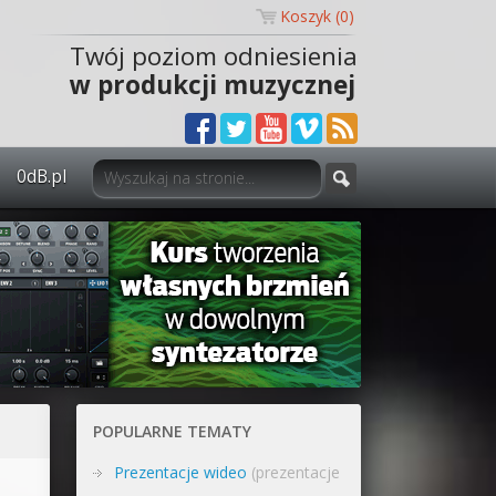
Koszyk (
0
)
Twój poziom odniesienia
w produkcji muzycznej
0dB.pl
0dB.pl - informacje
Newsletter
Materiały dla mediów
Archiwum aktualności
Polityka prywatności
POPULARNE TEMATY
Regulamin
Prezentacje wideo
(prezentacje