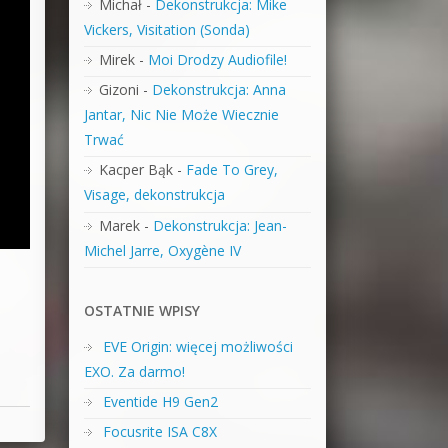
Michał
-
Dekonstrukcja: Mike
Vickers, Visitation (Sonda)
Mirek
-
Moi Drodzy Audiofile!
Gizoni
-
Dekonstrukcja: Anna
Jantar, Nic Nie Może Wiecznie
Trwać
Kacper Bąk
-
Fade To Grey,
Visage, dekonstrukcja
Marek
-
Dekonstrukcja: Jean-
Michel Jarre, Oxygène IV
OSTATNIE WPISY
EVE Origin: więcej możliwości
EXO. Za darmo!
Eventide H9 Gen2
Focusrite ISA C8X