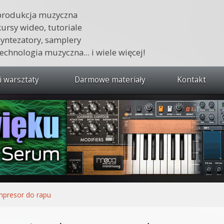
produkcja muzyczna
kursy wideo, tutoriale
syntezatory, samplery
technologia muzyczna... i wiele więcej!
i warsztaty
Darmowe materiały
Kontakt
wszystkie kursy i warsztaty
 dźwięku 🔥
ja muzyczna w praktyce
tudio od podstaw
ja muzyczna od podstaw
presor do rapu
1 od podstaw