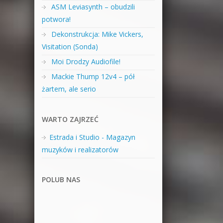
ASM Leviasynth – obudzili
potwora!
Dekonstrukcja: Mike Vickers,
Visitation (Sonda)
Moi Drodzy Audiofile!
Mackie Thump 12v4 – pół
żartem, ale serio
WARTO ZAJRZEĆ
Estrada i Studio - Magazyn
muzyków i realizatorów
POLUB NAS