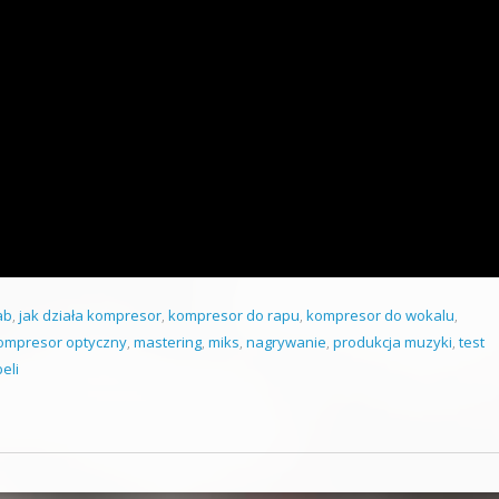
ab
,
jak działa kompresor
,
kompresor do rapu
,
kompresor do wokalu
,
ompresor optyczny
,
mastering
,
miks
,
nagrywanie
,
produkcja muzyki
,
test
eli