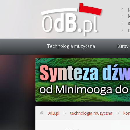
Technologia muzyczna
Kursy 
Zobacz 
Synteza
Produkc
Bitwig S
Produkc
0dB.pl
technologia muzyczna
kom
Sylenth