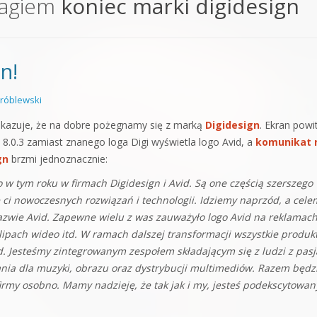
tagiem
koniec marki digidesign
orge od podstaw
 z syntezatorem Massive
n!
 5 Kompendium
róblewski
kazuje, że na dobre pożegnamy się z marką
Digidesign
. Ekran powi
8.0.3 zamiast znanego loga Digi wyświetla logo Avid, a
komunikat 
gn
brzmi jednoznacznie:
 w tym roku w firmach Digidesign i Avid. Są one częścią szerszego
e ci nowoczesnych rozwiązań i technologii. Idziemy naprzód, a cele
 nazwie Avid. Zapewne wielu z was zauważyło logo Avid na reklamac
 klipach wideo itd. W ramach dalszej transformacji wszystkie produkt
d. Jesteśmy zintegrowanym zespołem składającym się z ludzi z pasj
ania dla muzyki, obrazu oraz dystrybucji multimediów. Razem będ
firmy osobno. Mamy nadzieję, że tak jak i my, jesteś podekscytowan