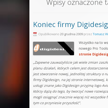
Wpisy oznaczone 
Sound F
Dubstep
Koniec firmy Digidesig
Kontakt
Pakiety
Opublikowano
20 grudnia 2009
przez
Tomasz W
Wszystko na to ws
nowego Pro Tools 
stronie Digidesi
„Zapewne zauważyliście jak wiele zmian zaszło
planu działań, których celem jest dostarczeni
jest stworzenie nowej, jednolitej struktury o
firmy Digidesign, na jej stronie internetowej,
usługi znane jako Digidesign przyjmą logo Avi
którzy dążą do tego, by tworzyć nowe rozwiąz
mogli osiągnąć znacznie więcej niż wszystkie 
tym co przyniesie przyszłość”.