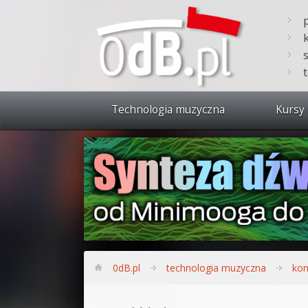
Technologia muzyczna
Kursy 
Zobacz 
Synteza
Produkc
Bitwig S
Produkc
0dB.pl
technologia muzyczna
kon
Sylenth