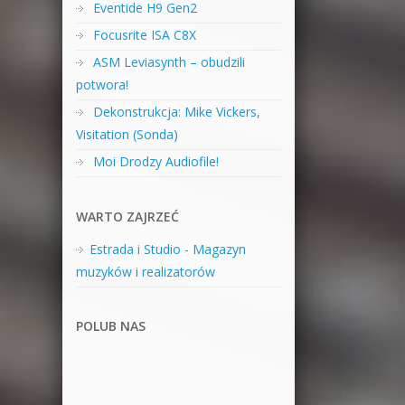
Eventide H9 Gen2
Focusrite ISA C8X
ASM Leviasynth – obudzili
potwora!
Dekonstrukcja: Mike Vickers,
Visitation (Sonda)
Moi Drodzy Audiofile!
WARTO ZAJRZEĆ
Estrada i Studio - Magazyn
muzyków i realizatorów
POLUB NAS