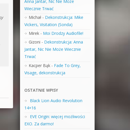
Anna Jantar, Nic Nie Może
Wiecznie Trwać
sy
Michał
-
Dekonstrukcja: Mike
Vickers, Visitation (Sonda)
Mirek
-
Moi Drodzy Audiofile!
Gizoni
-
Dekonstrukcja: Anna
Jantar, Nic Nie Może Wiecznie
Trwać
Kacper Bąk
-
Fade To Grey,
Visage, dekonstrukcja
OSTATNIE WPISY
Black Lion Audio Revolution
14×16
EVE Origin: więcej możliwości
EXO. Za darmo!