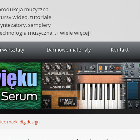
produkcja muzyczna
kursy wideo, tutoriale
syntezatory, samplery
technologia muzyczna... i wiele więcej!
i warsztaty
Darmowe materiały
Kontakt
wszystkie kursy i warsztaty
 dźwięku 🔥
ja muzyczna w praktyce
tudio od podstaw
ja muzyczna od podstaw
iec marki digidesign
1 od podstaw