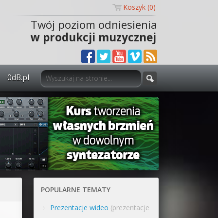
Koszyk (
0
)
Twój poziom odniesienia
w produkcji muzycznej
0dB.pl
0dB.pl - informacje
Newsletter
Materiały dla mediów
Archiwum aktualności
Polityka prywatności
POPULARNE TEMATY
Regulamin
Prezentacje wideo
(prezentacje