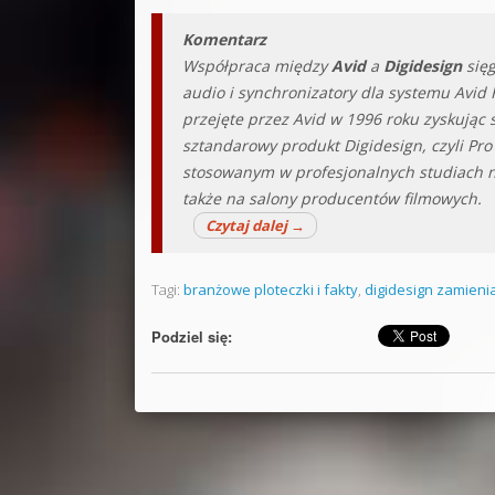
Komentarz
Współpraca między
Avid
a
Digidesign
sięg
audio i synchronizatory dla systemu Avid
przejęte przez Avid w 1996 roku zyskując s
sztandarowy produkt Digidesign, czyli Pro
stosowanym w profesjonalnych studiach n
także na salony producentów filmowych.
Czytaj dalej
→
Tagi:
branżowe ploteczki i fakty
,
digidesign zamienia
Podziel się: