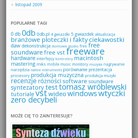
listopad 2009
POPULARNE TAGI
0db
0 db
0db.pl
5 gwiazdek
4 gwiazdki
aktualizacja
branżowe ploteczki i fakty
ciekawostki
free
daw
dekonstrukcja
free
domowe studio
freeware
soundware
free vst
macintosh
hardware
interfejsy
kontrolery
mastering
miks
mobile music
monitory
nagrywanie
muzyka
porównanie
prezentacja
narzędzia
native instruments
produkcja muzyczna
procesory
produkcja muzyki
recenzje
różności
software
soundware
tomasz wróblewski
test
syntezatory
vst
wtyczki
windows
wideo
tutoriale
zero decybeli
MOŻE CIĘ TO ZAINTERESUJE?