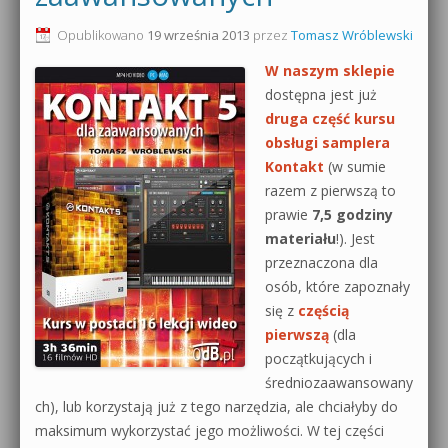
0dB.pl - informacje
Opublikowano
19 września 2013
przez
Tomasz Wróblewski
Produkcja muzyczna od podstaw
W naszym sklepie
Newsletter
Sylenth1 od podstaw
dostępna jest już
druga część kursu
Materiały dla mediów
Sound Forge od podstaw
obsługi samplera
Archiwum aktualności
Kontakt
(w sumie
Dubstep z syntezatorem Massive
razem z pierwszą to
Polityka prywatności
prawie
7,5 godziny
Kontakt 5 Kompendium
materiału
!). Jest
Regulamin
przeznaczona dla
Pakiety
osób, które zapoznały
Działanie sklepu internetowego
się z
częścią
pierwszą
(dla
Wyszukiwanie
początkujących i
średniozaawansowany
ch), lub korzystają już z tego narzędzia, ale chciałyby do
maksimum wykorzystać jego możliwości. W tej części