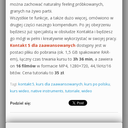
można zachować naturalny feeling próbkowanych,
granych na żywo partii.
Wszystkie te funkcje, a także dużo więcej, omówiono w
drugiej części naszego kompendium. Po jej obejrzeniu
będziesz już specjalistą w obsłudze Kontakta i będziesz
go mógł w pełni i kreatywnie wykorzystać w swojej pracy.
Kontakt 5 dla zaawansowanych
dostępny jest w
postaci pliku do pobrania (ok. 1,5 GB spakowane RAR-
em), łączny czas trwania kursu to
3h 36 min
, a zawiera
on
16 filmów
w formacie MP4, 1280×720, 44,1kHz/16
bitów. Cena tutorialu to
35 zł
.
Tagi:
kontakt 5
,
kurs dla zaawansowanych
,
kurs po polsku
,
kurs wideo
,
native instruments
,
tutoriale
,
wideo
Podziel się: