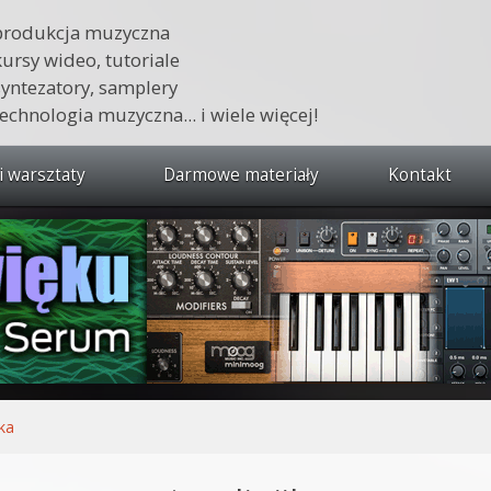
produkcja muzyczna
kursy wideo, tutoriale
syntezatory, samplery
technologia muzyczna... i wiele więcej!
i warsztaty
Darmowe materiały
Kontakt
wszystkie kursy i warsztaty
 dźwięku 🔥
ja muzyczna w praktyce
tudio od podstaw
ja muzyczna od podstaw
jka
1 od podstaw