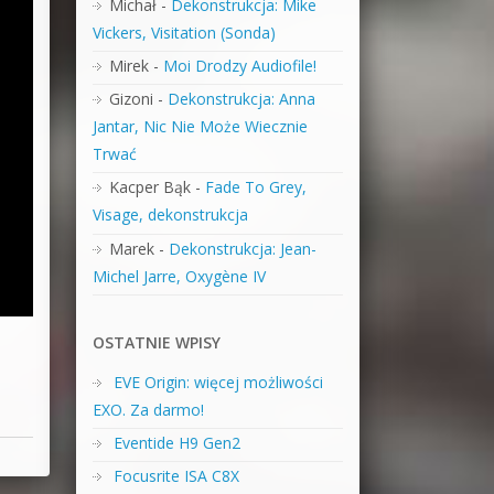
Michał
-
Dekonstrukcja: Mike
Vickers, Visitation (Sonda)
Mirek
-
Moi Drodzy Audiofile!
Gizoni
-
Dekonstrukcja: Anna
Jantar, Nic Nie Może Wiecznie
Trwać
Kacper Bąk
-
Fade To Grey,
Visage, dekonstrukcja
Marek
-
Dekonstrukcja: Jean-
Michel Jarre, Oxygène IV
OSTATNIE WPISY
EVE Origin: więcej możliwości
EXO. Za darmo!
Eventide H9 Gen2
Focusrite ISA C8X