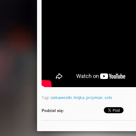
Tagi:
ciekawostki
,
linijka
,
przymiar
,
solo
Podziel się: