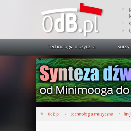
Technologia muzyczna
Kursy 
Zobacz 
Synteza
Produkc
Bitwig S
Produkc
0dB.pl
technologia muzyczna
lini
Sylenth