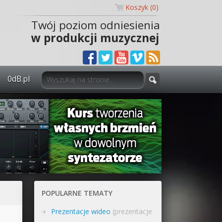
Koszyk (
0
)
Twój poziom odniesienia
w produkcji muzycznej
0dB.pl
0dB.pl - informacje
Newsletter
Materiały dla mediów
Archiwum aktualności
Polityka prywatności
POPULARNE TEMATY
Regulamin
Prezentacje wideo
(prezentacje