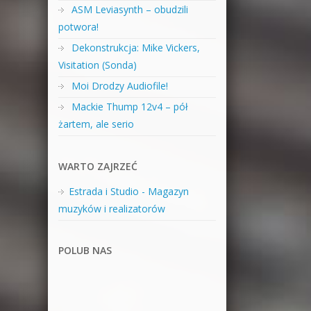
ASM Leviasynth – obudzili
potwora!
Dekonstrukcja: Mike Vickers,
Visitation (Sonda)
Moi Drodzy Audiofile!
Mackie Thump 12v4 – pół
żartem, ale serio
WARTO ZAJRZEĆ
Estrada i Studio - Magazyn
muzyków i realizatorów
POLUB NAS