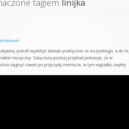
naczone tagiem
linijka
orge od podstaw
 z syntezatorem Massive
 5 Kompendium
Wróblewski
reatywna, potrafi wydobyć dźwięki praktycznie ze wszystkiego, a do t
rakter muzyczny. Załączony poniżej przykład pokazuje, że w
ożna sięgnąć nawet po przyrządy miernicze, w tym wypadku zwykły