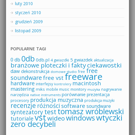
luty 2010
styczeń 2010
grudzień 2009
listopad 2009
POPULARNE TAGI
0db
0 db
0db.pl
5 gwiazdek
4 gwiazdki
aktualizacja
branżowe ploteczki i fakty
ciekawostki
free
daw
dekonstrukcja
free
domowe studio
freeware
soundware
free vst
macintosh
hardware
interfejsy
kontrolery
mastering
miks
mobile music
monitory
nagrywanie
muzyka
porównanie
prezentacja
narzędzia
native instruments
produkcja muzyczna
procesory
produkcja muzyki
recenzje
różności
software
soundware
tomasz wróblewski
test
syntezatory
vst
wtyczki
windows
wideo
tutoriale
zero decybeli