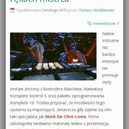
0dB.pl - informacje
Opublikowano
24 lutego 2015
przez
Tomasz Wróblewski
Produkcja muzyczna od podstaw
Newsletter
Komentarze: 1
Sylenth1 od podstaw
Native
Materiały dla mediów
Sound Forge od podstaw
Instrume
Archiwum aktualności
nts
Dubstep z syntezatorem Massive
bardzo
Polityka prywatności
intensyw
Kontakt 5 Kompendium
nie
Regulamin
promuje
Pakiety
swój
Działanie sklepu internetowego
zestaw złożony z kontrolera Maschine, klawiatury
Komplete Kontrol S oraz pakietu oprogramowania
Wyszukiwanie
Komplete 10. Trzeba przyznać, że możliwości tego
systemu są imponujące, zwłaszcza gdy zajmie się nim
taki specjalista jak
Mark De Clive-Lowe
. Firma
udostępniła niedawno materiały wideo z prezentacją