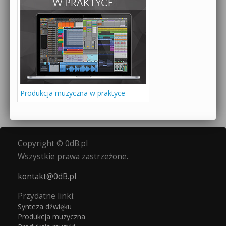
Produkcja muzyczna w praktyce
Copyright © 0dB.pl
Wszystkie prawa zastrzeżone.
kontakt@0dB.pl
Przydatne linki:
Synteza dźwięku
Produkcja muzyczna