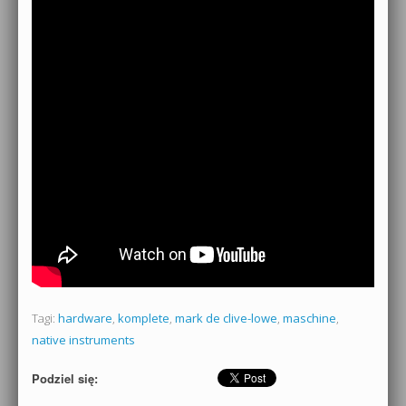
Tagi:
hardware
,
komplete
,
mark de clive-lowe
,
maschine
,
native instruments
Podziel się: