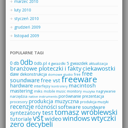
marzec 2010
luty 2010
styczeń 2010
grudzień 2009
listopad 2009
POPULARNE TAGI
0db
0 db
0db.pl
5 gwiazdek
4 gwiazdki
aktualizacja
branżowe ploteczki i fakty
ciekawostki
free
daw
dekonstrukcja
free
domowe studio
freeware
soundware
free vst
macintosh
hardware
interfejsy
kontrolery
mastering
miks
mobile music
monitory
nagrywanie
muzyka
porównanie
prezentacja
narzędzia
native instruments
produkcja muzyczna
procesory
produkcja muzyki
recenzje
różności
software
soundware
tomasz wróblewski
test
syntezatory
vst
wtyczki
windows
wideo
tutoriale
zero decybeli