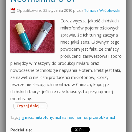
0dB.pl - informacje
Opublikowano
22 stycznia 2010
przez
Tomasz Wróblewski
Produkcja muzyczna od podstaw
Coraz wyższa jakość chińskich
Newsletter
Sylenth1 od podstaw
mikrofonów pojemnościowych
sprawia, że ich tuning zaczyna
Materiały dla mediów
Sound Forge od podstaw
mieć jakiś sens. Głównym tego
Archiwum aktualności
powodem jest fakt, że chińscy
Dubstep z syntezatorem Massive
producenci zainwestowali sporo
Polityka prywatności
pieniędzy w maszyny do produkcji mylaru oraz
Kontakt 5 Kompendium
nowoczesne technologie napylania złotem. Efekt jest taki,
Regulamin
że nawet ci nieliczni producenci mikrofonów, którzy
Pakiety
jeszcze nie zlecają ich montażu w Chinach, kupują z
Działanie sklepu internetowego
chińskich fabryk jeśli nie całe kapsuły, to przynajmniej
membrany.
Wyszukiwanie
Czytaj dalej
→
Tagi:
jj
,
jj mics
,
mikrofony
,
mxl na neumanna
,
przeróbka mxl
Podziel się: