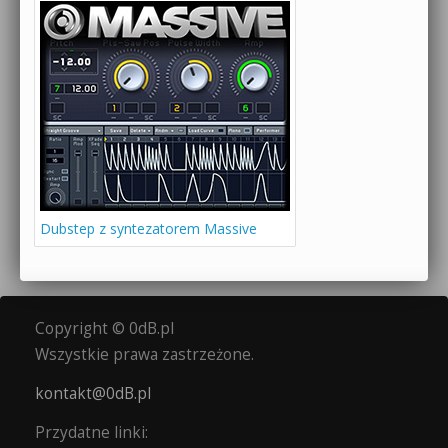
Dubstep z syntezatorem Massive
Copyright © 0dB.pl
Wszystkie prawa zastrzeżone.
kontakt@0dB.pl
Przydatne linki: