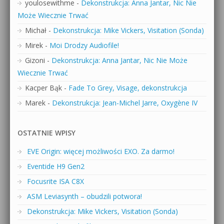
youlosewithme
-
Dekonstrukcja: Anna Jantar, Nic Nie
Może Wiecznie Trwać
Michał
-
Dekonstrukcja: Mike Vickers, Visitation (Sonda)
Mirek
-
Moi Drodzy Audiofile!
Gizoni
-
Dekonstrukcja: Anna Jantar, Nic Nie Może
Wiecznie Trwać
Kacper Bąk
-
Fade To Grey, Visage, dekonstrukcja
Marek
-
Dekonstrukcja: Jean-Michel Jarre, Oxygène IV
OSTATNIE WPISY
EVE Origin: więcej możliwości EXO. Za darmo!
Eventide H9 Gen2
Focusrite ISA C8X
ASM Leviasynth – obudzili potwora!
Dekonstrukcja: Mike Vickers, Visitation (Sonda)