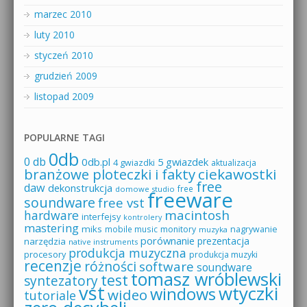
marzec 2010
luty 2010
styczeń 2010
grudzień 2009
listopad 2009
POPULARNE TAGI
0db
0 db
0db.pl
5 gwiazdek
4 gwiazdki
aktualizacja
branżowe ploteczki i fakty
ciekawostki
free
daw
dekonstrukcja
free
domowe studio
freeware
soundware
free vst
macintosh
hardware
interfejsy
kontrolery
mastering
miks
mobile music
monitory
nagrywanie
muzyka
porównanie
prezentacja
narzędzia
native instruments
produkcja muzyczna
procesory
produkcja muzyki
recenzje
różności
software
soundware
tomasz wróblewski
test
syntezatory
vst
wtyczki
windows
wideo
tutoriale