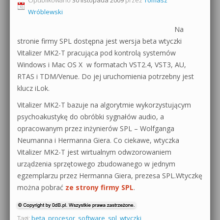
Wróblewski
0dB.pl - informacje
Produkcja muzyczna od podstaw
Na
Newsletter
stronie firmy SPL dostępna jest wersja beta wtyczki
Sylenth1 od podstaw
Vitalizer MK2-T pracująca pod kontrolą systemów
Materiały dla mediów
Windows i Mac OS X w formatach VST2.4, VST3, AU,
Sound Forge od podstaw
RTAS i TDM/Venue. Do jej uruchomienia potrzebny jest
Archiwum aktualności
Dubstep z syntezatorem Massive
klucz iLok.
Polityka prywatności
Vitalizer MK2-T bazuje na algorytmie wykorzystującym
Kontakt 5 Kompendium
psychoakustykę do obróbki sygnałów audio, a
Regulamin
opracowanym przez inżynierów SPL – Wolfganga
Pakiety
Neumanna i Hermanna Giera. Co ciekawe, wtyczka
Działanie sklepu internetowego
Vitalizer MK2-T jest wirtualnym odwzorowaniem
urządzenia sprzętowego zbudowanego w jednym
Wyszukiwanie
egzemplarzu przez Hermanna Giera, prezesa SPL.Wtyczkę
można pobrać
ze strony firmy SPL
.
Tagi:
beta
,
procesor
,
software
,
spl
,
wtyczki