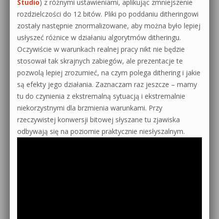
Studio
) z różnymi ustawieniami, aplikując zmniejszenie
rozdzielczości do 12 bitów. Pliki po poddaniu ditheringowi
zostały następnie znormalizowane, aby można było lepiej
usłyszeć różnice w działaniu algorytmów ditheringu.
Oczywiście w warunkach realnej pracy nikt nie będzie
stosował tak skrajnych zabiegów, ale prezentacje te
pozwolą lepiej zrozumieć, na czym polega dithering i jakie
są efekty jego działania. Zaznaczam raz jeszcze – mamy
tu do czynienia z ekstremalną sytuacją i ekstremalnie
niekorzystnymi dla brzmienia warunkami. Przy
rzeczywistej konwersji bitowej słyszane tu zjawiska
odbywają się na poziomie praktycznie niesłyszalnym.