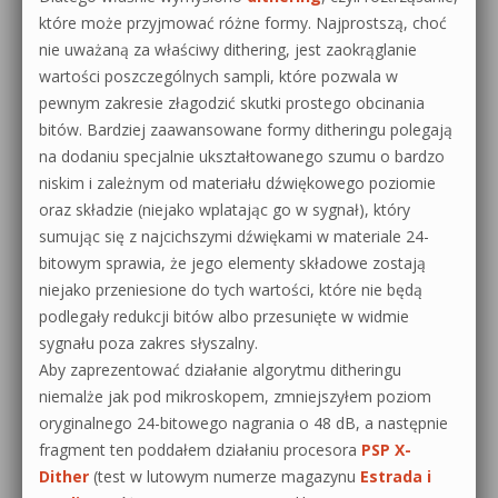
które może przyjmować różne formy. Najprostszą, choć
nie uważaną za właściwy dithering, jest zaokrąglanie
wartości poszczególnych sampli, które pozwala w
pewnym zakresie złagodzić skutki prostego obcinania
bitów. Bardziej zaawansowane formy ditheringu polegają
na dodaniu specjalnie ukształtowanego szumu o bardzo
niskim i zależnym od materiału dźwiękowego poziomie
oraz składzie (niejako wplatając go w sygnał), który
sumując się z najcichszymi dźwiękami w materiale 24-
bitowym sprawia, że jego elementy składowe zostają
niejako przeniesione do tych wartości, które nie będą
podlegały redukcji bitów albo przesunięte w widmie
sygnału poza zakres słyszalny.
Aby zaprezentować działanie algorytmu ditheringu
niemalże jak pod mikroskopem, zmniejszyłem poziom
oryginalnego 24-bitowego nagrania o 48 dB, a następnie
fragment ten poddałem działaniu procesora
PSP X-
Dither
(test w lutowym numerze magazynu
Estrada i