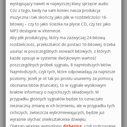
występujący nawet w najwyższej klasy sprzęcie audio.
Cóż z tego, kiedy na sam koniec nasza produkcja
muzyczna i tak skończy jako plik w rozdzielczości 16-
bitowej – czy to jako ścieżka na płycie CD, czy też jako
MP3 dostępne w Internecie.
Aby plik produkcyjny, który ma zazwyczaj 24-bitową
rozdzielczość, przekształcić do postaci 16-bitowej, trzeba
usunąć w poszczególnych słowach bitowych, z których
każde opisuje w systemie dwójkowym wartość
poszczególnych próbek sygnału, 8 najmłodszych bitów.
Najmłodszych, czyli tych, które odpowiadają za najniższe
poziomy. Jeżeli je ot tak po prostu usuniemy za pomocą
obcinania bitów (truncate), to w sygnale wynikowym
braknie informacji o najcichszych składowych. W
przypadku głośnych sygnałów będzie to oznaczało
nieznaczną zmianę w ich brzmieniu, ale w przypadku tych
cichszych, zwłaszcza wybrzmiewających, będzie już
wyraźnie słychać zniekształcenia dźwięku.
Dlatego właśnie wymyślono
dithering
, czyli roztrząsanie,