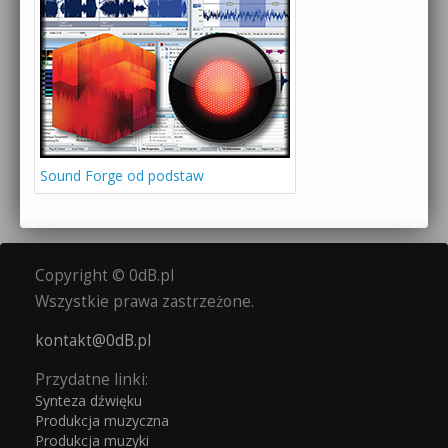
Sound Forge od podstaw
Copyright © 0dB.pl
Wszystkie prawa zastrzeżone.
kontakt@0dB.pl
Przydatne linki:
Synteza dźwięku
Produkcja muzyczna
Produkcja muzyki