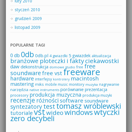
luty 2010
styczeń 2010
grudzień 2009
listopad 2009
POPULARNE TAGI
0db
0 db
0db.pl
5 gwiazdek
4 gwiazdki
aktualizacja
branżowe ploteczki i fakty
ciekawostki
free
daw
dekonstrukcja
free
domowe studio
freeware
soundware
free vst
macintosh
hardware
interfejsy
kontrolery
mastering
miks
mobile music
monitory
nagrywanie
muzyka
porównanie
prezentacja
narzędzia
native instruments
produkcja muzyczna
procesory
produkcja muzyki
recenzje
różności
software
soundware
tomasz wróblewski
test
syntezatory
vst
wtyczki
windows
wideo
tutoriale
zero decybeli