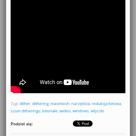
Tagi:
dither
,
dithering
,
macintosh
,
narzędzia
,
redukcja bitowa
,
szum ditheringu
,
tutoriale
,
wideo
,
windows
,
wtyczki
Podziel się: