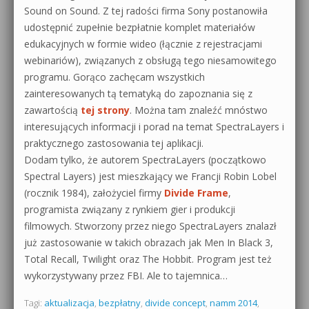
Sound on Sound. Z tej radości firma Sony postanowiła
udostępnić zupełnie bezpłatnie komplet materiałów
edukacyjnych w formie wideo (łącznie z rejestracjami
webinariów), związanych z obsługą tego niesamowitego
programu. Gorąco zachęcam wszystkich
zainteresowanych tą tematyką do zapoznania się z
zawartością
tej strony
. Można tam znaleźć mnóstwo
interesujących informacji i porad na temat SpectraLayers i
praktycznego zastosowania tej aplikacji.
Dodam tylko, że autorem SpectraLayers (początkowo
Spectral Layers) jest mieszkający we Francji Robin Lobel
(rocznik 1984), założyciel firmy
Divide Frame
,
programista związany z rynkiem gier i produkcji
filmowych. Stworzony przez niego SpectraLayers znalazł
już zastosowanie w takich obrazach jak Men In Black 3,
Total Recall, Twilight oraz The Hobbit. Program jest też
wykorzystywany przez FBI. Ale to tajemnica…
Tagi:
aktualizacja
,
bezpłatny
,
divide concept
,
namm 2014
,