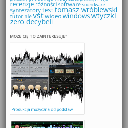
recenzje
różności
software
soundware
tomasz wróblewski
test
syntezatory
vst
wtyczki
windows
wideo
tutoriale
zero decybeli
MOŻE CIĘ TO ZAINTERESUJE?
Produkcja muzyczna od podstaw