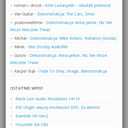
roman i. drozd
-
ASM Leviasynth – obudzili potwora!
Van Guitar
-
Dekonstrukcja: The Cars, Drive
youlosewithme
-
Dekonstrukcja: Anna Jantar, Nic Nie
Może Wiecznie Trwać
Michał
-
Dekonstrukcja: Mike Vickers, Visitation (Sonda)
Mirek
-
Moi Drodzy Audiofile!
Gizoni
-
Dekonstrukcja: Anna Jantar, Nic Nie Może
Wiecznie Trwać
Kacper Bąk
-
Fade To Grey, Visage, dekonstrukcja
OSTATNIE WPISY
Black Lion Audio Revolution 14×16
EVE Origin: więcej możliwości EXO. Za darmo!
Eventide H9 Gen2
Focusrite ISA C8X