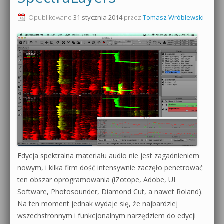
0dB.pl - informacje
Opublikowano
31 stycznia 2014
przez
Tomasz Wróblewski
Produkcja muzyczna od podstaw
Newsletter
Sylenth1 od podstaw
Materiały dla mediów
Sound Forge od podstaw
Archiwum aktualności
Dubstep z syntezatorem Massive
Polityka prywatności
Kontakt 5 Kompendium
Regulamin
Pakiety
Działanie sklepu internetowego
Edycja spektralna materiału audio nie jest zagadnieniem
nowym, i kilka firm dość intensywnie zaczęło penetrować
Wyszukiwanie
ten obszar oprogramowania (iZotope, Adobe, UI
Software, Photosounder, Diamond Cut, a nawet Roland).
Na ten moment jednak wydaje się, że najbardziej
wszechstronnym i funkcjonalnym narzędziem do edycji