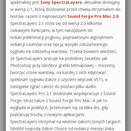
spektralnej jest
Sony SpectraLayers
, aktualnie dostępny
w wersji 2.1, którą dosłownie przed chwilą otrzymałem do
testów, razem z najnowszym
Sound Forge Pro Mac 2.0
.
SpectraLayers 2.1 różni się od wersji 2.0 kilkoma
ciekawymi funkcjami, w tym narzędziem do
redukcji/eliminacji pogłosu, poprawionym algorytmem
redukcji szumów oraz opcją wysyłki odszumionego
sygnału na oddzielną warstwę. Trzeba bowiem wiedzieć,
że SpectraLayers pracuje na podobnej zasadzie jak
Photoshop przy obróbce grafiki bitmapowej – możemy
tworzyć różne warstwy, na każdej z nich edytować
spektrum sygnału (także z użyciem wtyczek VST), a
następnie zgrać całość do postaci pliku audio.
SpectraLayers Pro 2.1 doskonale współpracuje z Sound
Forge, teraz także z Sound Forge Pro Mac. A jak to
wygląda w praktyce, przekonam się za kilka dni, gdy
popracuję trochę z nowymi aplikacjami.
SpectraLayers otrzymał na właśnie zakończonych targach
NAMM nagrodę Editor Choice od redakcji miesięcznika