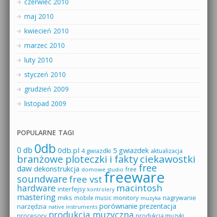
czerwiec 2010
maj 2010
kwiecień 2010
marzec 2010
luty 2010
styczeń 2010
grudzień 2009
listopad 2009
POPULARNE TAGI
0db
0 db
0db.pl
5 gwiazdek
4 gwiazdki
aktualizacja
branżowe ploteczki i fakty
ciekawostki
free
daw
dekonstrukcja
free
domowe studio
freeware
soundware
free vst
macintosh
hardware
interfejsy
kontrolery
mastering
miks
mobile music
monitory
nagrywanie
muzyka
porównanie
prezentacja
narzędzia
native instruments
produkcja muzyczna
procesory
produkcja muzyki