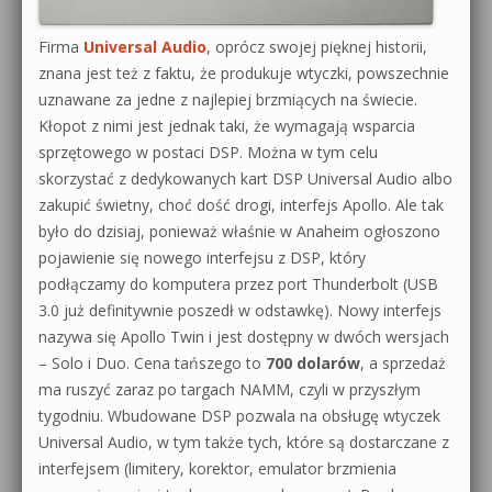
Firma
Universal Audio
, oprócz swojej pięknej historii,
znana jest też z faktu, że produkuje wtyczki, powszechnie
uznawane za jedne z najlepiej brzmiących na świecie.
Kłopot z nimi jest jednak taki, że wymagają wsparcia
sprzętowego w postaci DSP. Można w tym celu
skorzystać z dedykowanych kart DSP Universal Audio albo
zakupić świetny, choć dość drogi, interfejs Apollo. Ale tak
było do dzisiaj, ponieważ właśnie w Anaheim ogłoszono
pojawienie się nowego interfejsu z DSP, który
podłączamy do komputera przez port Thunderbolt (USB
3.0 już definitywnie poszedł w odstawkę). Nowy interfejs
nazywa się Apollo Twin i jest dostępny w dwóch wersjach
– Solo i Duo. Cena tańszego to
700 dolarów
, a sprzedaż
ma ruszyć zaraz po targach NAMM, czyli w przyszłym
tygodniu. Wbudowane DSP pozwala na obsługę wtyczek
Universal Audio, w tym także tych, które są dostarczane z
interfejsem (limitery, korektor, emulator brzmienia