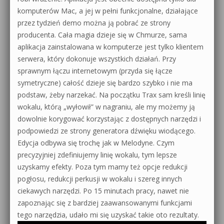
komputerów Mac, a jej w pełni funkcjonalne, działające
przez tydzień demo można ją pobrać ze strony
producenta. Cała magia dzieje się w Chmurze, sama
aplikacja zainstalowana w komputerze jest tylko klientem
serwera, który dokonuje wszystkich działań. Przy
sprawnym łączu internetowym (przyda się łącze
symetryczne) całość dzieje się bardzo szybko i nie ma
podstaw, żeby narzekać. Na początku Trax sam kreśli linię
wokalu, którą „wyłowił” w nagraniu, ale my możemy ją
dowolnie korygować korzystając z dostępnych narzędzi i
podpowiedzi ze strony generatora dźwięku wiodącego.
Edycja odbywa się trochę jak w Melodyne. Czym
precyzyjniej zdefiniujemy linię wokalu, tym lepsze
uzyskamy efekty. Poza tym mamy też opcje redukcji
pogłosu, redukcji perkusji w wokalu i szereg innych
ciekawych narzędzi. Po 15 minutach pracy, nawet nie
zapoznając się z bardziej zaawansowanymi funkcjami
tego narzędzia, udało mi się uzyskać takie oto rezultaty.