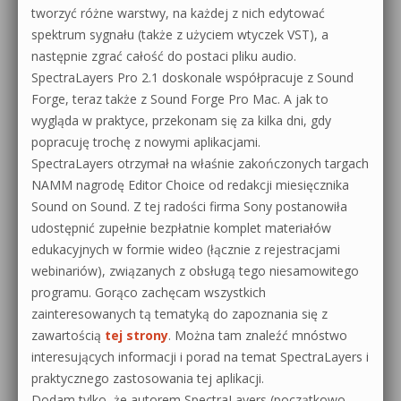
tworzyć różne warstwy, na każdej z nich edytować
spektrum sygnału (także z użyciem wtyczek VST), a
następnie zgrać całość do postaci pliku audio.
SpectraLayers Pro 2.1 doskonale współpracuje z Sound
Forge, teraz także z Sound Forge Pro Mac. A jak to
wygląda w praktyce, przekonam się za kilka dni, gdy
popracuję trochę z nowymi aplikacjami.
SpectraLayers otrzymał na właśnie zakończonych targach
NAMM nagrodę Editor Choice od redakcji miesięcznika
Sound on Sound. Z tej radości firma Sony postanowiła
udostępnić zupełnie bezpłatnie komplet materiałów
edukacyjnych w formie wideo (łącznie z rejestracjami
webinariów), związanych z obsługą tego niesamowitego
programu. Gorąco zachęcam wszystkich
zainteresowanych tą tematyką do zapoznania się z
zawartością
tej strony
. Można tam znaleźć mnóstwo
interesujących informacji i porad na temat SpectraLayers i
praktycznego zastosowania tej aplikacji.
Dodam tylko, że autorem SpectraLayers (początkowo