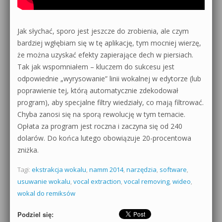
Jak słychać, sporo jest jeszcze do zrobienia, ale czym
bardziej wgłębiam się w tę aplikację, tym mocniej wierzę,
że można uzyskać efekty zapierające dech w piersiach.
Tak jak wspomniałem – kluczem do sukcesu jest
odpowiednie „wyrysowanie” linii wokalnej w edytorze (lub
poprawienie tej, którą automatycznie zdekodował
program), aby specjalne filtry wiedziały, co mają filtrować.
Chyba zanosi się na sporą rewolucję w tym temacie.
Opłata za program jest roczna i zaczyna się od 240
dolarów. Do końca lutego obowiązuje 20-procentowa
zniżka.
Tagi:
ekstrakcja wokalu
,
namm 2014
,
narzędzia
,
software
,
usuwanie wokalu
,
vocal extraction
,
vocal removing
,
wideo
,
wokal do remiksów
Podziel się: