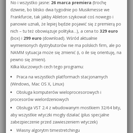
No i wszystko jasne:
26 marca premiera
(trochę
dziwnie, bo blisko dwa tygodnie po Musikmesse we
Frankfurcie, tak jakby Ableton szykował coś nowego i
panowie uznali, że lepiej będzie pojawić się z premierą po
nich – tu też obowiązuje polityka…), a cena to
329 euro
(box) i
299 euro
(download). Wśród aktualnie
wymienionych dystrybutorów nie ma polskich firm, ale po
NAMM sytuacja może się zmienić (i, o ile się orientuję, na
pewno się zmieni).
Kilka kluczowych cech tego programu:
Praca na wszystkich platformach stacjonarnych
(Windows, Mac OS X, Linux)
Obsługa komputerów wieloprocesorowych i
procesorów wielordzeniowych
Obsługa VST 2.4 z wbudowanym mostkiem 32/64 bity,
aby wszystkie wtyczki mogły działać (plus specjalne
zabezpieczenie przed zawieszeniem wtyczek)
Własny algorytm timestretchingu