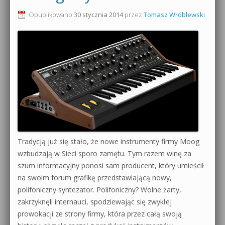
Opublikowano
30 stycznia 2014
przez
Tomasz Wróblewski
Tradycją już się stało, że nowe instrumenty firmy Moog
wzbudzają w Sieci sporo zamętu. Tym razem winę za
szum informacyjny ponosi sam producent, który umieścił
na swoim forum grafikę przedstawiającą nowy,
polifoniczny syntezator. Polifoniczny? Wolne żarty,
zakrzyknęli internauci, spodziewając się zwykłej
prowokacji ze strony firmy, która przez całą swoją