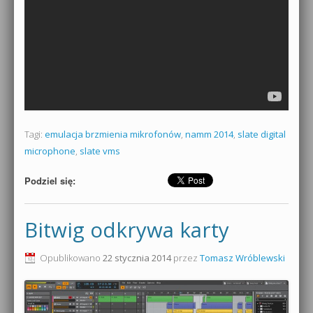
Tagi:
emulacja brzmienia mikrofonów
,
namm 2014
,
slate digital
microphone
,
slate vms
Podziel się:
Bitwig odkrywa karty
Opublikowano
22 stycznia 2014
przez
Tomasz Wróblewski