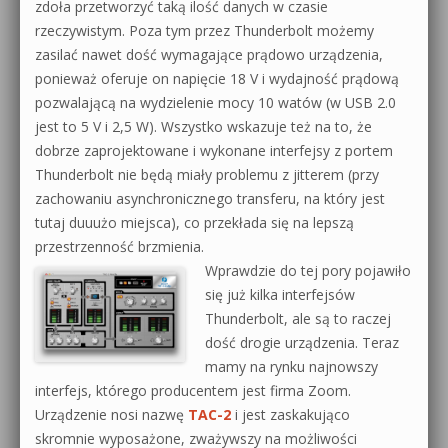
zdoła przetworzyć taką ilość danych w czasie
rzeczywistym. Poza tym przez Thunderbolt możemy
zasilać nawet dość wymagające prądowo urządzenia,
ponieważ oferuje on napięcie 18 V i wydajność prądową
pozwalającą na wydzielenie mocy 10 watów (w USB 2.0
jest to 5 V i 2,5 W). Wszystko wskazuje też na to, że
dobrze zaprojektowane i wykonane interfejsy z portem
Thunderbolt nie będą miały problemu z jitterem (przy
zachowaniu asynchronicznego transferu, na który jest
tutaj duuużo miejsca), co przekłada się na lepszą
przestrzenność brzmienia.
Wprawdzie do tej pory pojawiło
się już kilka interfejsów
Thunderbolt, ale są to raczej
dość drogie urządzenia. Teraz
mamy na rynku najnowszy
interfejs, którego producentem jest firma Zoom.
Urządzenie nosi nazwę
TAC-2
i jest zaskakująco
skromnie wyposażone, zważywszy na możliwości