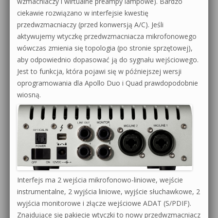
wzmacniaczy i wirtualne preampy lampowe). Bardzo
ciekawie rozwiązano w interfejsie kwestię
przedwzmacniaczy (przed konwersją A/C). Jeśli
aktywujemy wtyczkę przedwzmacniacza mikrofonowego
wówczas zmienia się topologia (po stronie sprzętowej),
aby odpowiednio dopasować ją do sygnału wejściowego.
Jest to funkcja, która pojawi się w późniejszej wersji
oprogramowania dla Apollo Duo i Quad prawdopodobnie
wiosną.
Interfejs ma 2 wejścia mikrofonowo-liniowe, wejście
instrumentalne, 2 wyjścia liniowe, wyjście słuchawkowe, 2
wyjścia monitorowe i złącze wejściowe ADAT (S/PDIF).
Znajdujące się pakiecie wtyczki to nowy przedwzmacniacz