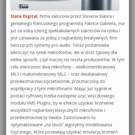
Slate Digital
, firma założona przez Stevena Slate’a i
genialnego francuskiego programistę Fabrice Gabriela, ma
już za sobą szereg spektakularnych sukcesów na rynku i
jest uznawana za jedną z najbardziej kreatywnych firm
tworzących systemy pro-audio. Teraz postanowiła
wkroczyć na rynek mikrofonów, ale w dość typowy dla
siebie sposób, czyli inaczej niż reszta producentów. W tym
celu stworzono dwa mikrofony – wielkomembranowy
ML1 i małomebranowy ML2 – oraz dwukanałowy
przedwzmacniacz/przetwornik, przeznaczony do
współpracy z tymi mikrofonami. Mając już sygnał w
postaci cyfrowej trzeba następnie użyć wtyczkowego
modułu VMS Plugins, by w efekcie uzyskać brzmienie
wszystkich najbardziej klasycznych mikrofonów i
przedwzmacniaczy świata. Zastosowano tu
optymalizowane „na słuch” algorytmy modelowania
fizycznego, które pozwalają uzyskać emulację brzmień