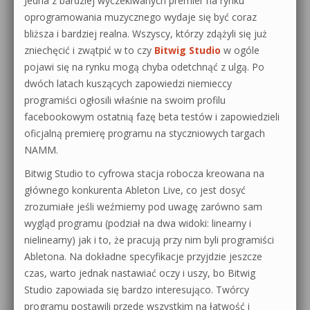
Jedna z bardziej wyczekiwanych premier na rynku
oprogramowania muzycznego wydaje się być coraz
bliższa i bardziej realna. Wszyscy, którzy zdążyli się już
zniechęcić i zwątpić w to czy
Bitwig Studio
w ogóle
pojawi się na rynku mogą chyba odetchnąć z ulgą. Po
dwóch latach kuszących zapowiedzi niemieccy
programiści ogłosili właśnie na swoim profilu
facebookowym ostatnią fazę beta testów i zapowiedzieli
oficjalną premierę programu na styczniowych targach
NAMM.
Bitwig Studio to cyfrowa stacja robocza kreowana na
głównego konkurenta Ableton Live, co jest dosyć
zrozumiałe jeśli weźmiemy pod uwagę zarówno sam
wygląd programu (podział na dwa widoki: linearny i
nielinearny) jak i to, że pracują przy nim byli programiści
Abletona. Na dokładne specyfikacje przyjdzie jeszcze
czas, warto jednak nastawiać oczy i uszy, bo Bitwig
Studio zapowiada się bardzo interesująco. Twórcy
programu postawili przede wszystkim na łatwość i