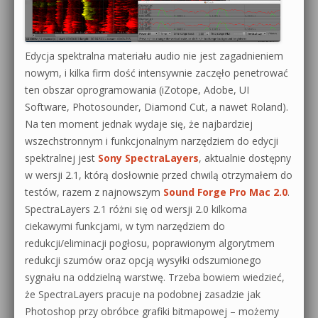
Edycja spektralna materiału audio nie jest zagadnieniem
nowym, i kilka firm dość intensywnie zaczęło penetrować
ten obszar oprogramowania (iZotope, Adobe, UI
Software, Photosounder, Diamond Cut, a nawet Roland).
Na ten moment jednak wydaje się, że najbardziej
wszechstronnym i funkcjonalnym narzędziem do edycji
spektralnej jest
Sony SpectraLayers
, aktualnie dostępny
w wersji 2.1, którą dosłownie przed chwilą otrzymałem do
testów, razem z najnowszym
Sound Forge Pro Mac 2.0
.
SpectraLayers 2.1 różni się od wersji 2.0 kilkoma
ciekawymi funkcjami, w tym narzędziem do
redukcji/eliminacji pogłosu, poprawionym algorytmem
redukcji szumów oraz opcją wysyłki odszumionego
sygnału na oddzielną warstwę. Trzeba bowiem wiedzieć,
że SpectraLayers pracuje na podobnej zasadzie jak
Photoshop przy obróbce grafiki bitmapowej – możemy