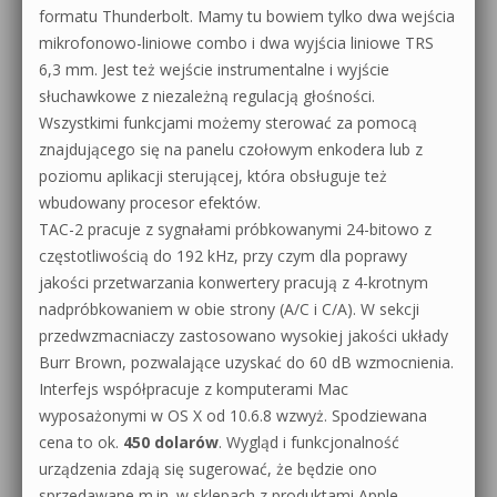
formatu Thunderbolt. Mamy tu bowiem tylko dwa wejścia
mikrofonowo-liniowe combo i dwa wyjścia liniowe TRS
6,3 mm. Jest też wejście instrumentalne i wyjście
słuchawkowe z niezależną regulacją głośności.
Wszystkimi funkcjami możemy sterować za pomocą
znajdującego się na panelu czołowym enkodera lub z
poziomu aplikacji sterującej, która obsługuje też
wbudowany procesor efektów.
TAC-2 pracuje z sygnałami próbkowanymi 24-bitowo z
częstotliwością do 192 kHz, przy czym dla poprawy
jakości przetwarzania konwertery pracują z 4-krotnym
nadpróbkowaniem w obie strony (A/C i C/A). W sekcji
przedwzmacniaczy zastosowano wysokiej jakości układy
Burr Brown, pozwalające uzyskać do 60 dB wzmocnienia.
Interfejs współpracuje z komputerami Mac
wyposażonymi w OS X od 10.6.8 wzwyż. Spodziewana
cena to ok.
450 dolarów
. Wygląd i funkcjonalność
urządzenia zdają się sugerować, że będzie ono
sprzedawane m.in. w sklepach z produktami Apple.