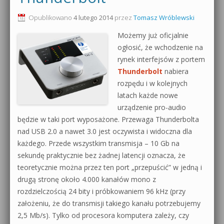
0dB.pl - informacje
Opublikowano
4 lutego 2014
przez
Tomasz Wróblewski
Produkcja muzyczna od podstaw
Możemy już oficjalnie
Newsletter
Sylenth1 od podstaw
ogłosić, że wchodzenie na
rynek interfejsów z portem
Materiały dla mediów
Sound Forge od podstaw
Thunderbolt
nabiera
Archiwum aktualności
rozpędu i w kolejnych
Dubstep z syntezatorem Massive
latach każde nowe
Polityka prywatności
urządzenie pro-audio
Kontakt 5 Kompendium
będzie w taki port wyposażone. Przewaga Thunderbolta
Regulamin
nad USB 2.0 a nawet 3.0 jest oczywista i widoczna dla
Pakiety
każdego. Przede wszystkim transmisja – 10 Gb na
Działanie sklepu internetowego
sekundę praktycznie bez żadnej latencji oznacza, że
teoretycznie można przez ten port „przepuścić” w jedną i
Wyszukiwanie
drugą stronę około 4.000 kanałów mono z
rozdzielczością 24 bity i próbkowaniem 96 kHz (przy
założeniu, że do transmisji takiego kanału potrzebujemy
2,5 Mb/s). Tylko od procesora komputera zależy, czy