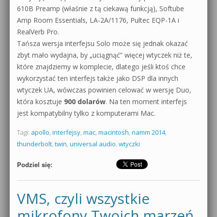
610B Preamp (właśnie z tą ciekawą funkcją), Softube
Amp Room Essentials, LA-2A/1176, Pultec EQP-1A i
RealVerb Pro.
Tańsza wersja interfejsu Solo może się jednak okazać
zbyt mało wydajna, by „uciągnąć” więcej wtyczek niż te,
które znajdziemy w komplecie, dlatego jeśli ktoś chce
wykorzystać ten interfejs także jako DSP dla innych
wtyczek UA, wówczas powinien celować w wersję Duo,
która kosztuje
900 dolarów
. Na ten moment interfejs
jest kompatybilny tylko z komputerami Mac.
Tagi:
apollo
,
interfejsy
,
mac
,
macintosh
,
namm 2014
,
thunderbolt
,
twin
,
universal audio
,
wtyczki
Podziel się:
VMS, czyli wszystkie
mikrofony Twoich marzeń