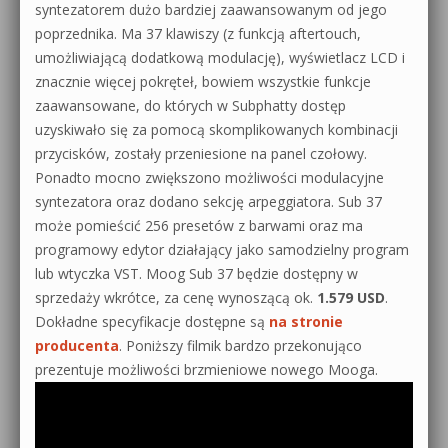
syntezatorem dużo bardziej zaawansowanym od jego
poprzednika. Ma 37 klawiszy (z funkcją aftertouch,
umożliwiającą dodatkową modulację), wyświetlacz LCD i
znacznie więcej pokręteł, bowiem wszystkie funkcje
zaawansowane, do których w Subphatty dostęp
uzyskiwało się za pomocą skomplikowanych kombinacji
przycisków, zostały przeniesione na panel czołowy.
Ponadto mocno zwiększono możliwości modulacyjne
syntezatora oraz dodano sekcję arpeggiatora. Sub 37
może pomieścić 256 presetów z barwami oraz ma
programowy edytor działający jako samodzielny program
lub wtyczka VST. Moog Sub 37 będzie dostępny w
sprzedaży wkrótce, za cenę wynoszącą ok.
1.579 USD
.
Dokładne specyfikacje dostępne są
na stronie
producenta
. Poniższy filmik bardzo przekonująco
prezentuje możliwości brzmieniowe nowego Mooga.