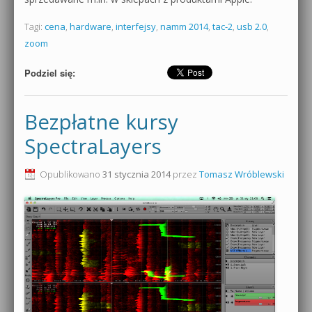
Tagi:
cena
,
hardware
,
interfejsy
,
namm 2014
,
tac-2
,
usb 2.0
,
zoom
Podziel się:
Bezpłatne kursy
SpectraLayers
Opublikowano
31 stycznia 2014
przez
Tomasz Wróblewski