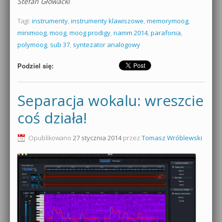
Stefan Głowacki
Tagi:
instrumenty
,
instrumenty klawiszowe
,
memorymoog
,
minimoog
,
moog
,
moog prodigy
,
namm 2014
,
parafonia
,
polymoog
,
sub 37
,
syntezator analogowy
Podziel się:
Separacja wokalu: wreszcie
coś działa!
Opublikowano
27 stycznia 2014
przez
Tomasz Wróblewski