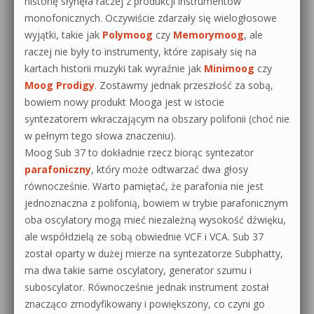
historię słynęła raczej z produkcji instrumentów
monofonicznych. Oczywiście zdarzały się wielogłosowe
wyjątki, takie jak
Polymoog
czy
Memorymoog
, ale
raczej nie były to instrumenty, które zapisały się na
kartach historii muzyki tak wyraźnie jak
Minimoog
czy
Moog Prodigy
. Zostawmy jednak przeszłość za sobą,
bowiem nowy produkt Mooga jest w istocie
syntezatorem wkraczającym na obszary polifonii (choć nie
w pełnym tego słowa znaczeniu).
Moog Sub 37 to dokładnie rzecz biorąc syntezator
parafoniczny
, który może odtwarzać dwa głosy
równocześnie. Warto pamiętać, że parafonia nie jest
jednoznaczna z polifonią, bowiem w trybie parafonicznym
oba oscylatory mogą mieć niezależną wysokość dźwięku,
ale współdzielą ze sobą obwiednie VCF i VCA. Sub 37
został oparty w dużej mierze na syntezatorze Subphatty,
ma dwa takie same oscylatory, generator szumu i
suboscylator. Równocześnie jednak instrument został
znacząco zmodyfikowany i powiększony, co czyni go