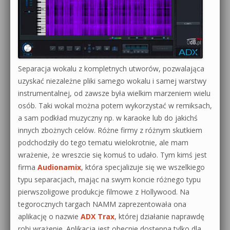
Separacja wokalu z kompletnych utworów, pozwalająca
uzyskać niezależne pliki samego wokalu i samej warstwy
instrumentalnej, od zawsze była wielkim marzeniem wielu
osób. Taki wokal można potem wykorzystać w remiksach,
a sam podkład muzyczny np. w karaoke lub do jakichś
innych zbożnych celów. Różne firmy z różnym skutkiem
podchodziły do tego tematu wielokrotnie, ale mam
wrażenie, że wreszcie się komuś to udało. Tym kimś jest
firma
Audionamix
, która specjalizuje się we wszelkiego
typu separacjach, mając na swym koncie różnego typu
pierwszoligowe produkcje filmowe z Hollywood. Na
tegorocznych targach NAMM zaprezentowała ona
aplikację o nazwie
ADX Trax
, której działanie naprawdę
robi wrażenie. Aplikacja jest obecnie dostępna tylko dla