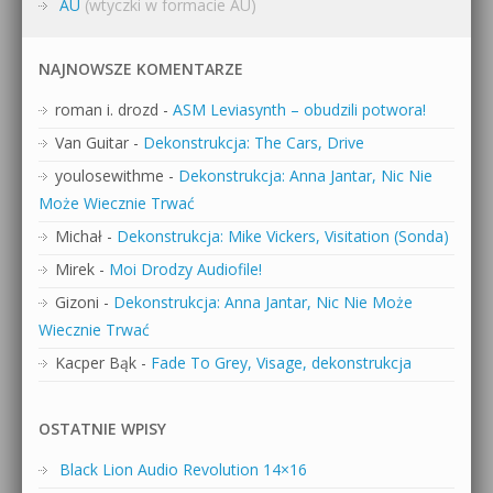
AU
(wtyczki w formacie AU)
NAJNOWSZE KOMENTARZE
roman i. drozd
-
ASM Leviasynth – obudzili potwora!
Van Guitar
-
Dekonstrukcja: The Cars, Drive
youlosewithme
-
Dekonstrukcja: Anna Jantar, Nic Nie
Może Wiecznie Trwać
Michał
-
Dekonstrukcja: Mike Vickers, Visitation (Sonda)
Mirek
-
Moi Drodzy Audiofile!
Gizoni
-
Dekonstrukcja: Anna Jantar, Nic Nie Może
Wiecznie Trwać
Kacper Bąk
-
Fade To Grey, Visage, dekonstrukcja
OSTATNIE WPISY
Black Lion Audio Revolution 14×16