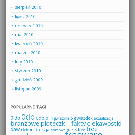
sierpień 2010
lipiec 2010
czerwiec 2010
maj 2010
kwiecień 2010
marzec 2010
luty 2010
styczeń 2010
grudzień 2009
listopad 2009
POPULARNE TAGI
0db
0 db
0db.pl
5 gwiazdek
4 gwiazdki
aktualizacja
branżowe ploteczki i fakty
ciekawostki
free
daw
dekonstrukcja
free
domowe studio
freeware