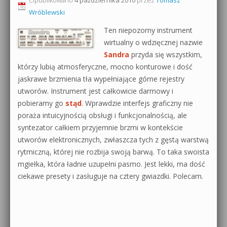
Wróblewski
0dB.pl - informacje
Produkcja muzyczna od podstaw
Ten niepozorny instrument
Newsletter
wirtualny o wdzięcznej nazwie
Sylenth1 od podstaw
Sandra
przyda się wszystkim,
Materiały dla mediów
którzy lubią atmosferyczne, mocno konturowe i dość
Sound Forge od podstaw
jaskrawe brzmienia tła wypełniające górne rejestry
Archiwum aktualności
Dubstep z syntezatorem Massive
utworów. Instrument jest całkowicie darmowy i
pobieramy go
stąd
. Wprawdzie interfejs graficzny nie
Polityka prywatności
Kontakt 5 Kompendium
poraża intuicyjnością obsługi i funkcjonalnością, ale
syntezator całkiem przyjemnie brzmi w kontekście
Regulamin
Pakiety
utworów elektronicznych, zwłaszcza tych z gęstą warstwą
Działanie sklepu internetowego
rytmiczną, której nie rozbija swoją barwą. To taka swoista
mgiełka, która ładnie uzupełni pasmo. Jest lekki, ma dość
Wyszukiwanie
ciekawe presety i zasługuje na cztery gwiazdki. Polecam.