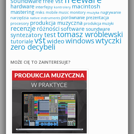
soundware
free vst
macintosh
hardware
interfejsy
kontrolery
mastering
miks
mobile music
monitory
nagrywanie
muzyka
porównanie
prezentacja
narzędzia
native instruments
produkcja muzyczna
procesory
produkcja muzyki
recenzje
różności
software
soundware
tomasz wróblewski
test
syntezatory
vst
wtyczki
windows
wideo
tutoriale
zero decybeli
MOŻE CIĘ TO ZAINTERESUJE?