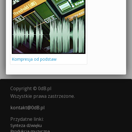
Kompresja od podstaw
Copyright © 0dB.pl
Wszystkie prawa zastrzeżone.
kontakt@0dB.pl
Przydatne linki:
Synteza dźwięku
Produkcja muzyczna