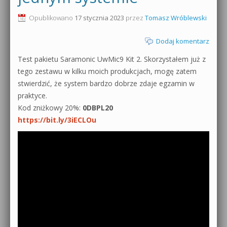
0dB.pl - informacje
Opublikowano
17 stycznia 2023
przez
Tomasz Wróblewski
Produkcja muzyczna od podstaw
Newsletter
Dodaj komentarz
Sylenth1 od podstaw
Test pakietu Saramonic UwMic9 Kit 2. Skorzystałem już z
Materiały dla mediów
Sound Forge od podstaw
tego zestawu w kilku moich produkcjach, mogę zatem
Archiwum aktualności
stwierdzić, że system bardzo dobrze zdaje egzamin w
Dubstep z syntezatorem Massive
praktyce.
Polityka prywatności
Kod zniżkowy 20%:
0DBPL20
Kontakt 5 Kompendium
https://bit.ly/3iECLOu
Regulamin
Pakiety
Działanie sklepu internetowego
Wyszukiwanie