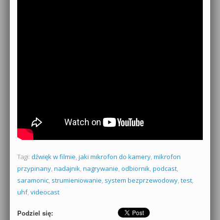
Tagi:
dźwięk w filmie
,
jaki mikrofon do kamery
,
mikrofon
przypinany
,
nadajnik
,
nagrywanie
,
odbiornik
,
podcast
,
saramonic
,
strumieniowanie
,
system bezprzewodowy
,
test
,
uhf
,
videocast
Podziel się: