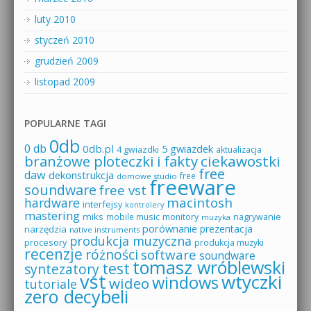
luty 2010
styczeń 2010
grudzień 2009
listopad 2009
POPULARNE TAGI
0db
0 db
0db.pl
5 gwiazdek
4 gwiazdki
aktualizacja
branżowe ploteczki i fakty
ciekawostki
free
daw
dekonstrukcja
free
domowe studio
freeware
soundware
free vst
macintosh
hardware
interfejsy
kontrolery
mastering
miks
mobile music
monitory
nagrywanie
muzyka
porównanie
prezentacja
narzędzia
native instruments
produkcja muzyczna
procesory
produkcja muzyki
recenzje
różności
software
soundware
tomasz wróblewski
test
syntezatory
vst
wtyczki
windows
wideo
tutoriale
zero decybeli