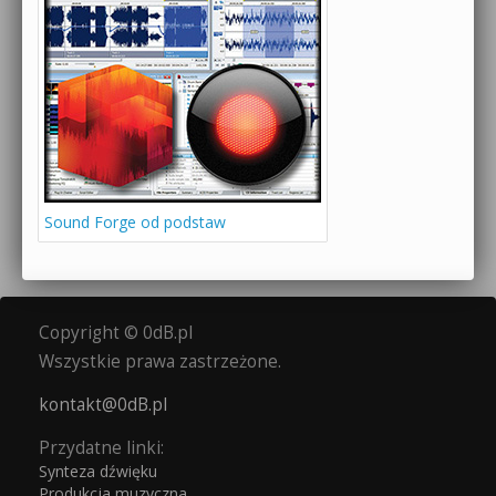
Sound Forge od podstaw
Copyright © 0dB.pl
Wszystkie prawa zastrzeżone.
kontakt@0dB.pl
Przydatne linki:
Synteza dźwięku
Produkcja muzyczna