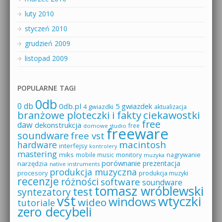
luty 2010
styczeń 2010
grudzień 2009
listopad 2009
POPULARNE TAGI
0db
0 db
0db.pl
5 gwiazdek
4 gwiazdki
aktualizacja
branżowe ploteczki i fakty
ciekawostki
free
daw
dekonstrukcja
free
domowe studio
freeware
soundware
free vst
macintosh
hardware
interfejsy
kontrolery
mastering
miks
mobile music
monitory
nagrywanie
muzyka
porównanie
prezentacja
narzędzia
native instruments
produkcja muzyczna
procesory
produkcja muzyki
recenzje
różności
software
soundware
tomasz wróblewski
test
syntezatory
vst
wtyczki
windows
wideo
tutoriale
zero decybeli