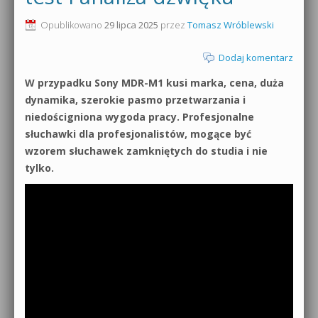
0dB.pl - informacje
Opublikowano
29 lipca 2025
przez
Tomasz Wróblewski
Produkcja muzyczna od podstaw
Newsletter
Dodaj komentarz
Sylenth1 od podstaw
W przypadku Sony MDR-M1 kusi marka, cena, duża
Materiały dla mediów
Sound Forge od podstaw
dynamika, szerokie pasmo przetwarzania i
Archiwum aktualności
niedościgniona wygoda pracy. Profesjonalne
Dubstep z syntezatorem Massive
słuchawki dla profesjonalistów, mogące być
Polityka prywatności
wzorem słuchawek zamkniętych do studia i nie
Kontakt 5 Kompendium
tylko.
Regulamin
Pakiety
Działanie sklepu internetowego
Wyszukiwanie