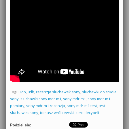
Tagi:
0 db
,
0db
,
recenzja słuchawek sony
,
słuchawki do studia
sony
,
słuchawki sony mdr-m1
,
sony mdr-m1
,
sony mdr-m1
pomiary
,
sony mdr-m1 recenzja
,
sony mdr-m1 test
,
test
słuchawek sony
,
tomasz wróblewski
,
zero decybeli
Podziel się: