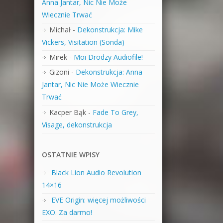
Anna Jantar, Nic Nie Może
Wiecznie Trwać
Michał
-
Dekonstrukcja: Mike
Vickers, Visitation (Sonda)
Mirek
-
Moi Drodzy Audiofile!
Gizoni
-
Dekonstrukcja: Anna
Jantar, Nic Nie Może Wiecznie
Trwać
Kacper Bąk
-
Fade To Grey,
Visage, dekonstrukcja
OSTATNIE WPISY
Black Lion Audio Revolution
14×16
EVE Origin: więcej możliwości
EXO. Za darmo!