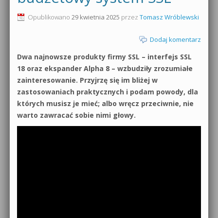
0dB.pl - informacje
Opublikowano
29 kwietnia 2025
przez
Tomasz Wróblewski
Produkcja muzyczna od podstaw
Newsletter
Dodaj komentarz
Sylenth1 od podstaw
Dwa najnowsze produkty firmy SSL – interfejs SSL
Materiały dla mediów
Sound Forge od podstaw
18 oraz ekspander Alpha 8 – wzbudziły zrozumiałe
Archiwum aktualności
zainteresowanie. Przyjrzę się im bliżej w
Dubstep z syntezatorem Massive
zastosowaniach praktycznych i podam powody, dla
Polityka prywatności
których musisz je mieć; albo wręcz przeciwnie, nie
Kontakt 5 Kompendium
warto zawracać sobie nimi głowy.
Regulamin
Pakiety
Działanie sklepu internetowego
Wyszukiwanie