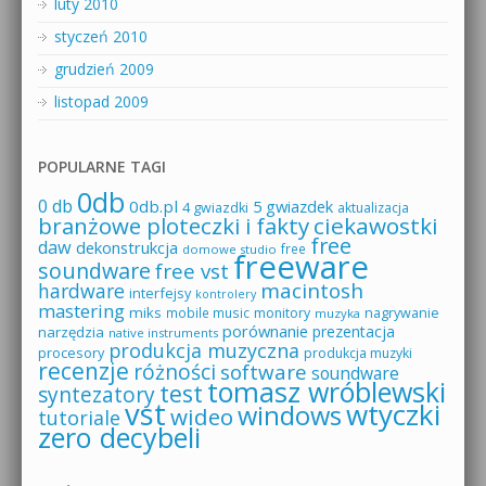
luty 2010
styczeń 2010
grudzień 2009
listopad 2009
POPULARNE TAGI
0db
0 db
0db.pl
5 gwiazdek
4 gwiazdki
aktualizacja
branżowe ploteczki i fakty
ciekawostki
free
daw
dekonstrukcja
free
domowe studio
freeware
soundware
free vst
macintosh
hardware
interfejsy
kontrolery
mastering
miks
mobile music
monitory
nagrywanie
muzyka
porównanie
prezentacja
narzędzia
native instruments
produkcja muzyczna
procesory
produkcja muzyki
recenzje
różności
software
soundware
tomasz wróblewski
test
syntezatory
vst
wtyczki
windows
wideo
tutoriale
zero decybeli