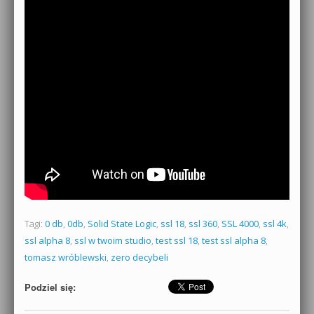
Tagi:
0 db
,
0db
,
Solid State Logic
,
ssl 18
,
ssl 360
,
SSL 4000
,
ssl 4k
,
ssl alpha 8
,
ssl w twoim studio
,
test ssl 18
,
test ssl alpha 8
,
tomasz wróblewski
,
zero decybeli
Podziel się: