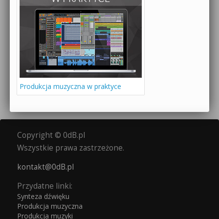
Produkcja muzyczna w praktyce
Copyright © 0dB.pl
Wszystkie prawa zastrzeżone.
kontakt@0dB.pl
Przydatne linki:
Synteza dźwięku
Produkcja muzyczna
Produkcja muzyki