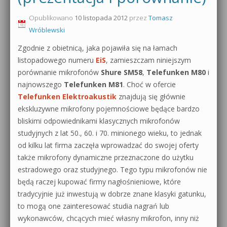
0dB.pl - informacje
Opublikowano
10 listopada 2012
przez
Tomasz
Produkcja muzyczna od podstaw
Wróblewski
Newsletter
Sylenth1 od podstaw
Zgodnie z obietnicą, jaka pojawiła się na łamach
listopadowego numeru
EiS
, zamieszczam niniejszym
Materiały dla mediów
Sound Forge od podstaw
porównanie mikrofonów
Shure SM58
,
Telefunken M80
i
Archiwum aktualności
najnowszego
Telefunken M81
. Choć w ofercie
Dubstep z syntezatorem Massive
Telefunken Elektroakustik
znajdują się głównie
Polityka prywatności
ekskluzywne mikrofony pojemnościowe będące bardzo
Kontakt 5 Kompendium
bliskimi odpowiednikami klasycznych mikrofonów
Regulamin
studyjnych z lat 50., 60. i 70. minionego wieku, to jednak
Pakiety
od kilku lat firma zaczęła wprowadzać do swojej oferty
Działanie sklepu internetowego
także mikrofony dynamiczne przeznaczone do użytku
estradowego oraz studyjnego. Tego typu mikrofonów nie
Wyszukiwanie
będą raczej kupować firmy nagłośnieniowe, które
tradycyjnie już inwestują w dobrze znane klasyki gatunku,
to mogą one zainteresować studia nagrań lub
wykonawców, chcących mieć własny mikrofon, inny niż