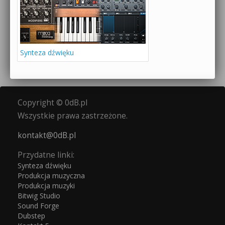
Synteza dźwięku
Copyright © 0dB.pl
Wszystkie prawa zastrzeżone.
kontakt@0dB.pl
Przydatne linki:
Synteza dźwięku
Produkcja muzyczna
Produkcja muzyki
Bitwig Studio
Sound Forge
Dubstep