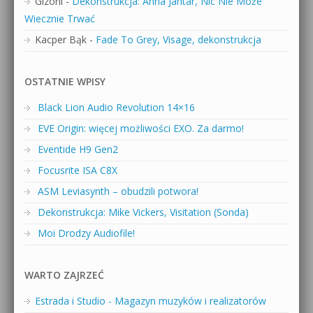
Gizoni
-
Dekonstrukcja: Anna Jantar, Nic Nie Może
Wiecznie Trwać
Kacper Bąk
-
Fade To Grey, Visage, dekonstrukcja
OSTATNIE WPISY
Black Lion Audio Revolution 14×16
EVE Origin: więcej możliwości EXO. Za darmo!
Eventide H9 Gen2
Focusrite ISA C8X
ASM Leviasynth – obudzili potwora!
Dekonstrukcja: Mike Vickers, Visitation (Sonda)
Moi Drodzy Audiofile!
WARTO ZAJRZEĆ
Estrada i Studio - Magazyn muzyków i realizatorów