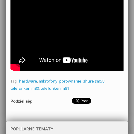
Tagi:
hardware
,
mikrofony
,
porównanie
,
shure sm58
,
telefunken m80
,
telefunken m81
Podziel się:
POPULARNE TEMATY