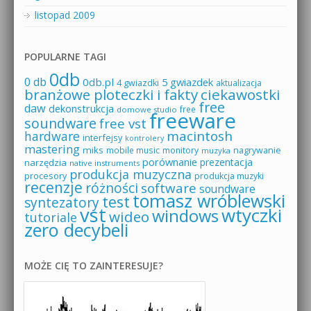
listopad 2009
POPULARNE TAGI
0db
0 db
0db.pl
5 gwiazdek
4 gwiazdki
aktualizacja
branżowe ploteczki i fakty
ciekawostki
free
daw
dekonstrukcja
free
domowe studio
freeware
soundware
free vst
macintosh
hardware
interfejsy
kontrolery
mastering
miks
mobile music
monitory
nagrywanie
muzyka
porównanie
prezentacja
narzędzia
native instruments
produkcja muzyczna
procesory
produkcja muzyki
recenzje
różności
software
soundware
tomasz wróblewski
test
syntezatory
vst
wtyczki
windows
wideo
tutoriale
zero decybeli
MOŻE CIĘ TO ZAINTERESUJE?