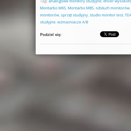
Tagi:
analogowe monitory studyjne
,
driver wysoko
Montarbo M6S
,
Montarbo M8S
,
odsłuch monitorów
monitorów
,
sprzęt studyjny
,
studio monitor test
,
TD
studyjne
,
wzmacniacze A/B
Podziel się: