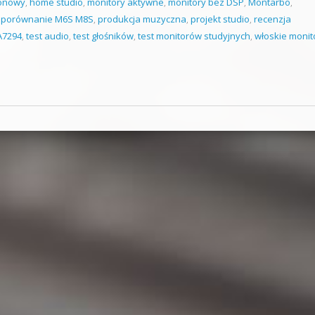
tonowy
,
home studio
,
monitory aktywne
,
monitory bez DSP
,
Montarbo
,
,
porównanie M6S M8S
,
produkcja muzyczna
,
projekt studio
,
recenzja
A7294
,
test audio
,
test głośników
,
test monitorów studyjnych
,
włoskie monit