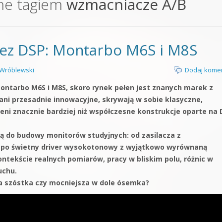
ne tagiem
wzmacniacze A/B
orge od podstaw
 z syntezatorem Massive
bez DSP: Montarbo M6S i M8S
 5 Kompendium
Wróblewski
Dodaj kome
ontarbo M6S i M8S, skoro rynek pełen jest znanych marek z
e ani przesadnie innowacyjne, skrywają w sobie klasyczne,
eni znacznie bardziej niż współczesne konstrukcje oparte na 
zą do budowy monitorów studyjnych: od zasilacza z
 po świetny driver wysokotonowy z wyjątkowo wyrównaną
ntekście realnych pomiarów, pracy w bliskim polu, różnic w
uchu.
zna szóstka czy mocniejsza w dole ósemka?