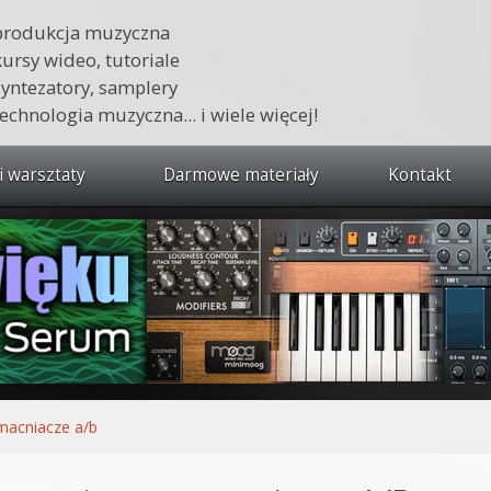
produkcja muzyczna
kursy wideo, tutoriale
syntezatory, samplery
technologia muzyczna... i wiele więcej!
i warsztaty
Darmowe materiały
Kontakt
wszystkie kursy i warsztaty
 dźwięku 🔥
ja muzyczna w praktyce
tudio od podstaw
ja muzyczna od podstaw
acniacze a/b
1 od podstaw