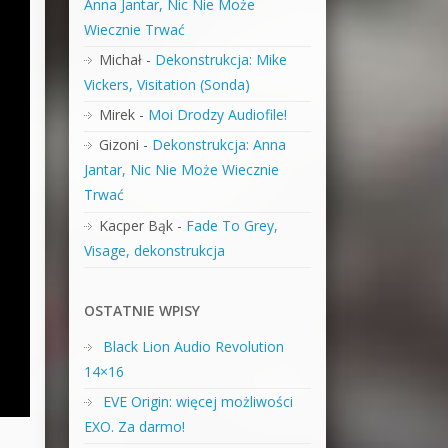
Anna Jantar, Nic Nie Może
Wiecznie Trwać
Michał
-
Dekonstrukcja: Mike
Vickers, Visitation (Sonda)
Mirek
-
Moi Drodzy Audiofile!
Gizoni
-
Dekonstrukcja: Anna
Jantar, Nic Nie Może Wiecznie
Trwać
Kacper Bąk
-
Fade To Grey,
Visage, dekonstrukcja
OSTATNIE WPISY
Black Lion Audio Revolution
14×16
EVE Origin: więcej możliwości
EXO. Za darmo!