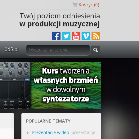
Koszyk (
0
)
Twój poziom odniesienia
w produkcji muzycznej
0dB.pl
0dB.pl - informacje
Newsletter
Materiały dla mediów
Archiwum aktualności
Polityka prywatności
POPULARNE TEMATY
Regulamin
Prezentacje wideo
(prezentacje