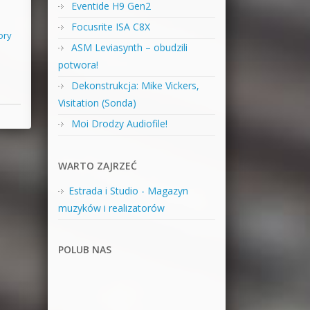
Eventide H9 Gen2
Focusrite ISA C8X
ory
ASM Leviasynth – obudzili
potwora!
Dekonstrukcja: Mike Vickers,
Visitation (Sonda)
Moi Drodzy Audiofile!
WARTO ZAJRZEĆ
Estrada i Studio - Magazyn
muzyków i realizatorów
POLUB NAS