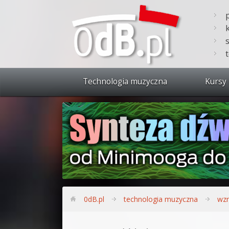
Technologia muzyczna
Kursy 
Zobacz 
Synteza
Produkc
Bitwig S
Produkc
0dB.pl
technologia muzyczna
wzm
Sylenth