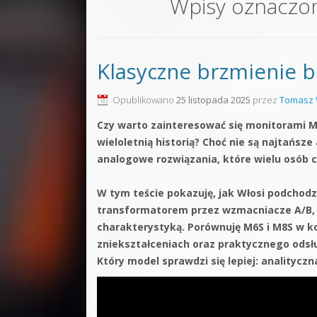
Wpisy oznaczo
Sound F
Dubstep
Klasyczne brzmienie 
Kontakt
Pakiety
Opublikowano
25 listopada 2025
przez
Tomasz 
Czy warto zainteresować się monitorami M
wieloletnią historią? Choć nie są najtańsz
analogowe rozwiązania, które wielu osób c
W tym teście pokazuję, jak Włosi podchod
transformatorem przez wzmacniacze A/B,
charakterystyką. Porównuję M6S i M8S w ko
zniekształceniach oraz praktycznego odsł
Który model sprawdzi się lepiej: analityc