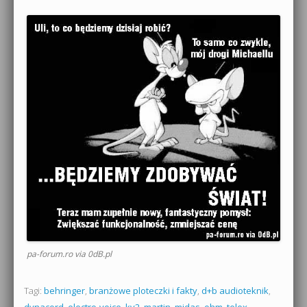
pa-forum.ro via 0dB.pl
Tagi:
behringer
,
branżowe ploteczki i fakty
,
d+b audioteknik
,