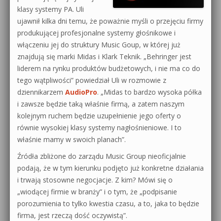
klasy systemy PA. Uli
0dB.pl - informacje
ujawnił kilka dni temu, że poważnie myśli o przejęciu firmy
Produkcja muzyczna od podstaw
produkującej profesjonalne systemy głośnikowe i
Newsletter
Sylenth1 od podstaw
włączeniu jej do struktury Music Goup, w której już
znajdują się marki Midas i Klark Teknik. „Behringer jest
Materiały dla mediów
Sound Forge od podstaw
liderem na rynku produktów budżetowych, i nie ma co do
tego wątpliwości” powiedział Uli w rozmowie z
Archiwum aktualności
Dubstep z syntezatorem Massive
dziennikarzem
AudioPro
. „Midas to bardzo wysoka półka
Polityka prywatności
i zawsze będzie taką właśnie firmą, a zatem naszym
Kontakt 5 Kompendium
kolejnym ruchem będzie uzupełnienie jego oferty o
Regulamin
równie wysokiej klasy systemy nagłośnieniowe. I to
Pakiety
właśnie mamy w swoich planach”.
Działanie sklepu internetowego
Źródła zbliżone do zarządu Music Group nieoficjalnie
podają, że w tym kierunku podjęto już konkretne działania
Wyszukiwanie
i trwają stosowne negocjacje. Z kim? Mówi się o
„wiodącej firmie w branży” i o tym, że „podpisanie
porozumienia to tylko kwestia czasu, a to, jaka to będzie
firma, jest rzeczą dość oczywistą”.