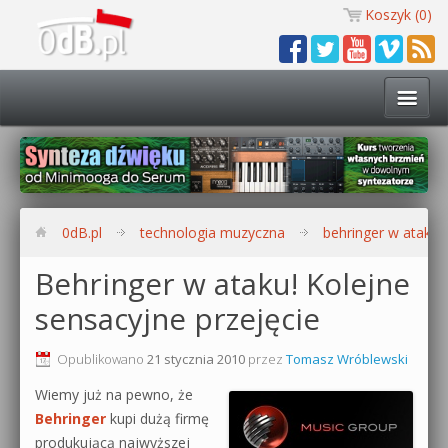
Koszyk (
0
)
Technologia muzyczna
Kursy i warsztaty
0dB.pl
technologia muzyczna
behringer w ataku! 
Darmowe materiały
Behringer w ataku! Kolejne
sensacyjne przejęcie
Zobacz wszystkie kursy i warsztaty
Kontakt
Synteza dźwięku 🔥
Opublikowano
21 stycznia 2010
przez
Tomasz Wróblewski
0dB.pl
Wiemy już na pewno, że
Produkcja muzyczna w praktyce
Behringer
kupi dużą firmę
produkującą najwyższej
Bitwig Studio od podstaw