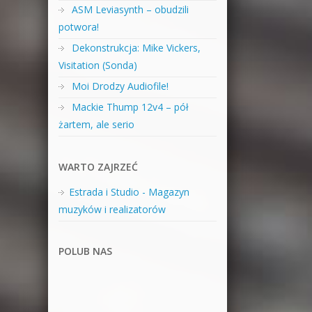
ASM Leviasynth – obudzili
potwora!
Dekonstrukcja: Mike Vickers,
Visitation (Sonda)
Moi Drodzy Audiofile!
Mackie Thump 12v4 – pół
żartem, ale serio
WARTO ZAJRZEĆ
Estrada i Studio - Magazyn
muzyków i realizatorów
POLUB NAS