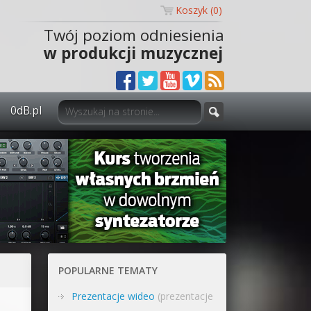
Koszyk (
0
)
Twój poziom odniesienia
w produkcji muzycznej
0dB.pl
0dB.pl - informacje
Newsletter
Materiały dla mediów
Archiwum aktualności
Polityka prywatności
POPULARNE TEMATY
Regulamin
Prezentacje wideo
(prezentacje