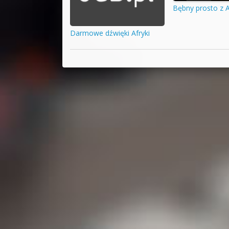
Bębny prosto z 
Darmowe dźwięki Afryki