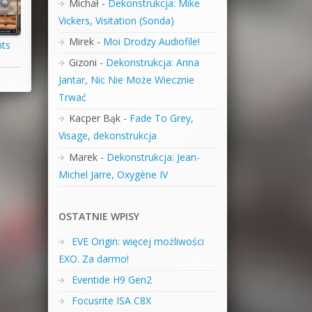
Michał
-
Dekonstrukcja: Mike
Vickers, Visitation (Sonda)
Mirek
-
Moi Drodzy Audiofile!
nts
Gizoni
-
Dekonstrukcja: Anna
Jantar, Nic Nie Może Wiecznie
Trwać
Kacper Bąk
-
Fade To Grey,
Visage, dekonstrukcja
Marek
-
Dekonstrukcja: Jean-
Michel Jarre, Oxygène IV
OSTATNIE WPISY
EVE Origin: więcej możliwości
EXO. Za darmo!
Eventide H9 Gen2
Focusrite ISA C8X