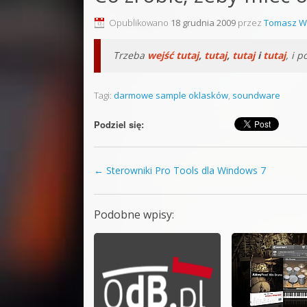
Sound F
Opublikowano
18 grudnia 2009
przez
Tomasz W
Dubstep
Trzeba
wejść tutaj
,
tutaj
,
tutaj
i
tutaj
, i 
Kontakt
Tagi:
darmowe sample oklasków
,
soundware
Pakiety
Podziel się:
←
Sterowniki Pro Tools dla Windows 7
Zobacz wpisy
Podobne wpisy: