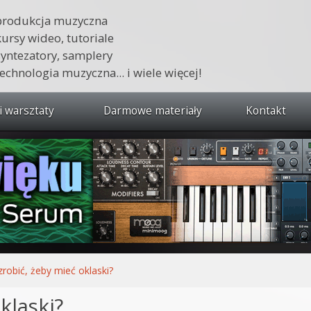
produkcja muzyczna
kursy wideo, tutoriale
syntezatory, samplery
technologia muzyczna... i wiele więcej!
i warsztaty
Darmowe materiały
Kontakt
wszystkie kursy i warsztaty
 dźwięku 🔥
ja muzyczna w praktyce
tudio od podstaw
ja muzyczna od podstaw
zrobić, żeby mieć oklaski?
1 od podstaw
klaski?