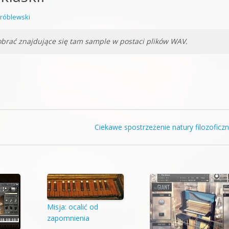
orge od podstaw
róblewski
 z syntezatorem Massive
pobrać znajdujące się tam sample w postaci plików WAV.
 5 Kompendium
Ciekawe spostrzeżenie natury filozoficz
Misja: ocalić od
zapomnienia