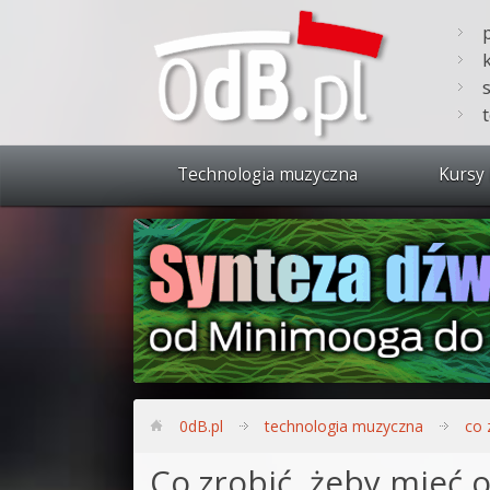
Technologia muzyczna
Kursy 
Zobacz 
Synteza
Produkc
Bitwig S
Produkc
0dB.pl
technologia muzyczna
co 
Sylenth
Co zrobić, żeby mieć o