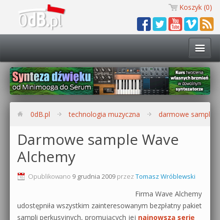
Koszyk (
0
)
Technologia muzyczna
Kursy i warsztaty
0dB.pl
technologia muzyczna
darmowe sample w
Darmowe materiały
Darmowe sample Wave
Alchemy
Zobacz wszystkie kursy i warsztaty
Kontakt
Synteza dźwięku 🔥
Opublikowano
9 grudnia 2009
przez
Tomasz Wróblewski
0dB.pl
Firma Wave Alchemy
Produkcja muzyczna w praktyce
udostępniła wszystkim zainteresowanym bezpłatny pakiet
sampli perkusyjnych, promujących jej
najnowszą serię
Bitwig Studio od podstaw