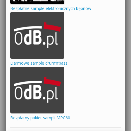
Bezpłatne sample elektronicznych bębnów
Darmowe sample drum’n’bass
Bezpłatny pakiet sampli MPC60