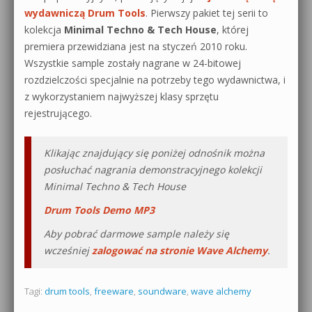
wydawniczą Drum Tools
. Pierwszy pakiet tej serii to
0dB.pl - informacje
kolekcja
Minimal Techno & Tech House
, której
Produkcja muzyczna od podstaw
premiera przewidziana jest na styczeń 2010 roku.
Newsletter
Sylenth1 od podstaw
Wszystkie sample zostały nagrane w 24-bitowej
rozdzielczości specjalnie na potrzeby tego wydawnictwa, i
Materiały dla mediów
Sound Forge od podstaw
z wykorzystaniem najwyższej klasy sprzętu
rejestrującego.
Archiwum aktualności
Dubstep z syntezatorem Massive
Polityka prywatności
Klikając znajdujący się poniżej odnośnik można
Kontakt 5 Kompendium
posłuchać nagrania demonstracyjnego kolekcji
Regulamin
Minimal Techno & Tech House
Pakiety
Działanie sklepu internetowego
Drum Tools Demo MP3
Aby pobrać darmowe sample należy się
Wyszukiwanie
wcześniej
zalogować na stronie Wave Alchemy
.
Tagi:
drum tools
,
freeware
,
soundware
,
wave alchemy