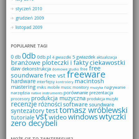
styczeń 2010
grudzień 2009
listopad 2009
POPULARNE TAGI
0db
0 db
0db.pl
5 gwiazdek
4 gwiazdki
aktualizacja
branżowe ploteczki i fakty
ciekawostki
free
daw
dekonstrukcja
free
domowe studio
freeware
soundware
free vst
macintosh
hardware
interfejsy
kontrolery
mastering
miks
mobile music
monitory
nagrywanie
muzyka
porównanie
prezentacja
narzędzia
native instruments
produkcja muzyczna
procesory
produkcja muzyki
recenzje
różności
software
soundware
tomasz wróblewski
test
syntezatory
vst
wtyczki
windows
wideo
tutoriale
zero decybeli
MOŻE CIĘ TO ZAINTERESUJE?