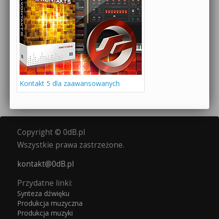
Kontakt 5 dla zaawansowanych
Copyright © 0dB.pl
Wszystkie prawa zastrzeżone.
kontakt@0dB.pl
Przydatne linki:
Synteza dźwięku
Produkcja muzyczna
Produkcja muzyki