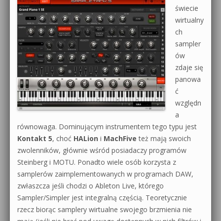
świecie
0dB.pl - informacje
wirtualny
Produkcja muzyczna od podstaw
ch
Newsletter
sampler
Sylenth1 od podstaw
ów
Materiały dla mediów
Sound Forge od podstaw
zdaje się
panowa
Archiwum aktualności
Dubstep z syntezatorem Massive
ć
względn
Polityka prywatności
Kontakt 5 Kompendium
a
Regulamin
równowaga. Dominującym instrumentem tego typu jest
Pakiety
Kontakt 5
, choć
HALion
i
MachFive
też mają swoich
Działanie sklepu internetowego
zwolenników, głównie wśród posiadaczy programów
Steinberg i MOTU. Ponadto wiele osób korzysta z
Wyszukiwanie
samplerów zaimplementowanych w programach DAW,
zwłaszcza jeśli chodzi o Ableton Live, którego
Sampler/Simpler jest integralną częścią. Teoretycznie
rzecz biorąc samplery wirtualne swojego brzmienia nie