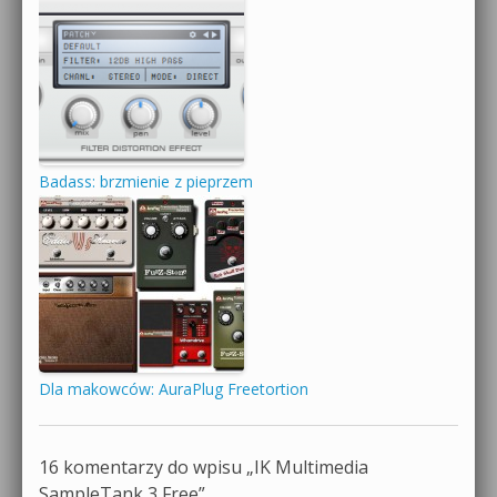
Badass: brzmienie z pieprzem
Dla makowców: AuraPlug Freetortion
16 komentarzy do wpisu „
IK Multimedia
SampleTank 3 Free
”