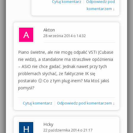
|
Cytuj komentarz
Odpowiedz pod
komentarzem ↓
Akton
28 września 2014 o 14:32
Piano świetne, ale nie mogę odpalić VSTi (Cubase
nie widzi), a standalone ma straszliwe opóźnienia
– ASiO nie chce gadać. Jednak nawet przy tych
problemach słychać, że faktycznie IK się
postarało 🙂 Co z tym plug-inem? Ma ktoś jakiś
pomysł?
|
Cytuj komentarz
Odpowiedz pod komentarzem ↓
Hcky
22 października 2014 o 21:17