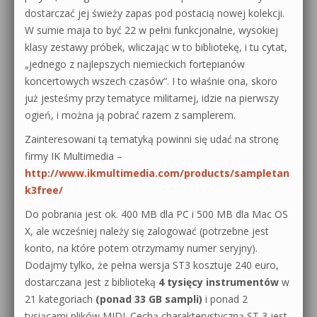
dostarczać jej świeży zapas pod postacią nowej kolekcji.
W sumie maja to być 22 w pełni funkcjonalne, wysokiej
klasy zestawy próbek, wliczając w to bibliotekę, i tu cytat,
„jednego z najlepszych niemieckich fortepianów
koncertowych wszech czasów“. I to właśnie ona, skoro
już jesteśmy przy tematyce militarnej, idzie na pierwszy
ogień, i można ją pobrać razem z samplerem.
Zainteresowani tą tematyką powinni się udać na stronę
firmy IK Multimedia –
http://www.ikmultimedia.com/products/sampletan
k3free/
Do pobrania jest ok. 400 MB dla PC i 500 MB dla Mac OS
X, ale wcześniej należy się zalogować (potrzebne jest
konto, na które potem otrzymamy numer seryjny).
Dodajmy tylko, że pełna wersja ST3 kosztuje 240 euro,
dostarczana jest z biblioteką
4 tysięcy instrumentów
w
21 kategoriach
(ponad 33 GB sampli)
i ponad 2
tysiącami plików MIDI. Cechą charakterystyczną ST 3 jest