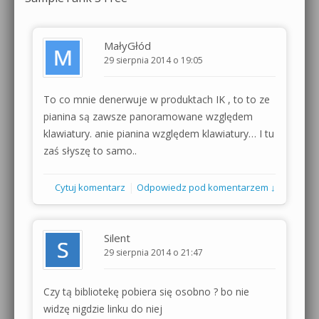
MałyGłód
29 sierpnia 2014 o 19:05
To co mnie denerwuje w produktach IK , to to ze
pianina są zawsze panoramowane względem
klawiatury. anie pianina względem klawiatury… I tu
zaś słyszę to samo..
|
Cytuj komentarz
Odpowiedz pod komentarzem ↓
Silent
29 sierpnia 2014 o 21:47
Czy tą bibliotekę pobiera się osobno ? bo nie
widzę nigdzie linku do niej