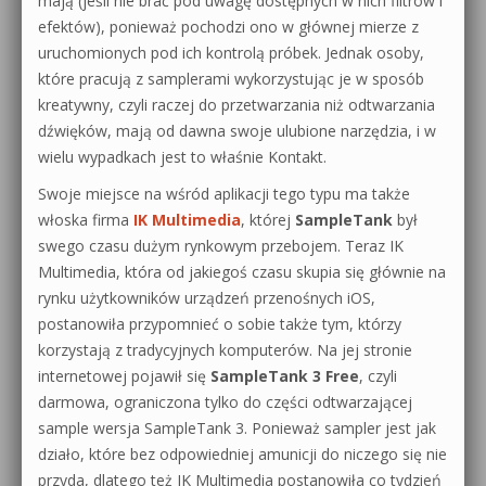
mają (jeśli nie brać pod uwagę dostępnych w nich filtrów i
efektów), ponieważ pochodzi ono w głównej mierze z
uruchomionych pod ich kontrolą próbek. Jednak osoby,
które pracują z samplerami wykorzystując je w sposób
kreatywny, czyli raczej do przetwarzania niż odtwarzania
dźwięków, mają od dawna swoje ulubione narzędzia, i w
wielu wypadkach jest to właśnie Kontakt.
Swoje miejsce na wśród aplikacji tego typu ma także
włoska firma
IK Multimedia
, której
SampleTank
był
swego czasu dużym rynkowym przebojem. Teraz IK
Multimedia, która od jakiegoś czasu skupia się głównie na
rynku użytkowników urządzeń przenośnych iOS,
postanowiła przypomnieć o sobie także tym, którzy
korzystają z tradycyjnych komputerów. Na jej stronie
internetowej pojawił się
SampleTank 3 Free
, czyli
darmowa, ograniczona tylko do części odtwarzającej
sample wersja SampleTank 3. Ponieważ sampler jest jak
działo, które bez odpowiedniej amunicji do niczego się nie
przyda, dlatego też IK Multimedia postanowiła co tydzień