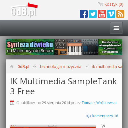
Koszyk (
0
)
Technologia muzyczna
Kursy i warsztaty
0dB.pl
technologia muzyczna
ik multimedia samp
Darmowe materiały
IK Multimedia SampleTank
3 Free
Zobacz wszystkie kursy i warsztaty
Kontakt
Synteza dźwięku 🔥
Opublikowano
29 sierpnia 2014
przez
Tomasz Wróblewski
0dB.pl
Produkcja muzyczna w praktyce
komentarzy 16
W
Bitwig Studio od podstaw