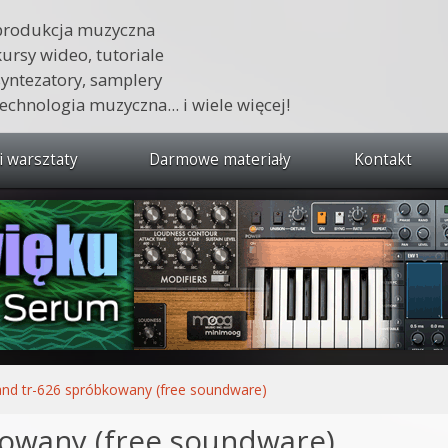
produkcja muzyczna
kursy wideo, tutoriale
syntezatory, samplery
technologia muzyczna... i wiele więcej!
i warsztaty
Darmowe materiały
Kontakt
wszystkie kursy i warsztaty
 dźwięku 🔥
ja muzyczna w praktyce
tudio od podstaw
ja muzyczna od podstaw
and tr-626 spróbkowany (free soundware)
1 od podstaw
owany (free soundware)