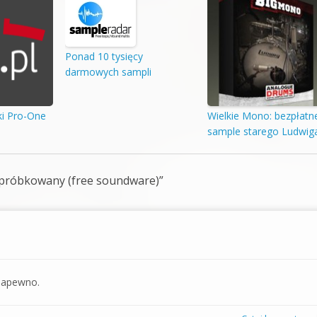
Ponad 10 tysięcy
darmowych sampli
i Pro-One
Wielkie Mono: bezpłatn
sample starego Ludwig
próbkowany (free soundware)
”
 napewno.