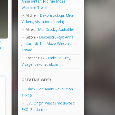
Anna Jantar, Nic Nie Może
Wiecznie Trwać
Michał
-
Dekonstrukcja: Mike
Vickers, Visitation (Sonda)
Mirek
-
Moi Drodzy Audiofile!
Gizoni
-
Dekonstrukcja: Anna
e
Jantar, Nic Nie Może Wiecznie
a
Trwać
Kacper Bąk
-
Fade To Grey,
Visage, dekonstrukcja
OSTATNIE WPISY
Black Lion Audio Revolution
14×16
EVE Origin: więcej możliwości
EXO. Za darmo!