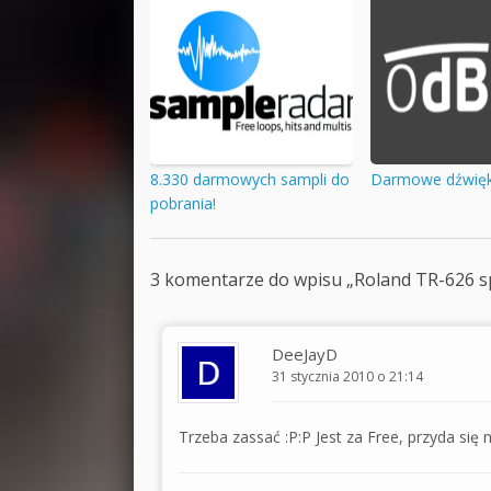
8.330 darmowych sampli do
Darmowe dźwięk
pobrania!
3 komentarze do wpisu „
Roland TR-626 s
DeeJayD
31 stycznia 2010 o 21:14
Trzeba zassać :P:P Jest za Free, przyda się