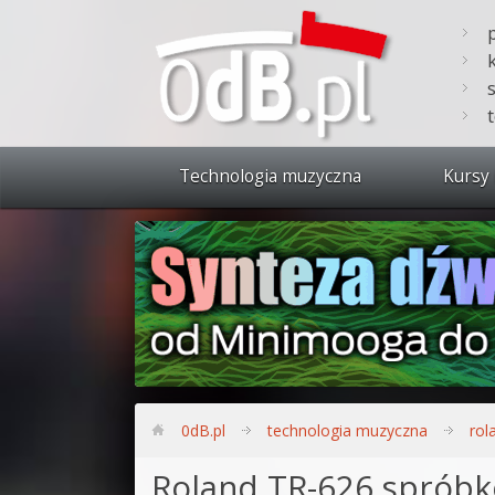
Technologia muzyczna
Kursy 
Zobacz 
Synteza
Produkc
Bitwig S
Produkc
0dB.pl
technologia muzyczna
rol
Sylenth
Roland TR-626 spróbk