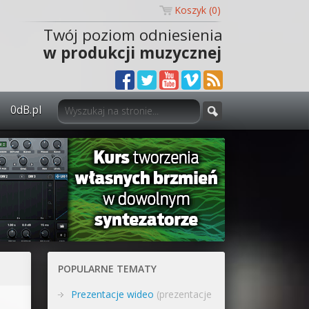
Koszyk (
0
)
Twój poziom odniesienia
w produkcji muzycznej
0dB.pl
0dB.pl - informacje
Newsletter
Materiały dla mediów
Archiwum aktualności
Polityka prywatności
POPULARNE TEMATY
Regulamin
Prezentacje wideo
(prezentacje