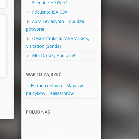
|
Eventide H9 Gen2
Focusrite ISA C8X
ASM Leviasynth – obudzili
potwora!
Dekonstrukcja: Mike Vickers,
Visitation (Sonda)
Moi Drodzy Audiofile!
|
WARTO ZAJRZEĆ
Estrada i Studio - Magazyn
muzyków i realizatorów
POLUB NAS