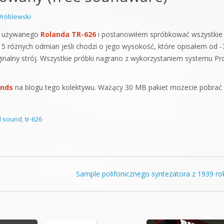
orge od podstaw
róblewski
 z syntezatorem Massive
m używanego
Rolanda TR-626
i postanowiłem spróbkować wszystkie
5 różnych odmian jeśli chodzi o jego wysokość, które opisałem od -
 5 Kompendium
inalny strój. Wszystkie próbki nagrano z wykorzystaniem systemu Pr
unds
na blogu tego kolektywu. Ważący 30 MB pakiet możecie pobrać
d sound
,
tr-626
Sample polifonicznego syntezatora z 1939 r