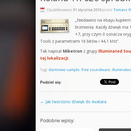
Sound F
Opublikowano
31 stycznia 2010
przez
Tomasz W
Dubstep
„Niedawno na ebayu kupiłe
brzmienia. Każdy dźwięk ma 1
Kontakt
+7, przy czym 0 oznacza oryg
Pakiety
Tools z parametrami 16 bitów i 44,1 kHz”.
Tak napisał
Miketron
z grupy
Illuminated So
tej lokalizacji
.
Tagi:
darmowe sample
,
free soundware
,
illuminate
Podziel się:
←
Jak tworzono dźwięk do Avatara
Zobacz wpisy
Podobne wpisy: